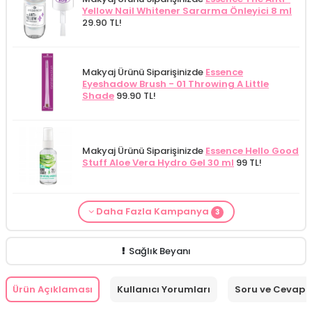
Yellow Nail Whitener Sararma Önleyici 8 ml
29.90 TL!
Makyaj Ürünü Siparişinizde
Essence
Eyeshadow Brush - 01 Throwing A Little
Shade
99.90 TL!
Makyaj Ürünü Siparişinizde
Essence Hello Good
Stuff Aloe Vera Hydro Gel 30 ml
99 TL!
Daha Fazla Kampanya
3
From Natura Kadınlar İçin Terleme Karşıtı
Makyaj Kategorisine Özel Fiyat
İdea Derma
Makyaj Ürünü Siparişinizde
İnnova Wash Gel
Roll-on Deodorant 75 ml
ÖZEL FİYAT!
188.55
Glikolik Asit Yüz Yıkama Köpüğü 200
Purifying and Moisturizing Gel Cleanser 150
TL!
ml
279.50 TL!
ml
149.90 TL!
Sağlık Beyanı
Ürün Açıklaması
Kullanıcı Yorumları
Soru ve Cevap