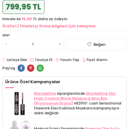
799,95 TL
Havale ile
16,00
TL daha az ödeyin.
Üretici / İthalatçı firma bilgileri için tıklayınız
ADET
Beğen
Listeye Ekle
Tavsiye Et
Yorum Yap
Fiyat Alarmı
Paylaş
Ürüne Özel Kampanyalar
Maybelline
siparişlerinizde
Maybelline Sky
High Cosmic Black Maskara Mini Boy
(Promosyon Ürünü)
HEDİYE! Lash Sensational
Firework Electroblack Maskara kampanyaya
dahil değildir.
Makyaj Ürünü Siparişinizde
Essence The Anti-