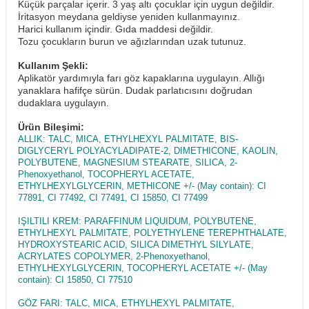
Küçük parçalar içerir. 3 yaş altı çocuklar için uygun değildir.
İritasyon meydana geldiyse yeniden kullanmayınız.
Harici kullanım içindir. Gıda maddesi değildir.
Tozu çocukların burun ve ağızlarından uzak tutunuz.
Kullanım Şekli:
Aplikatör yardımıyla farı göz kapaklarına uygulayın. Allığı
yanaklara hafifçe sürün. Dudak parlatıcısını doğrudan
dudaklara uygulayın.
Ürün Bileşimi:
ALLIK: TALC, MICA, ETHYLHEXYL PALMITATE, BIS-
DIGLYCERYL POLYACYLADIPATE-2, DIMETHICONE, KAOLIN,
POLYBUTENE, MAGNESIUM STEARATE, SILICA, 2-
Phenoxyethanol, TOCOPHERYL ACETATE,
ETHYLHEXYLGLYCERIN, METHICONE +/- (May contain): CI
77891, CI 77492, CI 77491, CI 15850, CI 77499
IŞILTILI KREM: PARAFFINUM LIQUIDUM, POLYBUTENE,
ETHYLHEXYL PALMITATE, POLYETHYLENE TEREPHTHALATE,
HYDROXYSTEARIC ACID, SILICA DIMETHYL SILYLATE,
ACRYLATES COPOLYMER, 2-Phenoxyethanol,
ETHYLHEXYLGLYCERIN, TOCOPHERYL ACETATE +/- (May
contain): CI 15850, CI 77510
GÖZ FARI: TALC, MICA, ETHYLHEXYL PALMITATE,