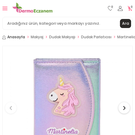
0
0
Ara
Anasayfa
Makyaj
Dudak Makyajı
Dudak Parlatıcısı
Martineli