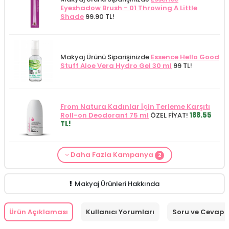
Eyeshadow Brush - 01 Throwing A Little
Shade
99.90 TL!
Makyaj Ürünü Siparişinizde
Essence Hello Good
Stuff Aloe Vera Hydro Gel 30 ml
99 TL!
From Natura Kadınlar İçin Terleme Karşıtı
Roll-on Deodorant 75 ml
ÖZEL FİYAT!
188.55
TL!
Daha Fazla Kampanya
2
Makyaj Kategorisine Özel Fiyat
İdea Derma
Makyaj Ürünü Siparişinizde
İnnova Wash Gel
Glikolik Asit Yüz Yıkama Köpüğü 200
Purifying and Moisturizing Gel Cleanser 150
ml
279.50 TL!
ml
149.90 TL!
Makyaj Ürünleri Hakkında
Ürün Açıklaması
Kullanıcı Yorumları
Soru ve Cevap