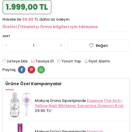
1.999,00 TL
Havale ile
39,98
TL daha az ödeyin.
Üretici / İthalatçı firma bilgileri için tıklayınız
ADET
Beğen
Listeye Ekle
Tavsiye Et
Yorum Yap
Fiyat Alarmı
Paylaş
Ürüne Özel Kampanyalar
Makyaj Ürünü Siparişinizde
Essence The Anti-
Yellow Nail Whitener Sararma Önleyici 8 ml
29.90 TL!
Makyaj Ürünü Siparişinizde
Essence