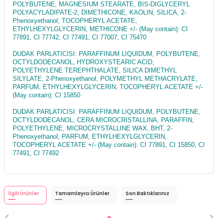
POLYBUTENE, MAGNESIUM STEARATE, BIS-DIGLYCERYL
POLYACYLADIPATE-2, DIMETHICONE, KAOLIN, SILICA, 2-
Phenoxyethanol, TOCOPHERYL ACETATE,
ETHYLHEXYLGLYCERIN, METHICONE +/- (May contain): CI
77891, CI 77742, CI 77491, CI 77007, CI 75470
DUDAK PARLATICISI: PARAFFINUM LIQUIDUM, POLYBUTENE,
OCTYLDODECANOL, HYDROXYSTEARIC ACID,
POLYETHYLENE TEREPHTHALATE, SILICA DIMETHYL
SILYLATE, 2-Phenoxyethanol, POLYMETHYL METHACRYLATE,
PARFUM, ETHYLHEXYLGLYCERIN, TOCOPHERYL ACETATE +/-
(May contain): CI 15850
DUDAK PARLATICISI: PARAFFINUM LIQUIDUM, POLYBUTENE,
OCTYLDODECANOL, CERA MICROCRISTALLINA, PARAFFIN,
POLYETHYLENE, MICROCRYSTALLINE WAX, BHT, 2-
Phenoxyethanol, PARFUM, ETHYLHEXYLGLYCERIN,
TOCOPHERYL ACETATE +/- (May contain): CI 77891, CI 15850, CI
77491, CI 77492
İlgili Ürünler
Tamamlayıcı Ürünler
Son Baktıklarınız