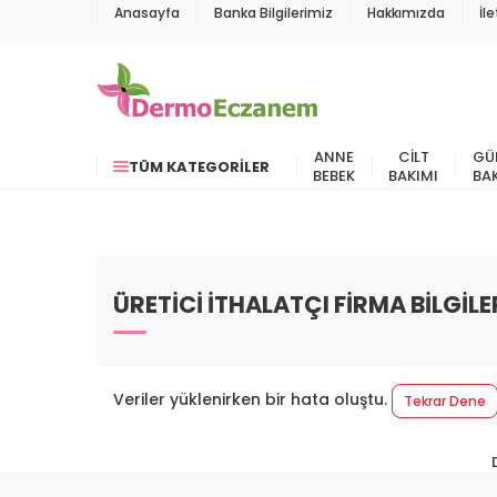
Anasayfa
Banka Bilgilerimiz
Hakkımızda
İl
ANNE
CILT
GÜ
TÜM KATEGORILER
BEBEK
BAKIMI
BA
ÜRETİCİ İTHALATÇI FİRMA BİLGİLE
Veriler yüklenirken bir hata oluştu.
Tekrar Dene