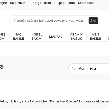
etişim - Bize Yazın
Kargo Takibi
İptal - İade - Sorun Bildir
Ara
NEŞ
SAÇ
KIŞISEL
VITAMIN
AĞIZ
MAKYAJ
KIMI
BAKIMI
BAKIM
SAĞLIK
BAKIMI
Rİ
Detaylı bilgi için kart üzerindeki "Detayları Göster" butonuna tıklayını