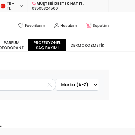
TR −
MÜŞTERI DESTEK HATTI :
TL
08505324500
0
0
Favorilerim
Hesabım
Sepetim
PARFÜM
PROFESYONEL
DERMOKOZMETIK
DEODORANT
SAÇ BAKIMI
z