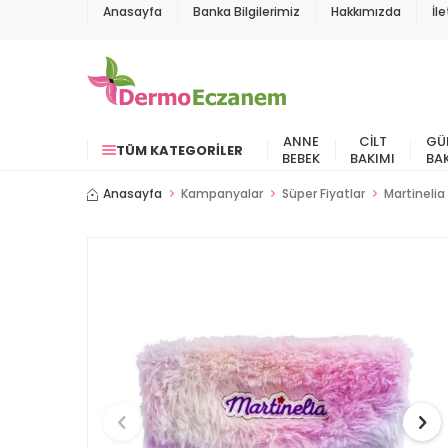
Anasayfa
Banka Bilgilerimiz
Hakkımızda
İl
ANNE
CILT
GÜ
TÜM KATEGORILER
BEBEK
BAKIMI
BA
Anasayfa
Kampanyalar
Süper Fiyatlar
Martinelia