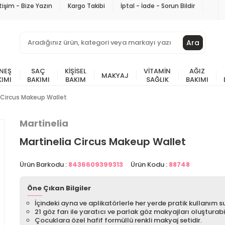
etişim - Bize Yazın
Kargo Takibi
İptal - İade - Sorun Bildir
Ara
NEŞ
SAÇ
KIŞISEL
VITAMIN
AĞIZ
MAKYAJ
KIMI
BAKIMI
BAKIM
SAĞLIK
BAKIMI
 Circus Makeup Wallet
Martinelia
Martinelia Circus Makeup Wallet
Ürün Barkodu :
8436609399313
Ürün Kodu :
88748
Öne Çıkan Bilgiler
İçindeki ayna ve aplikatörlerle her yerde pratik kullanım s
21 göz farı ile yaratıcı ve parlak göz makyajları oluşturabil
Çocuklara özel hafif formüllü renkli makyaj setidir.