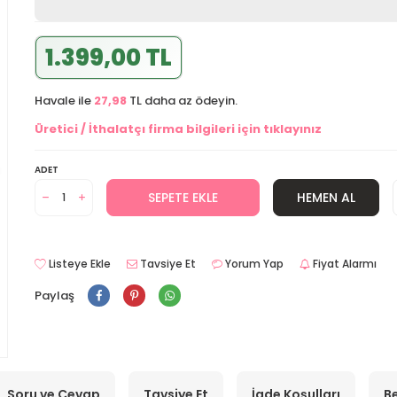
1.399,00 TL
Havale ile
27,98
TL daha az ödeyin.
Üretici / İthalatçı firma bilgileri için tıklayınız
ADET
SEPETE EKLE
HEMEN AL
Listeye Ekle
Tavsiye Et
Yorum Yap
Fiyat Alarmı
Paylaş
Soru ve Cevap
Tavsiye Et
İade Koşulları
Be