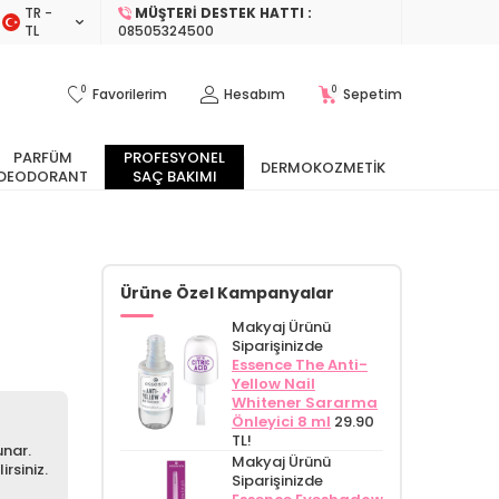
TR −
MÜŞTERI DESTEK HATTI :
TL
08505324500
0
0
Favorilerim
Hesabım
Sepetim
PARFÜM
PROFESYONEL
DERMOKOZMETIK
DEODORANT
SAÇ BAKIMI
Ürüne Özel Kampanyalar
Makyaj Ürünü
Siparişinizde
Essence The Anti-
Yellow Nail
Whitener Sararma
Önleyici 8 ml
29.90
TL!
unar.
Makyaj Ürünü
irsiniz.
Siparişinizde