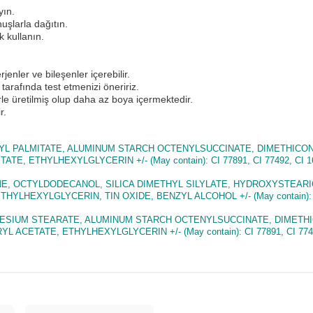
yın.
nuşlarla dağıtın.
k kullanın.
enler ve bileşenler içerebilir.
tarafında test etmenizi öneririz.
lerle üretilmiş olup daha az boya içermektedir.
r.
EXYL PALMITATE, ALUMINUM STARCH OCTENYLSUCCINATE, DIMETHICO
ETHYLHEXYLGLYCERIN +/- (May contain): CI 77891, CI 77492, CI 16035
UTENE, OCTYLDODECANOL, SILICA DIMETHYL SILYLATE, HYDROXYSTEA
LHEXYLGLYCERIN, TIN OXIDE, BENZYL ALCOHOL +/- (May contain): C
GNESIUM STEARATE, ALUMINUM STARCH OCTENYLSUCCINATE, DIMETHI
ATE, ETHYLHEXYLGLYCERIN +/- (May contain): CI 77891, CI 77491, CI