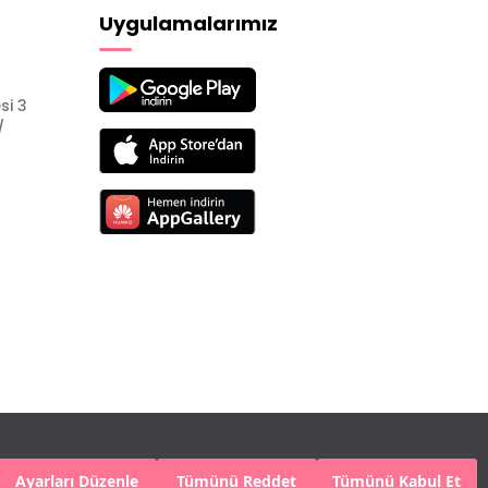
Uygulamalarımız
si 3
/
Ayarları Düzenle
Tümünü Reddet
Tümünü Kabul Et