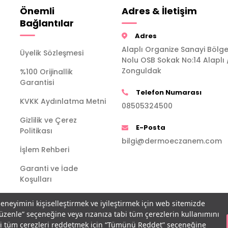
Önemli
Adres & İletişim
Bağlantılar
Adres
Alaplı Organize Sanayi Bölge
Üyelik Sözleşmesi
Nolu OSB Sokak No:14 Alaplı 
Zonguldak
%100 Orijinallik
Garantisi
Telefon Numarası
KVKK Aydınlatma Metni
08505324500
Gizlilik ve Çerez
E-Posta
Politikası
bilgi@dermoeczanem.com
İşlem Rehberi
Garanti ve İade
Koşulları
deneyimini kişiselleştirmek ve iyileştirmek için web sitemizde
Düzenle” seçeneğine veya rızanıza tabi tüm çerezlerin kullanımını
bi tüm çerezleri reddetmek için “Tümünü Reddet” seçeneğine