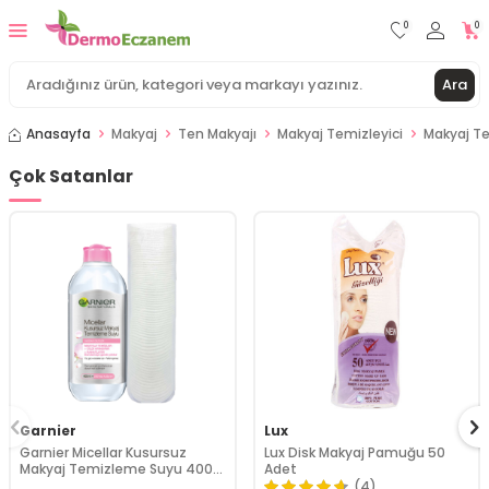
0
0
Ara
Anasayfa
Makyaj
Ten Makyajı
Makyaj Temizleyici
Makyaj T
Çok Satanlar
Garnier
Lux
Garnier Micellar Kusursuz
Lux Disk Makyaj Pamuğu 50
Makyaj Temizleme Suyu 400
Adet
ml Makyaj Pamuğu HEDİYELİ
(4)