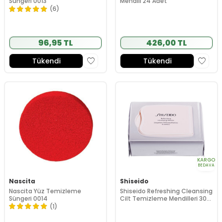
Süngeri 0013
Mendili 24 Adet
(6)
96,95 TL
426,00 TL
Tükendi
Tükendi
KARGO
BEDAVA
Nascita
Shiseido
Nascita Yüz Temizleme
Shiseido Refreshing Cleansing
Süngeri 0014
Cilt Temizleme Mendilleri 30
Adet
(1)