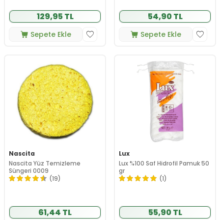
129,95 TL
54,90 TL
Sepete Ekle
Sepete Ekle
Nascita
Lux
Nascita Yüz Temizleme
Lux %100 Saf Hidrofil Pamuk 50
Süngeri 0009
gr
(19)
(1)
61,44 TL
55,90 TL