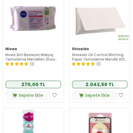
KARGO
BEDAVA
Nivea
Shiseido
Nivea 3in1 Besleyici Makyaj
Shiseido Oil Control Blotting
Temizleme Mendilleri (Kuru
Paper Temizleme Mendili 100
Hassas Ciltler) 25 Adet
Adet
(1)
(1)
270,00 TL
2.042,50 TL
Sepete Ekle
Sepete Ekle