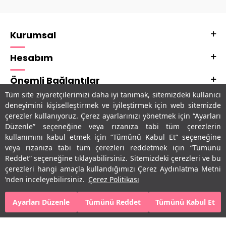
Kurumsal
Hesabım
Önemli Bağlantılar
Tüm site ziyaretçilerimizi daha iyi tanımak, sitemizdeki kullanıcı
Adres & İletişim
deneyimini kişiselleştirmek ve iyileştirmek için web sitemizde
çerezler kullanıyoruz. Çerez ayarlarınızı yönetmek için “Ayarları
Uygulamalarımız
Düzenle” seçeneğine veya rızanıza tabi tüm çerezlerin
kullanımını kabul etmek için “Tümünü Kabul Et” seçeneğine
veya rızanıza tabi tüm çerezleri reddetmek için “Tümünü
Reddet” seçeneğine tıklayabilirsiniz. Sitemizdeki çerezleri ve bu
çerezleri hangi amaçla kullandığımızı Çerez Aydınlatma Metni
’nden inceleyebilirsiniz.
Çerez Politikası
Ayarları Düzenle
Tümünü Reddet
Tümünü Kabul Et
T
-Soft
E-Ticaret
Sistemleriyle Hazırlanmıştır.