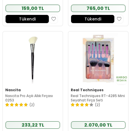
159,00 TL
765,00 TL
Tükendi
Tükendi
KARGO
BEDAVA
Nascita
Real Techniques
Nascita Pro Açılı Allık Fırçası
Real Techniques RT-4285 Mini
0253
Seyahat Fırça Seti
(2)
(2)
233,22 TL
2.070,00 TL