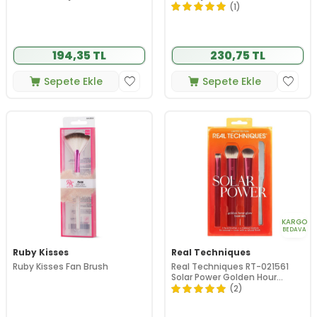
(1)
194,35 TL
230,75 TL
Sepete Ekle
Sepete Ekle
KARGO
BEDAVA
Ruby Kisses
Real Techniques
Ruby Kisses Fan Brush
Real Techniques RT-021561
Solar Power Golden Hour
Limited Edition Makyaj Fırça
(2)
Seti