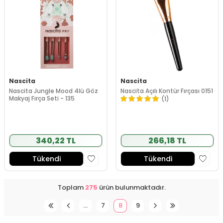
Nascita
Nascita
Nascita Jungle Mood 4lü Göz
Nascita Açılı Kontür Fırçası 0151
Makyaj Fırça Seti - 135
(1)
340,22 TL
266,18 TL
Tükendi
Tükendi
Toplam
275
ürün bulunmaktadır.
…
7
8
9