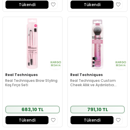
Tükendi
Tükendi
KARGO
KARGO
BEDAVA
BEDAVA
Real Techniques
Real Techniques
Real Techniques Brow Styling
Real Techniques Custom
Kaş Fırça Seti
Cheek Allık ve Aydınlatıcı
Fırçası
683,10 TL
791,10 TL
Tükendi
Tükendi