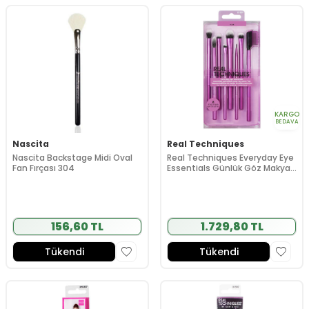
KARGO
BEDAVA
Nascita
Real Techniques
Nascita Backstage Midi Oval
Real Techniques Everyday Eye
Fan Fırçası 304
Essentials Günlük Göz Makyajı
Fırça Seti
156,60 TL
1.729,80 TL
Tükendi
Tükendi