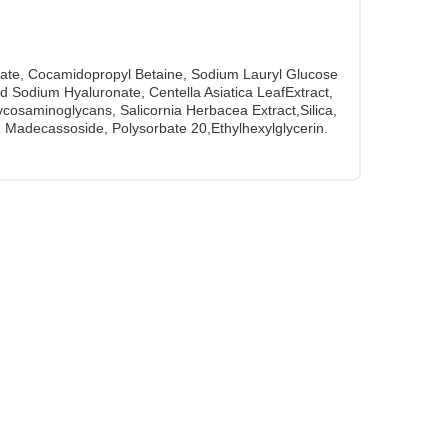
tate, Cocamidopropyl Betaine, Sodium Lauryl Glucose
 Sodium Hyaluronate, Centella Asiatica LeafExtract,
cosaminoglycans, Salicornia Herbacea Extract,Silica,
Madecassoside, Polysorbate 20,Ethylhexylglycerin.