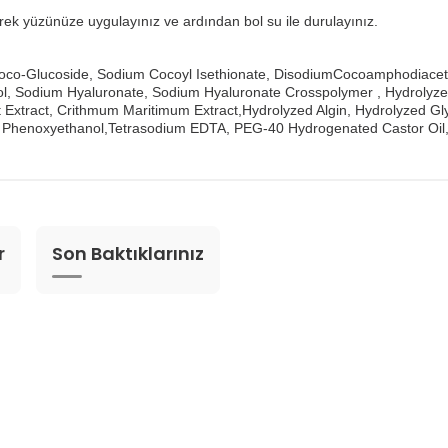
terek yüzünüze uygulayınız ve ardından bol su ile durulayınız.
 Coco-Glucoside, Sodium Cocoyl Isethionate, DisodiumCocoamphodiace
nol, Sodium Hyaluronate, Sodium Hyaluronate Crosspolymer , Hydrolyzed
 Extract, Crithmum Maritimum Extract,Hydrolyzed Algin, Hydrolyzed Gly
 Phenoxyethanol,Tetrasodium EDTA, PEG-40 Hydrogenated Castor Oil, 
r
Son Baktıklarınız