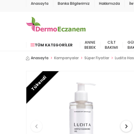
Anasayfa
Banka Bilgilerimiz
Hakkımızda
İl
ANNE
CILT
GÜ
TÜM KATEGORILER
BEBEK
BAKIMI
BA
Anasayfa
Kampanyalar
Süper Fiyatlar
Ludita Hass
Tükendi