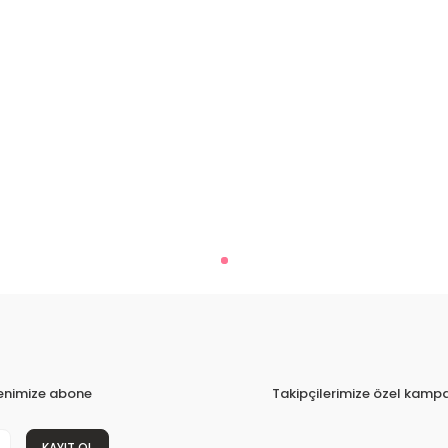
tenimize abone
Takipçilerimize özel kampa
KAYIT OL