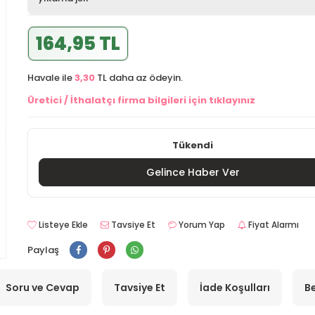
164,95 TL
Havale ile
3,30
TL daha az ödeyin.
Üretici / İthalatçı firma bilgileri için tıklayınız
Tükendi
Gelince Haber Ver
Listeye Ekle
Tavsiye Et
Yorum Yap
Fiyat Alarmı
Paylaş
Soru ve Cevap
Tavsiye Et
İade Koşulları
Be