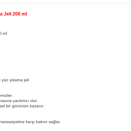
a Jeli 200 ml
0 ml
 yüz yıkama jeli
emizler.
nmasına yardımcı olur.
üzel bir görünüm kazanır.
n hassasiyetine karşı bakım sağlar.