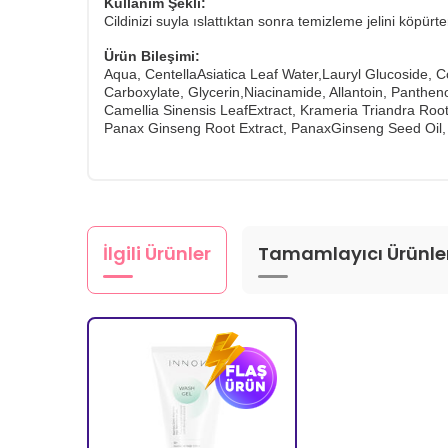
Kullanım Şekli:
Cildinizi suyla ıslattıktan sonra temizleme jelini köpür
Ürün Bileşimi:
Aqua, CentellaAsiatica Leaf Water,Lauryl Glucoside,
Carboxylate, Glycerin,Niacinamide, Allantoin, Panthe
Camellia Sinensis LeafExtract, Krameria Triandra Root
Panax Ginseng Root Extract, PanaxGinseng Seed Oil,
İlgili Ürünler
Tamamlayıcı Ürünle