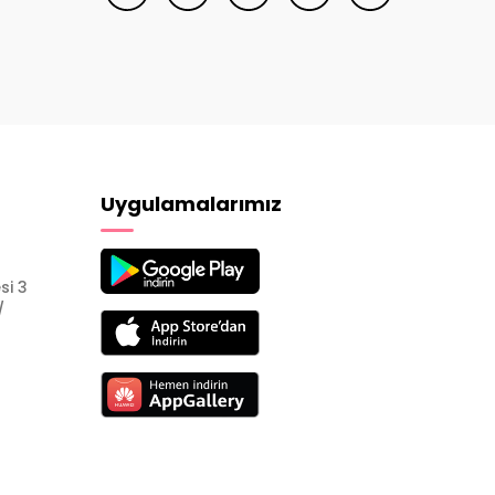
Uygulamalarımız
si 3
/