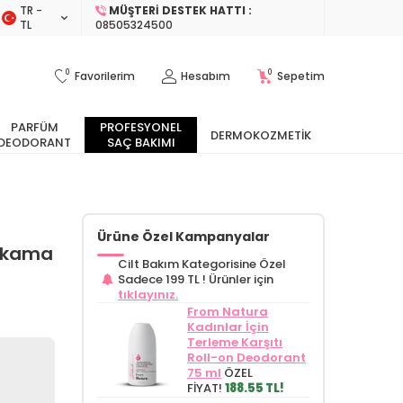
TR −
MÜŞTERI DESTEK HATTI :
TL
08505324500
0
0
Favorilerim
Hesabım
Sepetim
PARFÜM
PROFESYONEL
DERMOKOZMETIK
DEODORANT
SAÇ BAKIMI
Ürüne Özel Kampanyalar
 Yıkama
Cilt Bakım Kategorisine Özel
Sadece 199 TL !
Ürünler için
tıklayınız.
From Natura
Kadınlar İçin
Terleme Karşıtı
Roll-on Deodorant
75 ml
ÖZEL
FİYAT!
188.55 TL!