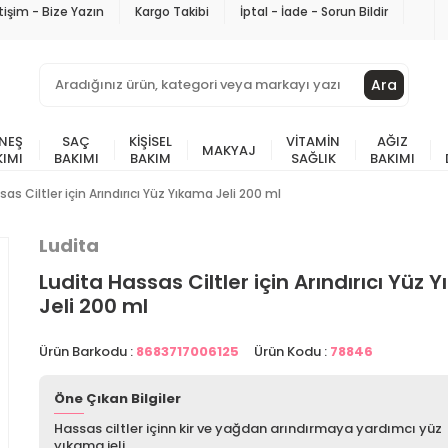
etişim - Bize Yazın
Kargo Takibi
İptal - İade - Sorun Bildir
Ara
NEŞ
SAÇ
KIŞISEL
VITAMIN
AĞIZ
MAKYAJ
KIMI
BAKIMI
BAKIM
SAĞLIK
BAKIMI
as Ciltler için Arındırıcı Yüz Yıkama Jeli 200 ml
Ludita
Ludita Hassas Ciltler için Arındırıcı Yüz
Jeli 200 ml
Ürün Barkodu :
8683717006125
Ürün Kodu :
78846
Öne Çıkan Bilgiler
Hassas ciltler içinn kir ve yağdan arındırmaya yardımcı yüz
yıkama jeli