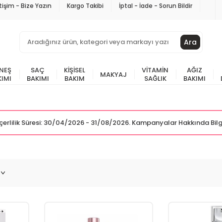
etişim - Bize Yazın
Kargo Takibi
İptal - İade - Sorun Bildir
Ara
NEŞ
SAÇ
KIŞISEL
VITAMIN
AĞIZ
MAKYAJ
KIMI
BAKIMI
BAKIM
SAĞLIK
BAKIMI
Geçerlilik Süresi: 30/04/2026 - 31/08/2026. Kampanyalar Hakkında Bilg
S