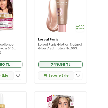
KARGO
BEDAVA
Loreal Paris
xcellence
Loreal Paris Glotion Natural
ası 5.15
Glow Aydınlatıcı No:903
 Kahvesi
Medium Glow 40 ml
1)
50 TL
749,95 TL
 Ekle
Sepete Ekle