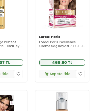
Loreal Paris
ge Perfect
Loreal Paris Excellence
ici Temizleyici
Creme Saç Boyası 7.1 Küllü
Kumral
07 TL
469,50 TL
 Ekle
Sepete Ekle