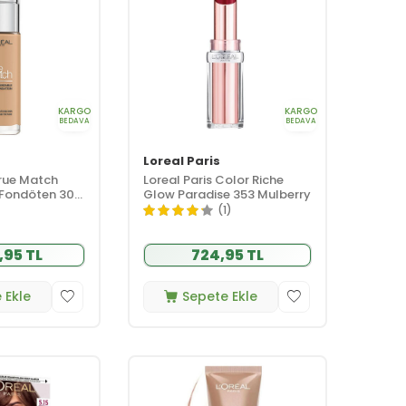
KARGO
KARGO
BEDAVA
BEDAVA
Loreal Paris
True Match
Loreal Paris Color Riche
Fondöten 30
Glow Paradise 353 Mulberry
 Warm Dore
(1)
,95 TL
724,95 TL
 Ekle
Sepete Ekle