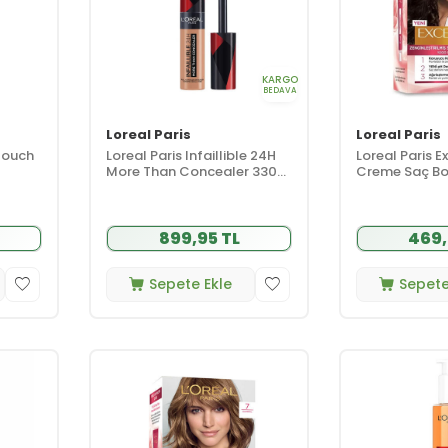
KARGO
BEDAVA
Loreal Paris
Loreal Paris
touch
Loreal Paris Infaillible 24H
Loreal Paris E
More Than Concealer 330
Creme Saç Bo
Pecan 11 ml
Kestane
899,95 TL
469,
Sepete Ekle
Sepete