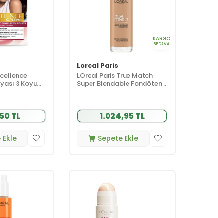
KARGO
BEDAVA
Loreal Paris
xcellence
LOreal Paris True Match
yası 3 Koyu
Super Blendable Fondöten
30 ml - 2R 2C - Rose
50 TL
1.024,95 TL
 Ekle
Sepete Ekle