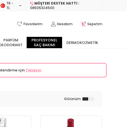
TR −
MÜŞTERI DESTEK HATTI :
TL
08505324500
0
0
Favorilerim
Hesabım
Sepetim
PARFÜM
PROFESYONEL
DERMOKOZMETIK
DEODORANT
SAÇ BAKIMI
ilendirme için
Tıklayın
Görünüm :