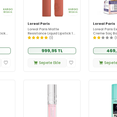
KARGO
KARGO
BEDAVA
BEDAVA
Loreal Paris
Loreal Paris
Loreal Paris Matte
Loreal Paris E
tick
Resistance Liquid Lipstick 115
Creme Saç Boy
Snooze Your Alarm
Ekstra Küllü A
(1)
(
999,95 TL
469,
Sepete Ekle
Sepete