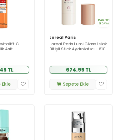
KARGO
BEDAVA
Loreal Paris
vitalift C
Loreal Paris Lumi Glass Islak
lik Asit
Bitişli Stick Aydınlatıcı - 610
emizleme Jeli
45 TL
674,95 TL
 Ekle
Sepete Ekle