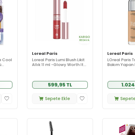
KARGO
BEDAVA
Loreal Paris
Loreal Paris
ce Cool
Loreal Paris Lumi Blush Likit
LOreal Paris 
ü
Allık 11 ml -Glowy Worth It
Bakım Yapan 
Medium
ml - 3.D-3.W
599,95 TL
1.024
Sepete Ekle
Sepete