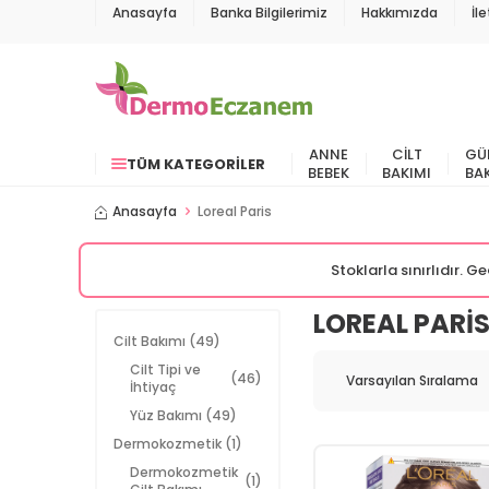
Anasayfa
Banka Bilgilerimiz
Hakkımızda
İl
ANNE
CILT
GÜ
TÜM KATEGORILER
BEBEK
BAKIMI
BA
Anasayfa
Loreal Paris
Stoklarla sınırlıdır. 
LOREAL PARI
Cilt Bakımı
(49)
Cilt Tipi ve
(46)
İhtiyaç
Yüz Bakımı
(49)
Dermokozmetik
(1)
Dermokozmetik
(1)