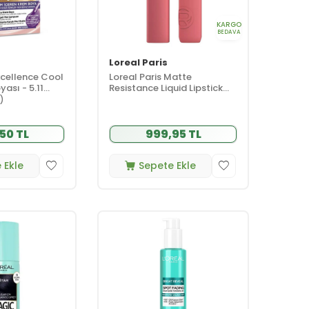
KARGO
BEDAVA
Loreal Paris
xcellence Cool
Loreal Paris Matte
ası - 5.11
Resistance Liquid Lipstick
çık Kahve
120 Major Crush 5 ml
1)
50 TL
999,95 TL
 Ekle
Sepete Ekle