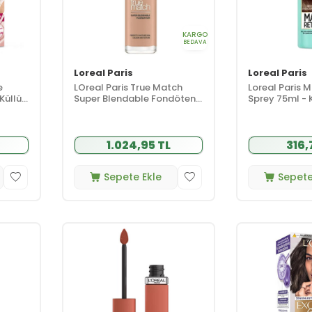
KARGO
BEDAVA
Loreal Paris
Loreal Paris
e
LOreal Paris True Match
Loreal Paris 
Küllü
Super Blendable Fondöten
Sprey 75ml - 
30 ml - 3R 3C - Rose Beige
1.024,95 TL
316,
Sepete Ekle
Sepete