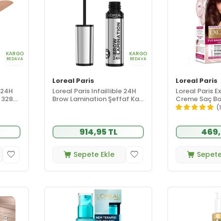
KARGO
KARGO
BEDAVA
BEDAVA
Loreal Paris
Loreal Paris
e 24H
Loreal Paris Infaillible 24H
Loreal Paris E
 328
Brow Lamination Şeffaf Kaş
Creme Saç Boy
Sabitleyici 5 ml
Efsanevi Türk
(
914,95 TL
469,
Sepete Ekle
Sepete