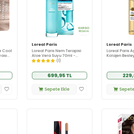
KARGO
BEDAVA
Loreal Paris
Loreal Paris
ce Cool
Loreal Paris Nem Terapisi
Loreal Paris A
yası
Aloe Vera Suyu 70ml -
Kolajen Besley
rı
Normalden Kuruya Ciltler
Krem 150 ml
(1)
699,95 TL
229,
Sepete Ekle
Sepete