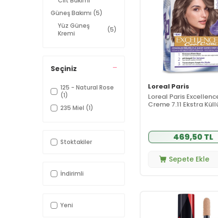
Cilt Bakımı
Güneş Bakımı
(5)
Yüz Güneş
(5)
Kremi
Kişisel Bakım
(2)
Duş ve Banyo
(1)
Ürünleri
Seçiniz
Erkek Bakım
(2)
Loreal Paris
125 - Natural Rose
Makyaj
(155)
(1)
Loreal Paris Excellen
Creme 7.11 Ekstra Küll
Dudak Makyajı
(48)
235 Miel
(1)
Kumral Saç Boyası
Göz Makyajı
(39)
Ten Makyajı
(68)
469,50 TL
Stoktakiler
Parfüm ve
(10)
Deodorant
Sepete Ekle
Erkek
(10)
Deodorant
İndirimli
Erkek Roll-on
(2)
Stick
Saç Bakımı
(27)
Yeni
Saç Boyası
(19)