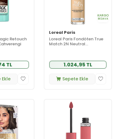
KARGO
BEDAVA
Loreal Paris
Magic Retouch
Loreal Paris Fondöten True
Kahverengi
Match 2N Neutral
Undertone 30 ml
74 TL
1.024,95 TL
 Ekle
Sepete Ekle