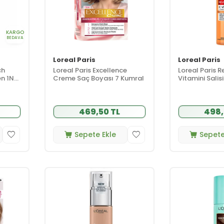
KARGO
BEDAVA
Loreal Paris
Loreal Paris
ch
Loreal Paris Excellence
Loreal Paris Re
n 1N
Creme Saç Boyası 7 Kumral
Vitamini Salisi
Aydınlatıcı T
150 ml
469,50 TL
498,
Sepete Ekle
Sepete