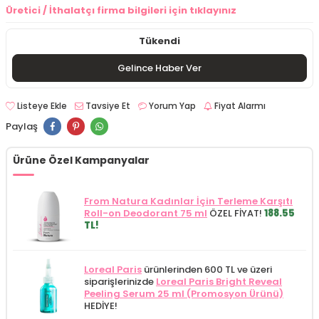
Üretici / İthalatçı firma bilgileri için tıklayınız
Tükendi
Gelince Haber Ver
Listeye Ekle
Tavsiye Et
Yorum Yap
Fiyat Alarmı
Paylaş
Ürüne Özel Kampanyalar
From Natura Kadınlar İçin Terleme Karşıtı
Roll-on Deodorant 75 ml
ÖZEL FİYAT!
188.55
TL!
Loreal Paris
ürünlerinden 600 TL ve üzeri
siparişlerinizde
Loreal Paris Bright Reveal
Peeling Serum 25 ml (Promosyon Ürünü)
HEDİYE!