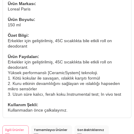
Ürün Markası:
Loreal Paris
Ürün Boyutu:
150 ml
Özet Bilgi:
Erkekler için geliştirilmiş, 45C sıcaklıkta bile etkili roll on
deodorant
Ürün Faydaları:
Erkekler için geliştirilmiş, 45C sıcaklıkta bile etkili roll on
deodorant.
Yüksek performanslı [CeramicSystem] teknoloji.
1. Kötü kokular ile savaşan, ıslaklık karşıtı formül
2. Kuru etkinin devamlılığını sağlayan ve ıslaklığı hapseden
mikro sensörler
3. Uzun süre kalıcı, ferah koku.Instrumental test; In vivo test
Kullanım Şekli:
Kullanmadan önce çalkalayınız.
İlgili Ürünler
Tamamlayıcı Ürünler
Son Baktıklarınız