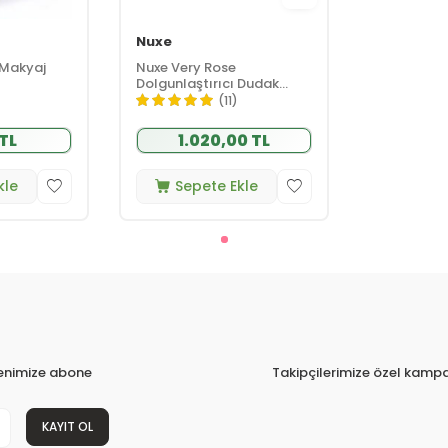
Nuxe
 Makyaj
Nuxe Very Rose
Dolgunlaştırıcı Dudak
Serumu 8 ml
(11)
 TL
1.020,00 TL
kle
Sepete Ekle
tenimize abone
Takipçilerimize özel kampa
KAYIT OL