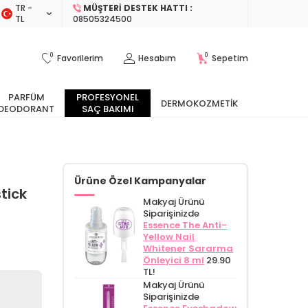
TR −
MÜŞTERI DESTEK HATTI :
TL
08505324500
0
0
Favorilerim
Hesabım
Sepetim
PARFÜM
PROFESYONEL
DERMOKOZMETIK
DEODORANT
SAÇ BAKIMI
Ürüne Özel Kampanyalar
tick
Makyaj Ürünü
Siparişinizde
Essence The Anti-
Yellow Nail
Whitener Sararma
Önleyici 8 ml
29.90
TL!
Makyaj Ürünü
Siparişinizde