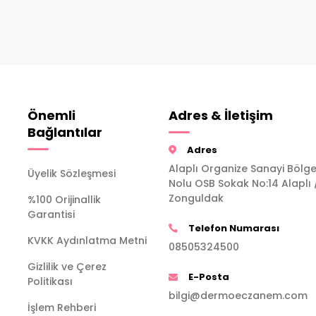
Önemli
Adres & İletişim
Bağlantılar
Adres
Alaplı Organize Sanayi Bölge
Üyelik Sözleşmesi
Nolu OSB Sokak No:14 Alaplı 
Zonguldak
%100 Orijinallik
Garantisi
Telefon Numarası
KVKK Aydınlatma Metni
08505324500
Gizlilik ve Çerez
E-Posta
Politikası
bilgi@dermoeczanem.com
İşlem Rehberi