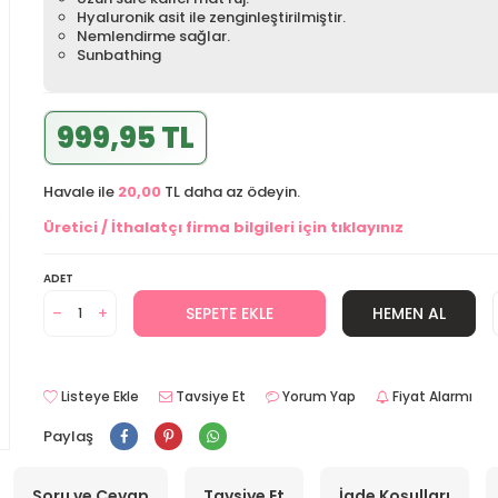
Hyaluronik asit ile zenginleştirilmiştir.
Nemlendirme sağlar.
Sunbathing
999,95 TL
Havale ile
20,00
TL daha az ödeyin.
Üretici / İthalatçı firma bilgileri için tıklayınız
ADET
SEPETE EKLE
HEMEN AL
Listeye Ekle
Tavsiye Et
Yorum Yap
Fiyat Alarmı
Paylaş
Soru ve Cevap
Tavsiye Et
İade Koşulları