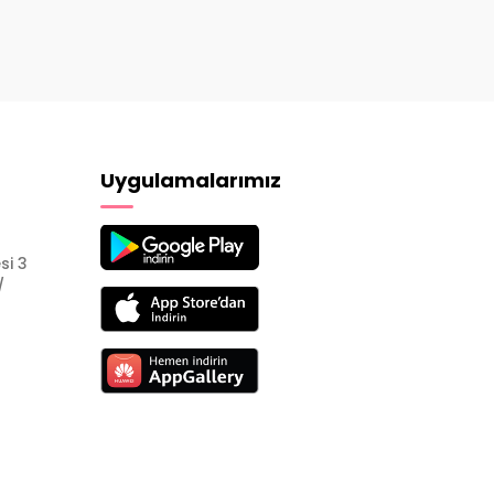
Uygulamalarımız
si 3
/