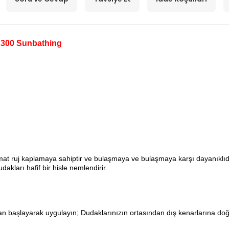
k 300 Sunbathing
mat ruj kaplamaya sahiptir ve bulaşmaya ve bulaşmaya karşı dayanıklıd
akları hafif bir hisle nemlendirir.
an başlayarak uygulayın; Dudaklarınızın ortasından dış kenarlarına do