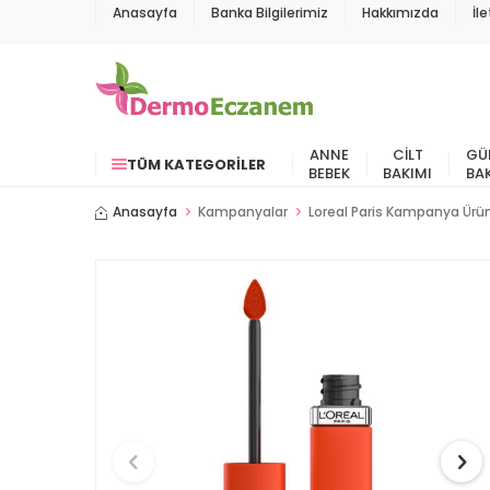
Anasayfa
Banka Bilgilerimiz
Hakkımızda
İl
ANNE
CILT
GÜ
TÜM KATEGORILER
BEBEK
BAKIMI
BA
Anasayfa
Kampanyalar
Loreal Paris Kampanya Ürün