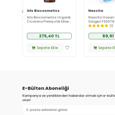
Alls Biocosmetics
Nascita
Alls Biocosmetics Organik
Nascita Ocean
CicaVera Prebiyotik Misel
Süngeri FS0078
Su 200 ml
(1)
275,40 TL
89,91
Sepete Ekle
Sepete E
E-Bülten Aboneliği
Kampanya ve yeniliklerden haberdar olmak için e-bül
olun!