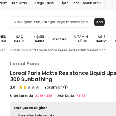
etişim - Bize Yazın
Kargo Takibi
İptal - İade - Sorun Bildir
Ara
NEŞ
SAÇ
KIŞISEL
VITAMIN
AĞIZ
MAKYAJ
KIMI
BAKIMI
BAKIM
SAĞLIK
BAKIMI
leri
Loreal Paris Matte Resistance Liquid Lipstick 300 Sunbathing
Loreal Paris
Loreal Paris Matte Resistance Liquid Lips
300 Sunbathing
Yorumlar (1)
2.0
Ürün Barkodu :
30144385
Ürün Kodu :
78183
Öne Çıkan Bilgiler
Uzun süre kalıcı mat ruj.