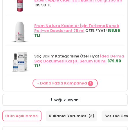
Expert Apple Cider Saç Bakım Toniği 200 ml
199.90 TL
From Natura Kadınlar İçin Terleme Karşıtı
Roll-on Deodorant 75 ml
ÖZEL FİYAT!
188.55
TL!
Saç Bakım Kategorisine Özel Fiyat
İdea Derma
Saç Dökülmesi Karşıtı Serum 100 ml
379.90
TL!
Daha Fazla Kampanya
1
Loreal Paris
ürünlerinden 600 TL ve üzeri
siparişlerinizde
Loreal Paris Bright Reveal
Peeling Serum 25 ml (Promosyon Ürünü)
HEDİYE!
Sağlık Beyanı
Ürün Açıklaması
Kullanıcı Yorumları (3)
Soru ve Cev