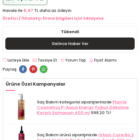
Havale ile
5,47
TL daha az ödeyin.
Üretici / İthalatçı firma bilgileri için tıklayınız
Tükendi
Gelince Haber Ver
Listeye Ekle
Tavsiye Et
Yorum Yap
Fiyat Alarmı
Paylaş
Ürüne Özel Kampanyalar
Saç Bakım kategorisi siparişlerinizde
Plante
Cosmetics P-Aqua Energy Yoğun Dökülme
Karşıtı Şampuan 400 ml
599.20 TL!
Saç Bakım ürünü siparişinizde
Urban Care No 2