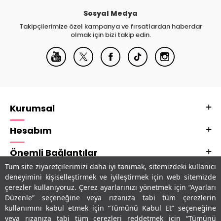
Sosyal Medya
Takipçilerimize özel kampanya ve fırsatlardan haberdar
olmak için bizi takip edin.
Kurumsal
Hesabım
Önemli Bağlantılar
Tüm site ziyaretçilerimizi daha iyi tanımak, sitemizdeki kullanıcı
Adres & İletişim
deneyimini kişiselleştirmek ve iyileştirmek için web sitemizde
çerezler kullanıyoruz. Çerez ayarlarınızı yönetmek için “Ayarları
Uygulamalarımız
Düzenle” seçeneğine veya rızanıza tabi tüm çerezlerin
kullanımını kabul etmek için “Tümünü Kabul Et” seçeneğine
veya rızanıza tabi tüm çerezleri reddetmek için “Tümünü