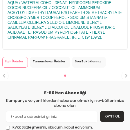
AQUA / WATER ALCOHOL DENAT. HYDROGEN PEROXIDE
COCOS NUCIFERA OlL / COCONUT OIL AMMONIUM
ACRYLOYLDIMETHYLTAURATE/STEARETH-25 METHACRYLATE
CROSSPOLYMER TOCOPHEROL • SODIUM STANNATE•
CAMELLIA OLEIFERA SEED OIL LIMONENE BENZYL
SALICYLATE BENZYL LI ALCOHOL LINALOOL PHOSPHORIC
ACID AAL TETRASODIUM PYROPHOSPHATE • HEXYL
CINNAMAL PARFUM/ FRAGRANCE. (F..L. C194139/2).
İlgili Ürünler
Tamamlayıcı Ürünler
Son Baktıklarınız
E-Bülten Aboneliği
Kampanya ve yeniliklerden haberdar olmak için e-bültenimize
abone olun!
KAYIT OL
KVKK Sözleşmesi'ni
, okudum, kabul ediyorum.