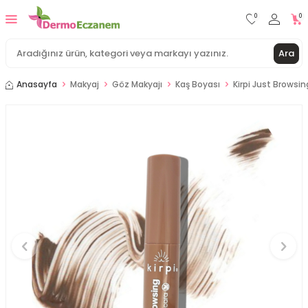
0
0
Ara
Anasayfa
Makyaj
Göz Makyajı
Kaş Boyası
Kirpi Just Browsi