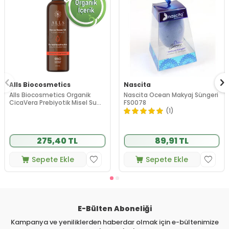
Alls Biocosmetics
Nascita
Alls Biocosmetics Organik
Nascita Ocean Makyaj Süngeri
CicaVera Prebiyotik Misel Su
FS0078
200 ml
(1)
275,40 TL
89,91 TL
Sepete Ekle
Sepete Ekle
E-Bülten Aboneliği
Kampanya ve yeniliklerden haberdar olmak için e-bültenimize