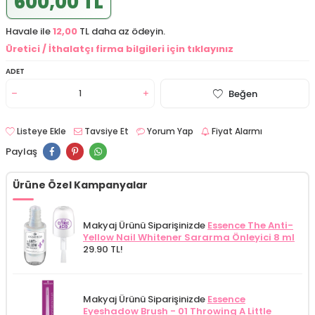
600,00 TL
Havale ile
12,00
TL daha az ödeyin.
Üretici / İthalatçı firma bilgileri için tıklayınız
ADET
Beğen
Listeye Ekle
Tavsiye Et
Yorum Yap
Fiyat Alarmı
Paylaş
Ürüne Özel Kampanyalar
Makyaj Ürünü Siparişinizde
Essence The Anti-
Yellow Nail Whitener Sararma Önleyici 8 ml
29.90 TL!
Makyaj Ürünü Siparişinizde
Essence
Eyeshadow Brush - 01 Throwing A Little