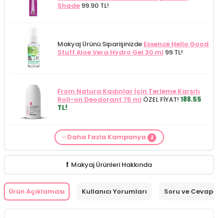
Shade
99.90 TL!
Makyaj Ürünü Siparişinizde
Essence Hello Good
Stuff Aloe Vera Hydro Gel 30 ml
99 TL!
From Natura Kadınlar İçin Terleme Karşıtı
Roll-on Deodorant 75 ml
ÖZEL FİYAT!
188.55
TL!
Daha Fazla Kampanya
2
Makyaj Kategorisine Özel Fiyat
İdea Derma
Makyaj Ürünü Siparişinizde
İnnova Wash Gel
Glikolik Asit Yüz Yıkama Köpüğü 200
Purifying and Moisturizing Gel Cleanser 150
ml
279.50 TL!
ml
149.90 TL!
Makyaj Ürünleri Hakkında
Ürün Açıklaması
Kullanıcı Yorumları
Soru ve Cevap