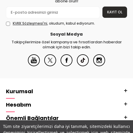
abone olun!
KAYIT OL
KVKK Sözleşmesi'ni
, okudum, kabul ediyorum.
Sosyal Medya
Takipçilerimize özel kampanya ve fırsatlardan haberdar
olmak için bizi takip edin.
Kurumsal
Hesabım
Önemli Bağlantılar
Tüm site ziyaretçilerimizi daha iyi tanımak, sitemizdeki kullanıcı
Adres & İletişim
deneyimini kişiselleştirmek ve iyileştirmek için web sitemizde