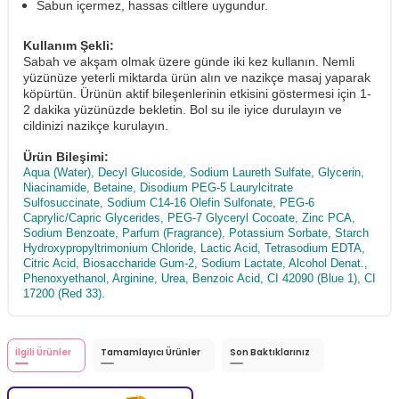
Sabun içermez, hassas ciltlere uygundur.
Kullanım Şekli:
Sabah ve akşam olmak üzere günde iki kez kullanın. Nemli
yüzünüze yeterli miktarda ürün alın ve nazikçe masaj yaparak
köpürtün. Ürünün aktif bileşenlerinin etkisini göstermesi için 1-
2 dakika yüzünüzde bekletin. Bol su ile iyice durulayın ve
cildinizi nazikçe kurulayın.
Ürün Bileşimi:
Aqua (Water), Decyl Glucoside, Sodium Laureth Sulfate, Glycerin,
Niacinamide, Betaine, Disodium PEG-5 Laurylcitrate
Sulfosuccinate, Sodium C14-16 Olefin Sulfonate, PEG-6
Caprylic/Capric Glycerides, PEG-7 Glyceryl Cocoate, Zinc PCA,
Sodium Benzoate, Parfum (Fragrance), Potassium Sorbate, Starch
Hydroxypropyltrimonium Chloride, Lactic Acid, Tetrasodium EDTA,
Citric Acid, Biosaccharide Gum-2, Sodium Lactate, Alcohol Denat.,
Phenoxyethanol, Arginine, Urea, Benzoic Acid, CI 42090 (Blue 1), CI
17200 (Red 33).
İlgili Ürünler
Tamamlayıcı Ürünler
Son Baktıklarınız