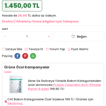
1.450,00 TL
Havale ile
29,00
TL daha az ödeyin.
Üretici / İthalatçı firma bilgileri için tıklayınız
ADET
Beğen
Listeye Ekle
Tavsiye Et
Yorum Yap
Fiyat Alarmı
Paylaş
Ürüne Özel Kampanyalar
Akne Ve Sivilceye Yönelik Bakım Kategorisinden
ürün alımınızda
Propia Clearskin Anti-Pimple
Patch 9 Adet
199.90 TL!
Cilt Bakım Kategorisine Özel Sadece 199 TL !
Ürünler için
tıklayınız.