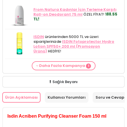
From Natura Kadınlar İçin Terleme Karşıtı
Roll-on Deodorant 75 ml
ÖZEL FİYAT!
188.55
TL!
ISDIN
ürünlerinden 5000 TL ve üzeri
siparişlerinizde
ISDIN Fotoprotector Hydro
Lotion SPF50+ 200 ml (Promosyon
Ürünü)
HEDİYE!
Daha Fazla Kampanya
1
Cilt Bakım ürünü siparişinizde
Mamaaura
Baby Cleansing Milk 200 ml
149.90 TL!
Sağlık Beyanı
Ürün Açıklaması
Kullanıcı Yorumları
Soru ve Cevap
Isdin Acniben Purifying Cleanser Foam 150 ml