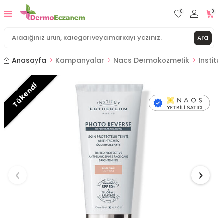
0
0
Ara
Anasayfa
Kampanyalar
Naos Dermokozmetik
Insti
Tükendi