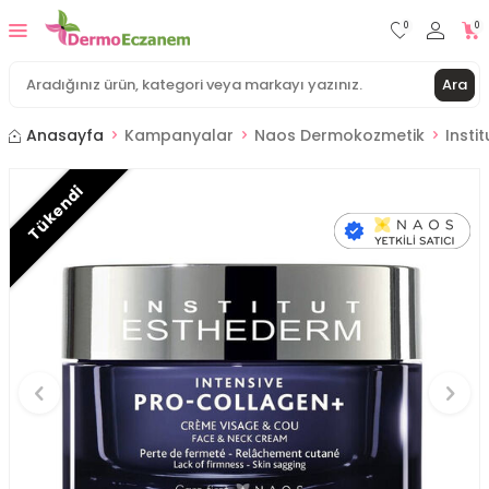
0
0
Ara
Anasayfa
Kampanyalar
Naos Dermokozmetik
Insti
Tükendi