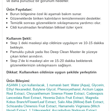
ve daha pürüzsüz bir görünüm hedefler.
Ürün Faydaları:
Burun bölgesine özel iki aşamalı bakım sunar.
Gözeneklerde biriken kalıntıların temizlenmesini destekler.
Temizlik sonrası gözeneklerin sıkılaşmasına yardımcı olur.
Cildi kurutmadan ferahlatan bitkisel özler içerir.
Kullanım Şekli:
Step 1 deki maskeyi alıp cildinize uygulayın ve 10-15 dakika
bekleyin.
Pamuklu çubuk yada Ilso Deep Clean Master ile yüzeye
çıkan kirleri arındırın.
Step 2’de ki maskeyi alın ve 15-20 dakika bekleterek
gözeneklerinizin sıkılaşmasını sağlayın.
Dikkat: Kullanırken cildinize uygun şekilde yerleştirin
Ürün Bileşimi:
AȘAMA 1 için kullanılacak, 1 numaralı bant: Water (Aqua), Glycerin,
Ethyl Hexanediol, Butylene Glycol, Phenoxyethanol, Arctium Lappa
Root Extract, Chrysanthemum Sinense Flower Extract, Codonopsis
Lanceolata Root Extract, Hovenia Dulcis Fruit Extract, Magnolia
Kobus Branch/Flower/Leaf Extract, Salix Alba (Willow) Bark Extract,
Schisandra Chinensis Fruit Extract, Hamamelis Virginiana (Witch
Hazel) Extract, 1,2-Hexanediol, Ascophyllum Nodosum Extract,