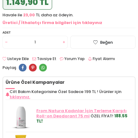
1.149,90 TL
Havale ile
23,00
TL daha az ödeyin.
Üretici / İthalatçı firma bilgileri için tıklayınız
ADET
Beğen
Listeye Ekle
Tavsiye Et
Yorum Yap
Fiyat Alarmı
Paylaş
Ürüne Özel Kampanyalar
Cilt Bakım Kategorisine Özel Sadece 199 TL !
Ürünler için
tıklayınız.
From Natura Kadınlar İçin Terleme Karşıtı
Roll-on Deodorant 75 ml
ÖZEL FİYAT!
188.55
TL!