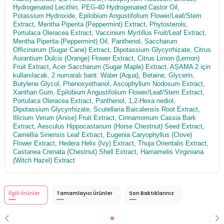
Hydrogenated Lecithin, PEG-40 Hydrogenated Castor Oil,
Potassium Hydroxide, Epilobium Angustifolium Flower/Leaf/Stem
Extract, Mentha Piperita (Peppermint) Extract, Phytosterols,
Portulaca Oleracea Extract, Vaccinium Myrtillus Fruit/Leaf Extract,
Mentha Piperita (Peppermint) Oil, Panthenol, Saccharum
Officinarum (Sugar Cane) Extract, Dipotassium Glycyrrhizate, Citrus
Aurantium Dulcis (Orange) Flower Extract, Citrus Limon (Lemon)
Fruit Extract, Acer Saccharum (Sugar Maple) Extract. AȘAMA 2 için
kullanılacak, 2 numaralı bant: Water (Aqua), Betaine, Glycerin,
Butylene Glycol, Phenoxyethanol, Ascophyllum Nodosum Extract,
Xanthan Gum, Epilobium Angustifolium Flower/Leaf/Stem Extract,
Portulaca Oleracea Extract, Panthenol, 1,2-Hexa nediol,
Dipotassium Glycyrrhizate, Scutellaria Baicalensis Root Extract,
Illicium Verum (Anise) Fruit Extract, Cinnamomum Cassia Bark
Extract, Aesculus Hippocastanum (Horse Chestnut) Seed Extract,
Camellia Sinensis Leaf Extract, Eugenia Caryophyllus (Clove)
Flower Extract, Hedera Helix (Ivy) Extract, Thuja Orientalis Extract,
Castanea Crenata (Chestnut) Shell Extract, Hamamelis Virginiana
(Witch Hazel) Extract
İlgili Ürünler
Tamamlayıcı Ürünler
Son Baktıklarınız