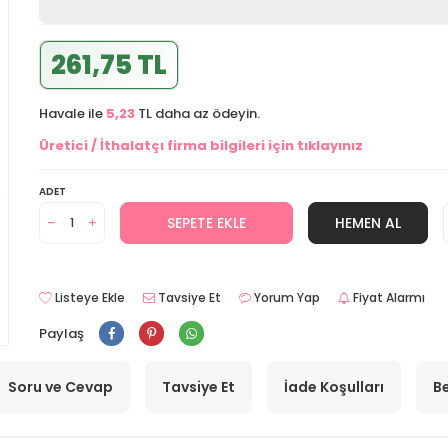
261,75 TL
Havale ile
5,23
TL daha az ödeyin.
Üretici / İthalatçı firma bilgileri için tıklayınız
ADET
SEPETE EKLE
HEMEN AL
Listeye Ekle
Tavsiye Et
Yorum Yap
Fiyat Alarmı
Paylaş
Soru ve Cevap
Tavsiye Et
İade Koşulları
Be