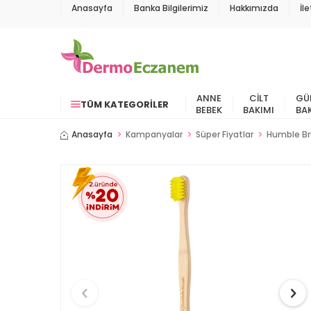
Anasayfa
Banka Bilgilerimiz
Hakkımızda
İl
ANNE
CILT
GÜ
TÜM KATEGORILER
BEBEK
BAKIMI
BA
Anasayfa
Kampanyalar
Süper Fiyatlar
Humble Brus