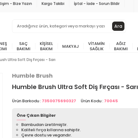
etişim - Bize Yazın
Kargo Takibi
İptal - İade - Sorun Bildir
Ara
NEŞ
SAÇ
KIŞISEL
VITAMIN
AĞIZ
MAKYAJ
KIMI
BAKIMI
BAKIM
SAĞLIK
BAKIMI
h Ultra Soft Diş Fırçası - Sarı
Humble Brush
Humble Brush Ultra Soft Diş Fırçası - Sarı
Ürün Barkodu :
7350075690327
Ürün Kodu :
70045
Öne Çıkan Bilgiler
Bambudan üretilmiştir.
Kaliteli fırça kıllarına sahiptir.
Çevre dostu ve vegandır.