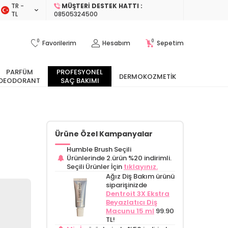
TR −
MÜŞTERI DESTEK HATTI :
TL
08505324500
0
0
Favorilerim
Hesabım
Sepetim
PARFÜM
PROFESYONEL
DERMOKOZMETIK
DEODORANT
SAÇ BAKIMI
Ürüne Özel Kampanyalar
Humble Brush Seçili
Ürünlerinde 2.ürün %20 indirimli.
Seçili Ürünler İçin
tıklayınız.
Ağız Diş Bakım ürünü
siparişinizde
Dentroit 3X Ekstra
Beyazlatıcı Diş
Macunu 15 ml
99.90
TL!