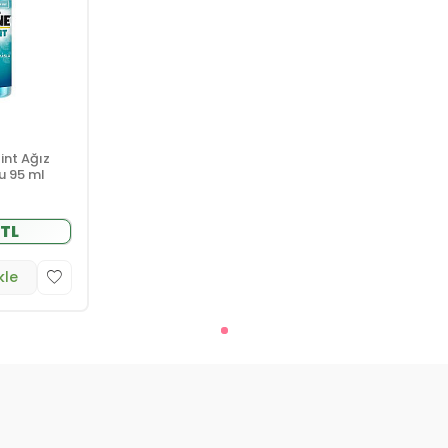
int Ağız
u 95 ml
 TL
kle