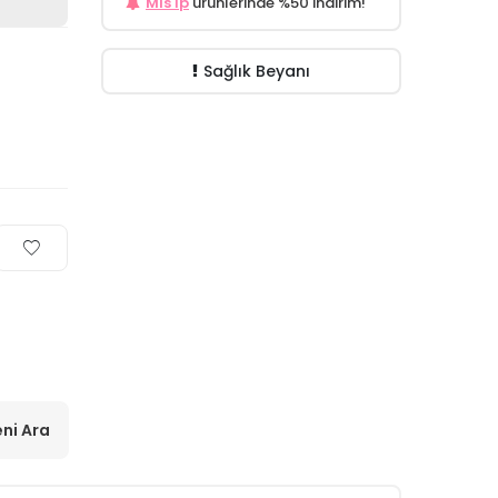
Mis İp
ürünlerinde %50 indirim!
Sağlık Beyanı
ni Ara