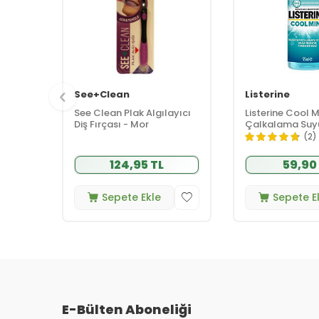
See+Clean
Listerine
See Clean Plak Algılayıcı
Listerine Cool M
Diş Fırçası - Mor
Çalkalama Suy
(2)
124,95 TL
59,90
Sepete Ekle
Sepete E
E-Bülten Aboneliği