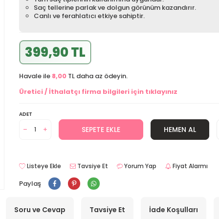
Saç tellerine parlak ve dolgun görünüm kazandırır.
Canlı ve ferahlatıcı etkiye sahiptir.
399,90 TL
Havale ile
8,00
TL daha az ödeyin.
Üretici / İthalatçı firma bilgileri için tıklayınız
ADET
SEPETE EKLE
HEMEN AL
Listeye Ekle
Tavsiye Et
Yorum Yap
Fiyat Alarmı
Paylaş
Soru ve Cevap
Tavsiye Et
İade Koşulları