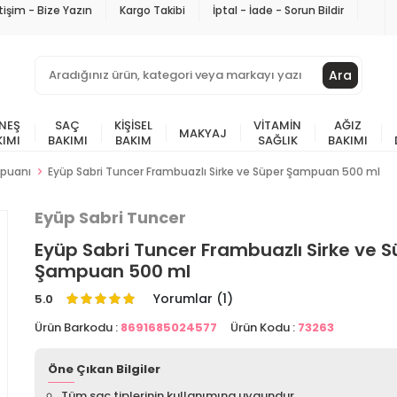
etişim - Bize Yazın
Kargo Takibi
İptal - İade - Sorun Bildir
Ara
NEŞ
SAÇ
KIŞISEL
VITAMIN
AĞIZ
MAKYAJ
KIMI
BAKIMI
BAKIM
SAĞLIK
BAKIMI
mpuanı
Eyüp Sabri Tuncer Frambuazlı Sirke ve Süper Şampuan 500 ml
Eyüp Sabri Tuncer
Eyüp Sabri Tuncer Frambuazlı Sirke ve 
Şampuan 500 ml
Yorumlar (1)
5.0
Ürün Barkodu :
8691685024577
Ürün Kodu :
73263
Öne Çıkan Bilgiler
Tüm saç tiplerinin kullanımına uygundur.