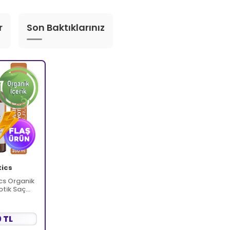
r
Son Baktıklarınız
tics
cs Organik
otik Saç
 TL