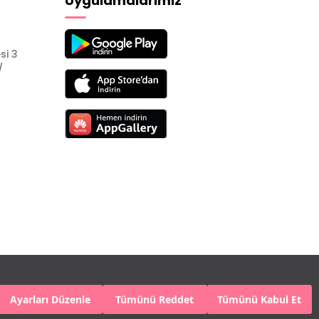
Uygulamalarımız
si 3
/
Ayarları Düzenle
Tümünü Reddet
Tümünü Kabul Et