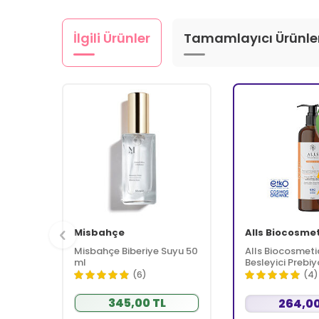
İlgili Ürünler
Tamamlayıcı Ürünle
Misbahçe
Alls Biocosme
Misbahçe Biberiye Suyu 50
Alls Biocosmeti
ml
Besleyici Prebiy
Kremi 350 ml
(6)
(4)
345,00 TL
264,00