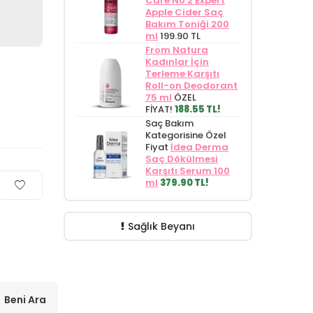
Care No 2 Expert
Apple Cider Saç
Bakım Toniği 200
ml
199.90 TL
From Natura
Kadınlar İçin
Terleme Karşıtı
Roll-on Deodorant
75 ml
ÖZEL
FİYAT!
188.55 TL!
Saç Bakım
Kategorisine Özel
Fiyat
İdea Derma
Saç Dökülmesi
Karşıtı Serum 100
ml
379.90 TL!
Sağlık Beyanı
Beni Ara