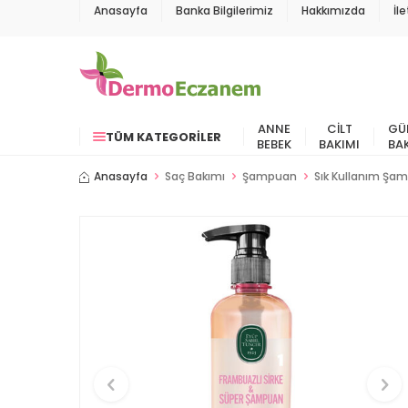
Anasayfa
Banka Bilgilerimiz
Hakkımızda
İl
ANNE
CILT
GÜ
TÜM KATEGORILER
BEBEK
BAKIMI
BA
Anasayfa
Saç Bakımı
Şampuan
Sık Kullanım Şa