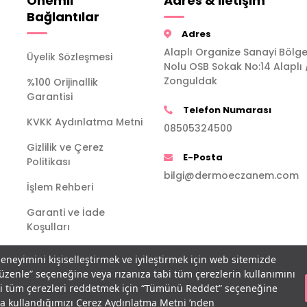
Önemli
Adres & İletişim
Bağlantılar
Adres
Alaplı Organize Sanayi Bölge
Üyelik Sözleşmesi
Nolu OSB Sokak No:14 Alaplı 
Zonguldak
%100 Orijinallik
Garantisi
Telefon Numarası
KVKK Aydınlatma Metni
08505324500
Gizlilik ve Çerez
E-Posta
Politikası
bilgi@dermoeczanem.com
İşlem Rehberi
Garanti ve İade
Koşulları
deneyimini kişiselleştirmek ve iyileştirmek için web sitemizde
Düzenle” seçeneğine veya rızanıza tabi tüm çerezlerin kullanımını
bi tüm çerezleri reddetmek için “Tümünü Reddet” seçeneğine
açla kullandığımızı Çerez Aydınlatma Metni ’nden