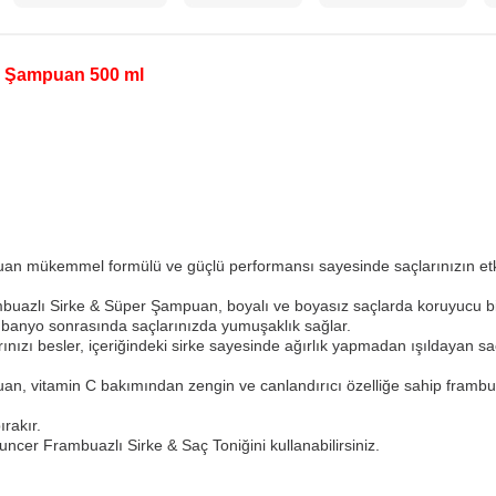
r Şampuan 500 ml
n mükemmel formülü ve güçlü performansı sayesinde saçlarınızın etkil
ambuazlı Sirke & Süper Şampuan, boyalı ve boyasız saçlarda koruyucu bi
ve banyo sonrasında saçlarınızda yumuşaklık sağlar.
rınızı besler, içeriğindeki sirke sayesinde ağırlık yapmadan ışıldayan s
, vitamin C bakımından zengin ve canlandırıcı özelliğe sahip frambuaz
ırakır.
cer Frambuazlı Sirke & Saç Toniğini kullanabilirsiniz.