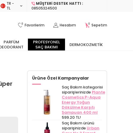
TR −
MÜŞTERI DESTEK HATTI :
TL
08505324500
0
0
Favorilerim
Hesabım
Sepetim
PARFÜM
PROFESYONEL
DERMOKOZMETIK
DEODORANT
SAÇ BAKIMI
Ürüne Özel Kampanyalar
Süper
Saç Bakım kategorisi
siparişlerinizde
Plante
Cosmetics P-Aqua
Energy Yoğun
Dökülme Karşıtı
Şampuan 400 ml
599.20 TL!
Saç Bakım ürünü
siparişinizde
Urban