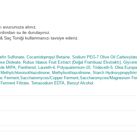
ı avucunuza alınız.
dından su ile durulayınız.
 Saç Toniği kullanmanızı tavsiye ederiz.
fin Sulfonate, Cocamidopropyl Betaine, Sodium PEG-7 Olive Oil Carboxylate
se Dioleate, Rubus Idaeus Fruit Extract (Doğal Frambuaz Ekstraktı), Glycer
e MIPA, Panthenol, Laureth-4, Polyquaternium-10, Trideceth-5, Olea Europaea
 Methylchloroisothiazolinone, Methylisothiazolinone, Starch Hydroxypropyltr
Zinc Ferment,Saccharomyces/Copper Ferment,Saccharomyces/Magnesium Fe
erment Filtrate, Tetrasodium EDTA, Benzyl Alcohol.