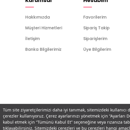
Kurumsal
Hesabım
Hakkımızda
Favorilerim
Müşteri Hizmetleri
Sipariş Takip
İletişim
Siparişlerim
Banka Bilgilerimiz
Üye Bilgilerim
Tüm site ziyaretçilerimizi daha iyi tanımak, sitemizdeki kullanıcı 
çerezler kullanıyoruz. Çerez ayarlarınızı yönetmek için “Ayarları 
kabul etmek için “Tümünü Kabul Et” seçeneğine veya rızanıza ta
tıklayabilirsiniz. Sitemizdeki çerezleri ve bu çerezleri hangi am