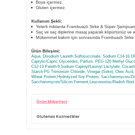
Boya içermez.
Gluten içermez.
Kullanım Şekli:
Yeterli miktarda Frambuazlı Sirke & Süper Şampuan
Saç ve saç diplerine masaj yaparak köpürtünüz ve ar
Mükemmel bakım için sonrasında Frambuazlı Sirke &
Ürün Bileşimi:
Aqua, Disodium Laureth Sulfosuccinate, Sodium C14-16 Ole
Caprylic/Capric Glycerides, Parfum, PEG-120 Methyl Gluco
C12-13 Pareth-9,Sodium Caproyl/Lauroyl Lactylate, Cocamid
Starch PG Trimonium Chloride, Vinegar (Sirke), Oleic Acid,
Wheat Protein,Hydrolyzed Soy Protein, Saccharomyces/
Saccharomyces/Silicon Ferment,Leuconostoc/Radish Root F
Ürün Etiketleri
Glutensiz Kozmetikler