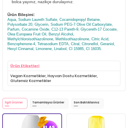
bolca yayınız, nazikçe durulayınız.
Ürün Bileşimi:
Aqua, Sodium Laureth Sulfate, Cocamidopropyl Betaine,
Polysorbate 20, Glycerin, Sodium PEG-7 Olive Oil Carboxylate,
Parfum, Cocamine Oxide, C12-13 Pareth-9, Glycereth-17 Cocoate,
Olea Europaea Fruit Oil, Benzyl Alcohol,
Methylchloroisothiazolinone, Methlisothiazolinone, Citric Acid,
Benzophenone-4, Tetrasodium EDTA, Citral, Citronellol, Geraniol,
Hexyl Cinnamal, Limonene, Linalool, CI 15985, CI 16035.
Ürün Etiketleri
Vegan Kozmetikler
,
Hayvan Dostu Kozmetikler
,
Glutensiz Kozmetikler
İlgili Ürünler
Tamamlayıcı Ürünler
Son Baktıklarınız