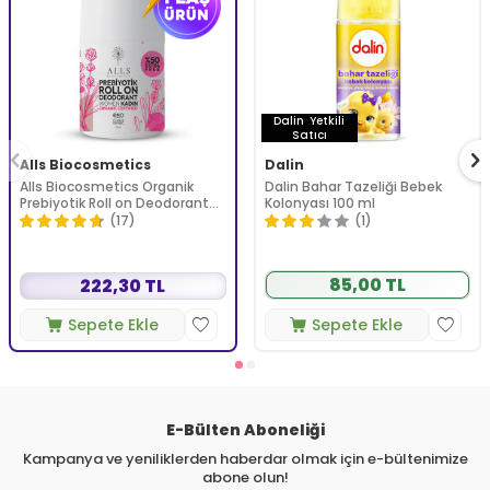
Dalin
Yetkili
Satıcı
Alls Biocosmetics
Dalin
Alls Biocosmetics Organik
Dalin Bahar Tazeliği Bebek
Prebiyotik Roll on Deodorant
Kolonyası 100 ml
75 ml - Kadınlar İçin
(17)
(1)
85,00 TL
222,30 TL
Sepete Ekle
Sepete Ekle
E-Bülten Aboneliği
Kampanya ve yeniliklerden haberdar olmak için e-bültenimize
abone olun!