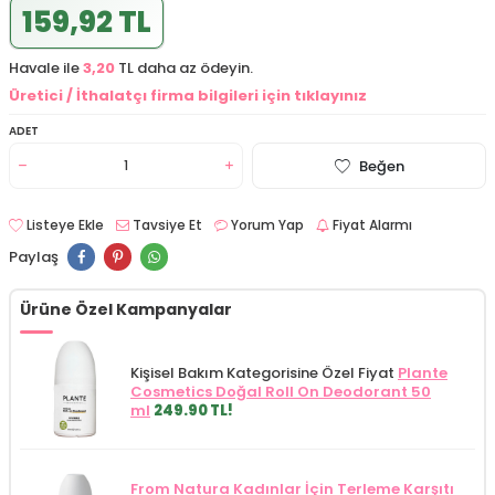
159,92 TL
Havale ile
3,20
TL daha az ödeyin.
Üretici / İthalatçı firma bilgileri için tıklayınız
ADET
Beğen
Listeye Ekle
Tavsiye Et
Yorum Yap
Fiyat Alarmı
Paylaş
Ürüne Özel Kampanyalar
Kişisel Bakım Kategorisine Özel Fiyat
Plante
Cosmetics Doğal Roll On Deodorant 50
ml
249.90 TL!
From Natura Kadınlar İçin Terleme Karşıtı