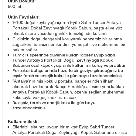
Ürün Boyutu:
500 ml
Ürün Faydaları:
%100 doğal zeytinyağı içeren Eyüp Sabri Tuncer Antalya
Portakalı Doğal Zeytinyağlı Köpük Sabun, başta el ve yüz
olmak üzere vücudun günlük temizliğinde kullanılır.
Cildinizin doğal dengesini koruyarak benzersiz bir arınma
sağlarken, teninizi nemlendirir, yumuşatır ve mükemmel bir
bakım sağlar.
Tüm cilt tiplerinde güvenle kullanılabilen Eyüp Sabri
Tuncer Antalya Portakalı Doğal Zeytinyağlı Köpük
Sabunun özel köpük yapısı ile kullanımı kolay ve pratiktir.
Portakal bahçelerinde huzurlu bir geziye çıkacağınız bu
eşsiz ferah ve enerjik koku ile gün boyu tazeleneceksiniz.
"Antalya'nın mis kokulu portakal bahçelerinden ilham
alınarak hazırlanarak Bahçe Ferahlığı ailesine yeni katılan
Antalya Portakalı Köpük Sabun, özenle seçilen mükemmel
kokusuyla vazgeçilmeziniz olacak.
Bu eşsiz, ferah ve enerjik koku ile gün boyu
tazeleneceksiniz.
Kullanım Şekli:
Ellerinizi ıslatınız, uygun bir miktar Eyüp Sabri Tuncer
Antalya Portakalı Doğal Zeytinyağlı Köpük Sabununu elinize