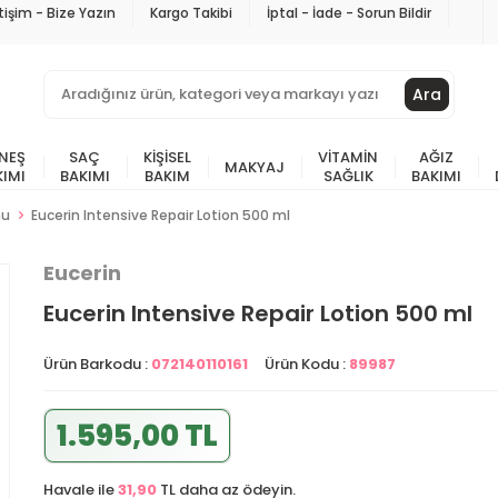
etişim - Bize Yazın
Kargo Takibi
İptal - İade - Sorun Bildir
Ara
NEŞ
SAÇ
KIŞISEL
VITAMIN
AĞIZ
MAKYAJ
KIMI
BAKIMI
BAKIM
SAĞLIK
BAKIMI
nu
Eucerin Intensive Repair Lotion 500 ml
Eucerin
Eucerin Intensive Repair Lotion 500 ml
Ürün Barkodu :
072140110161
Ürün Kodu :
89987
1.595,00 TL
Havale ile
31,90
TL daha az ödeyin.