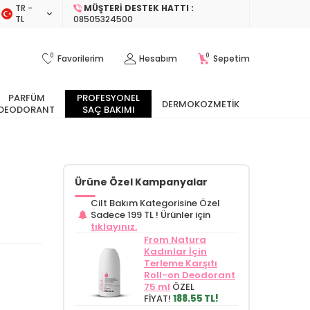
TR −
MÜŞTERI DESTEK HATTI :
TL
08505324500
0
0
Favorilerim
Hesabım
Sepetim
PARFÜM
PROFESYONEL
DERMOKOZMETIK
DEODORANT
SAÇ BAKIMI
Ürüne Özel Kampanyalar
Cilt Bakım Kategorisine Özel
Sadece 199 TL !
Ürünler için
tıklayınız.
From Natura
Kadınlar İçin
Terleme Karşıtı
Roll-on Deodorant
75 ml
ÖZEL
FİYAT!
188.55 TL!