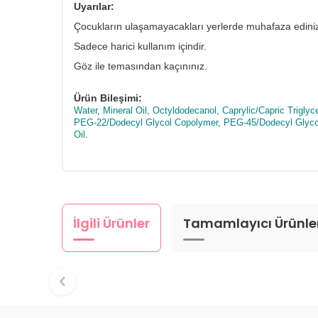
Uyarılar:
Çocukların ulaşamayacakları yerlerde muhafaza edini
Sadece harici kullanım içindir.
Göz ile temasından kaçınınız.
Ürün Bileşimi:
Water, Mineral Oil, Octyldodecanol, Caprylic/Capric Trigly
PEG-22/Dodecyl Glycol Copolymer, PEG-45/Dodecyl Glycol 
Oil.
İlgili Ürünler
Tamamlayıcı Ürünle