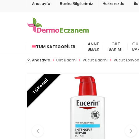
Anasayfa
Banka Bilgilerimiz
Hakkımızda
İl
ANNE
CILT
GÜ
TÜM KATEGORILER
BEBEK
BAKIMI
BA
Anasayfa
Cilt Bakımı
Vücut Bakımı
Vücut Losyo
Tükendi