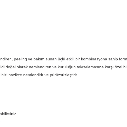
endiren, peeling ve bakım sunan üçlü etkili bir kombinasyona sahip for
 cildi doğal olarak nemlendiren ve kuruluğun tekrarlamasına karşı özel b
inizi nazikçe nemlendirir ve pürüzsüzleştirir.
ilirsiniz.
z.