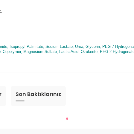
z.
ceride, Isopropyl Palmitate, Sodium Lactate, Urea, Glycerin, PEG-7 Hydrogen
Copolymer, Magnesium Sulfate, Lactic Acid, Ozokerite, PEG-2 Hydrogenated 
r
Son Baktıklarınız