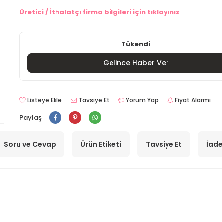
Üretici / İthalatçı firma bilgileri için tıklayınız
Tükendi
Gelince Haber Ver
Listeye Ekle
Tavsiye Et
Yorum Yap
Fiyat Alarmı
Paylaş
Soru ve Cevap
Ürün Etiketi
Tavsiye Et
İade