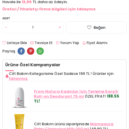
Havale ile
13,99
TL daha az ödeyin.
Üretici / İthalatçı firma bilgileri için tıklayınız
ADET
Beğen
Listeye Ekle
Tavsiye Et
Yorum Yap
Fiyat Alarmı
Paylaş
Ürüne Özel Kampanyalar
Cilt Bakım Kategorisine Özel Sadece 199 TL !
Ürünler için
tıklayınız.
From Natura Kadınlar İçin Terleme Karşıtı
Roll-on Deodorant 75 ml
ÖZEL FİYAT!
188.55
TL!
Cilt Bakım ürünü siparişinizde
Mamaaura
Baby Cleansing Milk 200 ml
149.90 TL!