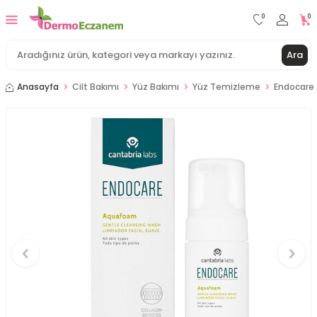
0
0
Ara
Anasayfa
Cilt Bakımı
Yüz Bakımı
Yüz Temizleme
Endocare 