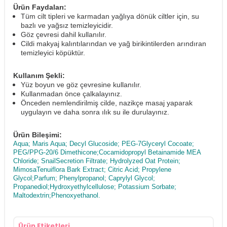
Ürün Faydaları:
Tüm cilt tipleri ve karmadan yağlıya dönük ciltler için, su
bazlı ve yağsız temizleyicidir.
Göz çevresi dahil kullanılır.
Cildi makyaj kalıntılarından ve yağ birikintilerden arındıran
temizleyici köpüktür.
Kullanım Şekli:
Yüz boyun ve göz çevresine kullanılır.
Kullanmadan önce çalkalayınız.
Önceden nemlendirilmiş cilde, nazikçe masaj yaparak
uygulayın ve daha sonra ılık su ile durulayınız.
Ürün Bileşimi:
Aqua; Maris Aqua; Decyl Glucoside; PEG-7Glyceryl Cocoate;
PEG/PPG-20/6 Dimethicone;Cocamidopropyl Betainamide MEA
Chloride; SnailSecretion Filtrate; Hydrolyzed Oat Protein;
MimosaTenuiflora Bark Extract; Citric Acid; Propylene
Glycol;Parfum; Phenylpropanol; Caprylyl Glycol;
Propanediol;Hydroxyethylcellulose; Potassium Sorbate;
Maltodextrin;Phenoxyethanol.
Ürün Etiketleri