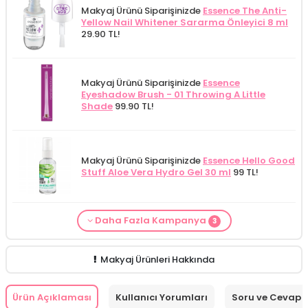
Makyaj Ürünü Siparişinizde
Essence The Anti-
Yellow Nail Whitener Sararma Önleyici 8 ml
29.90 TL!
Makyaj Ürünü Siparişinizde
Essence
Eyeshadow Brush - 01 Throwing A Little
Shade
99.90 TL!
Makyaj Ürünü Siparişinizde
Essence Hello Good
Stuff Aloe Vera Hydro Gel 30 ml
99 TL!
Daha Fazla Kampanya
3
From Natura Kadınlar İçin Terleme Karşıtı
Makyaj Kategorisine Özel Fiyat
İdea Derma
Makyaj Ürünü Siparişinizde
İnnova Wash Gel
Roll-on Deodorant 75 ml
ÖZEL FİYAT!
188.55
Glikolik Asit Yüz Yıkama Köpüğü 200
Purifying and Moisturizing Gel Cleanser 150
TL!
ml
279.50 TL!
ml
149.90 TL!
Makyaj Ürünleri Hakkında
Ürün Açıklaması
Kullanıcı Yorumları
Soru ve Cevap