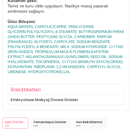
Kullanım Şekli:
Temiz ve kuru cilde uygulayın. Nazikçe masaj yaparak
emilmesini sağlayın.
Ürün Bileşimi:
AQUA (WATER). CAPRYLIC/CAPRIC TRIGLYCERIDE.
GLYCERIN.POLYGLYCERYL-6 STEARATE. BUTYROSPERMUM PARKII
(SHEA) BUTTER. PENTYLENE GLYCOL. CARBOMER. PARFUM
(FRAGRANCE). GLYCERYL CAPRYLATE. SODIUM BENZOATE.
POLYGLYCERYL-6 BEHENATE. MICA. SODIUM HYDROXIDE. CI 77491
(IRON OXIDES). TROPAEOLUM MAJUS FLOWER/LEAF/STEM
EXTRACT. HELIANTHUSANNUUS (SUNFLOWER) SEED OIL. SODIUM
HYALURONATE. TOCOPHEROL. CI 77163 (BISMUTH OXYCHLORIDE).
ASTAXANTHIN. RIBOFLAVIN. 1,2-HEXANEDIOL. CAPRYLYL GLYCOL.
LIMONENE. HYDROXYCITRONELLAL.
Ürün Etiketleri
Embryolisse Makyaj Öncesi Ürünler
İlgili Ürünler
Tamamlayıcı Ürünler
Son Baktıklarınız