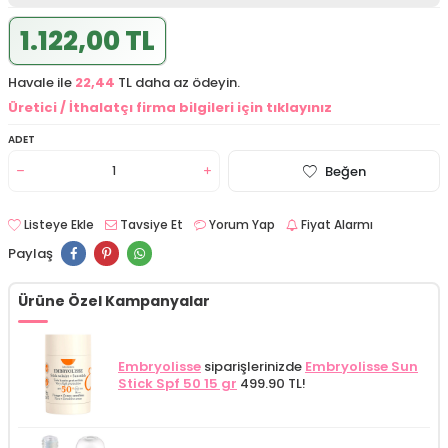
1.122,00 TL
Havale ile
22,44
TL daha az ödeyin.
Üretici / İthalatçı firma bilgileri için tıklayınız
ADET
Beğen
Listeye Ekle
Tavsiye Et
Yorum Yap
Fiyat Alarmı
Paylaş
Ürüne Özel Kampanyalar
Embryolisse
siparişlerinizde
Embryolisse Sun
Stick Spf 50 15 gr
499.90 TL!