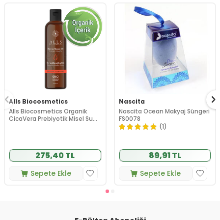
Alls Biocosmetics
Nascita
Alls Biocosmetics Organik
Nascita Ocean Makyaj Süngeri
CicaVera Prebiyotik Misel Su
FS0078
200 ml
(1)
275,40 TL
89,91 TL
Sepete Ekle
Sepete Ekle