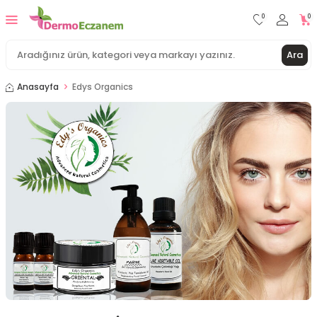
0
0
Ara
Anasayfa
Edys Organics