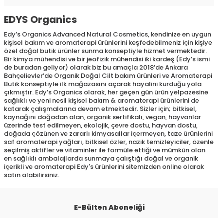
EDYS Organics
Edy’s Organics Advanced Natural Cosmetics, kendinize en uygun
kişisel bakım ve aromaterapi ürünlerini keşfedebilmeniz için kişiye
özel doğal butik ürünler sunma konseptiyle hizmet vermektedir.
Bir kimya mühendisi ve bir jeofizik mühendisi iki kardeş (Edy’s ismi
de buradan geliyor) olarak biz bu amaçla 2018’de Ankara
Bahçelievler’de Organik Doğal Cilt bakım ürünleri ve Aromaterapi
Butik konseptiyle ilk mağazasını açarak hayalini kurduğu yola
çıkmıştır. Edy’s Organics olarak, her geçen gün ürün yelpazesine
sağlıklı ve yeni nesil kişisel bakım & aromaterapi ürünlerini de
katarak çalışmalarına devam etmektedir. Sizler için; bitkisel,
kaynağını doğadan alan, organik sertifikalı, vegan, hayvanlar
üzerinde test edilmeyen, ekolojik, çevre dostu, hayvan dostu,
doğada çözünen ve zararlı kimyasallar içermeyen, taze ürünlerini
saf aromaterapi yağları, bitkisel özler, nazik temizleyiciler, özenle
seçilmiş aktifler ve vitaminler ile formüle ettiği ve mümkün olan
en sağlıklı ambalajlarda sunmaya çalıştığı doğal ve organik
içerikli ve aromaterapi Edy's ürünlerini sitemizden online olarak
satın alabilirsiniz.
E-Bülten Aboneliği