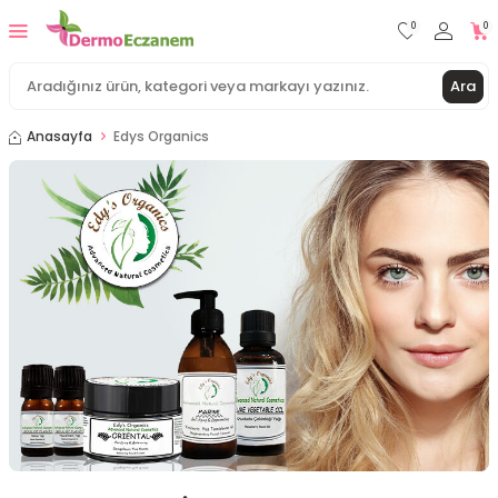
0
0
Ara
Anasayfa
Edys Organics