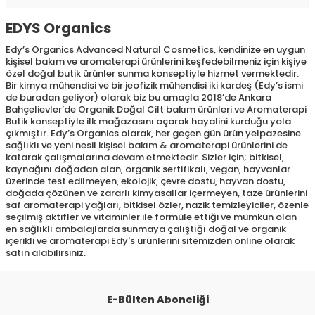
EDYS Organics
Edy’s Organics Advanced Natural Cosmetics, kendinize en uygun
kişisel bakım ve aromaterapi ürünlerini keşfedebilmeniz için kişiye
özel doğal butik ürünler sunma konseptiyle hizmet vermektedir.
Bir kimya mühendisi ve bir jeofizik mühendisi iki kardeş (Edy’s ismi
de buradan geliyor) olarak biz bu amaçla 2018’de Ankara
Bahçelievler’de Organik Doğal Cilt bakım ürünleri ve Aromaterapi
Butik konseptiyle ilk mağazasını açarak hayalini kurduğu yola
çıkmıştır. Edy’s Organics olarak, her geçen gün ürün yelpazesine
sağlıklı ve yeni nesil kişisel bakım & aromaterapi ürünlerini de
katarak çalışmalarına devam etmektedir. Sizler için; bitkisel,
kaynağını doğadan alan, organik sertifikalı, vegan, hayvanlar
üzerinde test edilmeyen, ekolojik, çevre dostu, hayvan dostu,
doğada çözünen ve zararlı kimyasallar içermeyen, taze ürünlerini
saf aromaterapi yağları, bitkisel özler, nazik temizleyiciler, özenle
seçilmiş aktifler ve vitaminler ile formüle ettiği ve mümkün olan
en sağlıklı ambalajlarda sunmaya çalıştığı doğal ve organik
içerikli ve aromaterapi Edy's ürünlerini sitemizden online olarak
satın alabilirsiniz.
E-Bülten Aboneliği