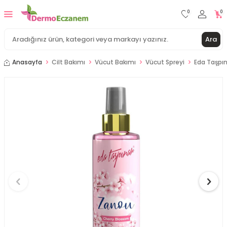
0
0
Ara
Anasayfa
Cilt Bakımı
Vücut Bakımı
Vücut Spreyi
Eda Taşpı