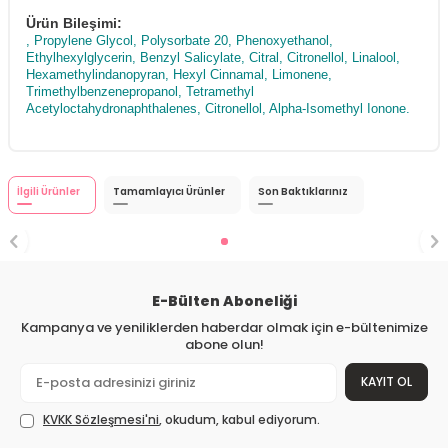
Ürün Bileşimi:
, Propylene Glycol, Polysorbate 20, Phenoxyethanol,
Ethylhexylglycerin, Benzyl Salicylate, Citral, Citronellol, Linalool,
Hexamethylindanopyran, Hexyl Cinnamal, Limonene,
Trimethylbenzenepropanol, Tetramethyl
Acetyloctahydronaphthalenes, Citronellol, Alpha-Isomethyl Ionone.
İlgili Ürünler
Tamamlayıcı Ürünler
Son Baktıklarınız
E-Bülten Aboneliği
Kampanya ve yeniliklerden haberdar olmak için e-bültenimize
abone olun!
KAYIT OL
KVKK Sözleşmesi'ni
, okudum, kabul ediyorum.