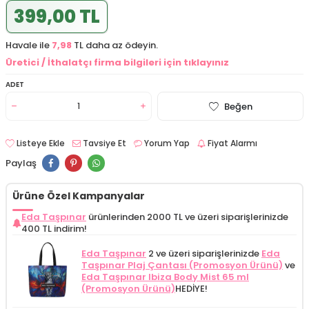
399,00 TL
Havale ile
7,98
TL daha az ödeyin.
Üretici / İthalatçı firma bilgileri için tıklayınız
ADET
Beğen
Listeye Ekle
Tavsiye Et
Yorum Yap
Fiyat Alarmı
Paylaş
Ürüne Özel Kampanyalar
Eda Taşpınar
ürünlerinden 2000 TL ve üzeri siparişlerinizde
400 TL indirim!
Eda Taşpınar
2 ve üzeri siparişlerinizde
Eda
Taşpınar Plaj Çantası (Promosyon Ürünü)
ve
Eda Taşpınar Ibiza Body Mist 65 ml
(Promosyon Ürünü)
HEDİYE!