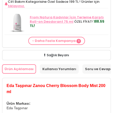
Cilt Bakım Kategorisine Özel Sadece 199 TL !
Ürünler için
tıklayınız.
From Natura Kadınlar İçin Terleme Karşıtı
Roll-on Deodorant 75 ml
ÖZEL FİYAT!
188.55
TL!
Daha Fazla Kampanya
1
Cilt Bakım ürünü siparişinizde
Mamaaura
Baby Cleansing Milk 200 ml
149.90 TL!
Sağlık Beyanı
Ürün Açıklaması
Kullanıcı Yorumları
Soru ve Cevap
Eda Taşpınar Zanou Cherry Blossom Body Mist 200
ml
Ürün Markası:
Eda Taşpınar