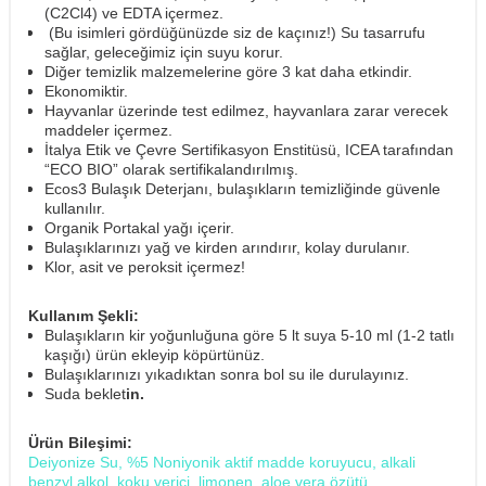
(C2Cl4) ve EDTA içermez.
(Bu isimleri gördüğünüzde siz de kaçınız!) Su tasarrufu
sağlar, geleceğimiz için suyu korur.
Diğer temizlik malzemelerine göre 3 kat daha etkindir.
Ekonomiktir.
Hayvanlar üzerinde test edilmez, hayvanlara zarar verecek
maddeler içermez.
İtalya Etik ve Çevre Sertifikasyon Enstitüsü, ICEA tarafından
“ECO BIO” olarak sertifikalandırılmış.
Ecos3 Bulaşık Deterjanı, bulaşıkların temizliğinde güvenle
kullanılır.
Organik Portakal yağı içerir.
Bulaşıklarınızı yağ ve kirden arındırır, kolay durulanır.
Klor, asit ve peroksit içermez!
Kullanım Şekli:
Bulaşıkların kir yoğunluğuna göre 5 lt suya 5-10 ml (1-2 tatlı
kaşığı) ürün ekleyip köpürtünüz.
Bulaşıklarınızı yıkadıktan sonra bol su ile durulayınız.
Suda beklet
in.
Ürün Bileşimi:
Deiyonize Su, %5 Noniyonik aktif madde koruyucu, alkali
benzyl alkol, koku verici, limonen, aloe vera özütü.