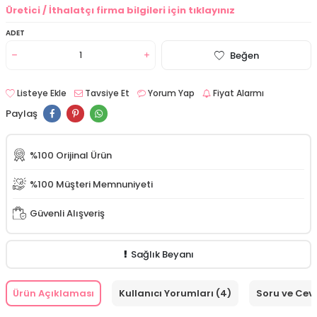
Üretici / İthalatçı firma bilgileri için tıklayınız
ADET
Beğen
Listeye Ekle
Tavsiye Et
Yorum Yap
Fiyat Alarmı
Paylaş
%100 Orijinal Ürün
%100 Müşteri Memnuniyeti
Güvenli Alışveriş
Sağlık Beyanı
Ürün Açıklaması
Kullanıcı Yorumları (4)
Soru ve Cev