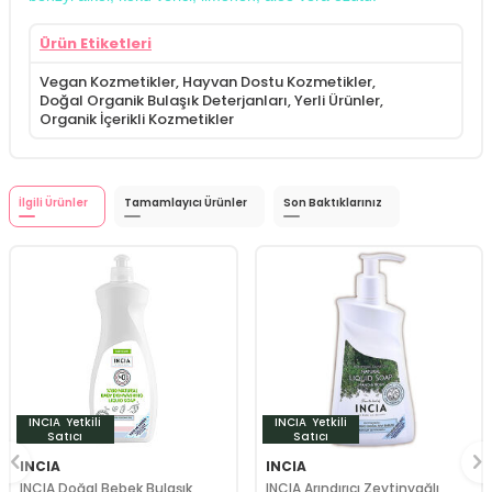
Ürün Etiketleri
Vegan Kozmetikler
,
Hayvan Dostu Kozmetikler
,
Doğal Organik Bulaşık Deterjanları
,
Yerli Ürünler
,
Organik İçerikli Kozmetikler
İlgili Ürünler
Tamamlayıcı Ürünler
Son Baktıklarınız
INCIA
Yetkili
INCIA
Yetkili
Satıcı
Satıcı
INCIA
INCIA
INCIA Doğal Bebek Bulaşık
INCIA Arındırıcı Zeytinyağlı