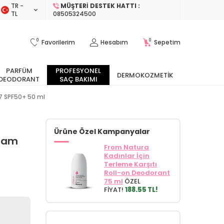
TR −
MÜŞTERI DESTEK HATTI :
TL
08505324500
0
0
Favorilerim
Hesabım
Sepetim
PARFÜM
PROFESYONEL
DERMOKOZMETIK
DEODORANT
SAÇ BAKIMI
7 SPF50+ 50 ml
Ürüne Özel Kampanyalar
ream
From Natura
Kadınlar İçin
Terleme Karşıtı
Roll-on Deodorant
75 ml
ÖZEL
FİYAT!
188.55 TL!