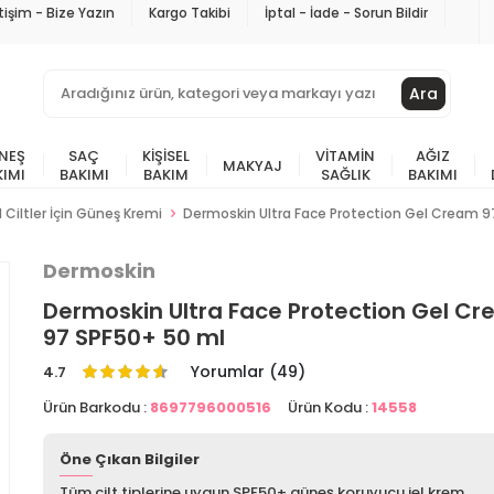
etişim - Bize Yazın
Kargo Takibi
İptal - İade - Sorun Bildir
Ara
NEŞ
SAÇ
KIŞISEL
VITAMIN
AĞIZ
MAKYAJ
KIMI
BAKIMI
BAKIM
SAĞLIK
BAKIMI
 Ciltler İçin Güneş Kremi
Dermoskin Ultra Face Protection Gel Cream 9
Dermoskin
Dermoskin Ultra Face Protection Gel C
97 SPF50+ 50 ml
Yorumlar (49)
4.7
Ürün Barkodu :
8697796000516
Ürün Kodu :
14558
Öne Çıkan Bilgiler
Tüm cilt tiplerine uygun SPF50+ güneş koruyucu jel krem