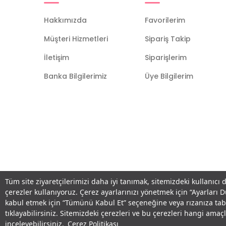
Hakkımızda
Favorilerim
Müşteri Hizmetleri
Sipariş Takip
İletişim
Siparişlerim
Banka Bilgilerimiz
Üye Bilgilerim
Tüm site ziyaretçilerimizi daha iyi tanımak, sitemizdeki kullanıcı 
çerezler kullanıyoruz. Çerez ayarlarınızı yönetmek için “Ayarları 
kabul etmek için “Tümünü Kabul Et” seçeneğine veya rızanıza ta
tıklayabilirsiniz. Sitemizdeki çerezleri ve bu çerezleri hangi am
inceleyebilirsiniz.
Çerez Politikası