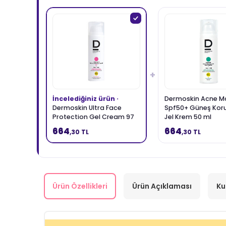
+
İncelediğiniz ürün ·
Dermoskin Acne M
Dermoskin Ultra Face
Spf50+ Güneş Kor
Protection Gel Cream 97
Jel Krem 50 ml
SPF50+ 50 ml
664
664
,30 TL
,30 TL
Ürün Özellikleri
Ürün Açıklaması
Ku