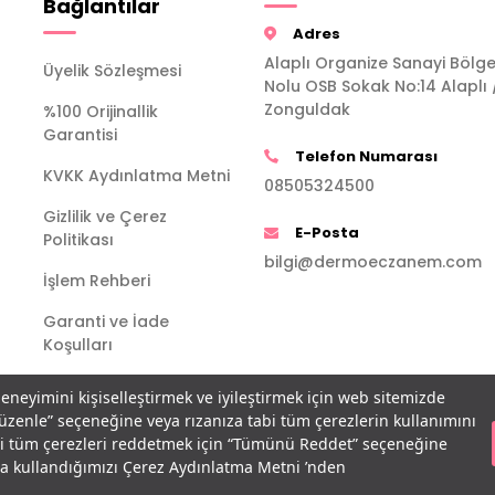
Bağlantılar
Adres
Alaplı Organize Sanayi Bölge
Üyelik Sözleşmesi
Nolu OSB Sokak No:14 Alaplı 
Zonguldak
%100 Orijinallik
Garantisi
Telefon Numarası
KVKK Aydınlatma Metni
08505324500
Gizlilik ve Çerez
E-Posta
Politikası
bilgi@dermoeczanem.com
İşlem Rehberi
Garanti ve İade
Koşulları
deneyimini kişiselleştirmek ve iyileştirmek için web sitemizde
Düzenle” seçeneğine veya rızanıza tabi tüm çerezlerin kullanımını
bi tüm çerezleri reddetmek için “Tümünü Reddet” seçeneğine
açla kullandığımızı Çerez Aydınlatma Metni ’nden
T
-Soft
E-Ticaret
Sistemleriyle Hazırlanmıştır.