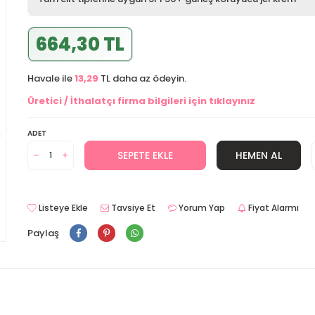
664,30 TL
Havale ile
13,29
TL daha az ödeyin.
Üretici / İthalatçı firma bilgileri için tıklayınız
ADET
SEPETE EKLE
HEMEN AL
Listeye Ekle
Tavsiye Et
Yorum Yap
Fiyat Alarmı
Paylaş