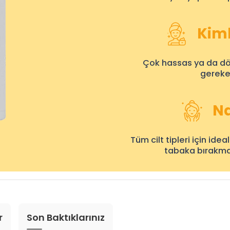
Kiml
Çok hassas ya da d
gereken
Na
Tüm cilt tipleri için ideal
tabaka bırakmaz,
r
Son Baktıklarınız