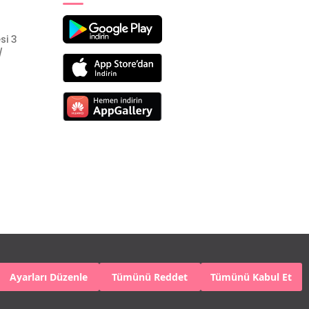
si 3
/
Ayarları Düzenle
Tümünü Reddet
Tümünü Kabul Et