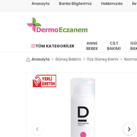
Anasayfa
Banka Bilgilerimiz
Hakkımızda
İl
ANNE
CILT
GÜ
TÜM KATEGORILER
BEBEK
BAKIMI
BA
Anasayfa
Güneş Bakımı
Yüz Güneş Kremi
Normal