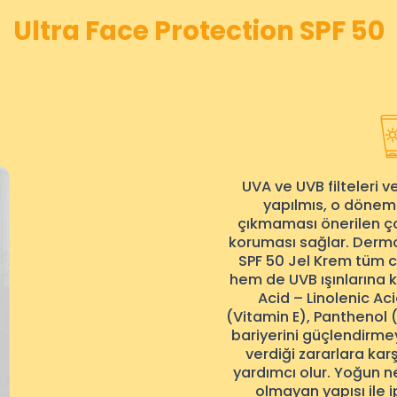
Ultra Face Protection SPF 50
UVA ve UVB filteleri v
yapılmıs, o dönem
çıkmaması önerilen ço
koruması sağlar. Dermo
SPF 50 Jel Krem tüm ci
hem de UVB ışınlarına k
Acid – Linolenic Ac
(Vitamin E), Panthenol (
bariyerini güçlendirmey
verdiği zararlara ka
yardımcı olur. Yoğun n
olmayan yapısı ile ip