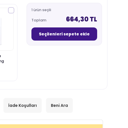
1 ürün seçili
664,30 TL
Toplam
Seçilenleri sepete ekle
a
ng
İade Koşulları
Beni Ara