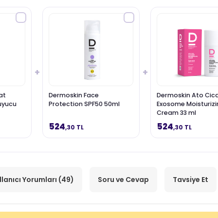
+
+
at
Dermoskin Face
Dermoskin Ato Cic
uyucu
Protection SPF50 50ml
Exosome Moisturizi
Cream 33 ml
524
524
,30 TL
,30 TL
llanıcı Yorumları (49)
Soru ve Cevap
Tavsiye Et