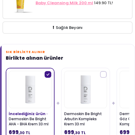
Baby Cleansing Milk 200 ml
149.90 TL!
Sağlık Beyanı
SIK BIRLIKTE ALINIR
Birlikte alınan ürünler
+
+
İncelediğiniz ürün ·
Dermoskin Be Bright
Dermosk
Dermoskin Be Bright
Arbutin Kompleks
Göz Çev
AHA - BHA Krem 33 ml
Krem 33 ml
Komplek
699
699
699
,30 TL
,30 TL
,3