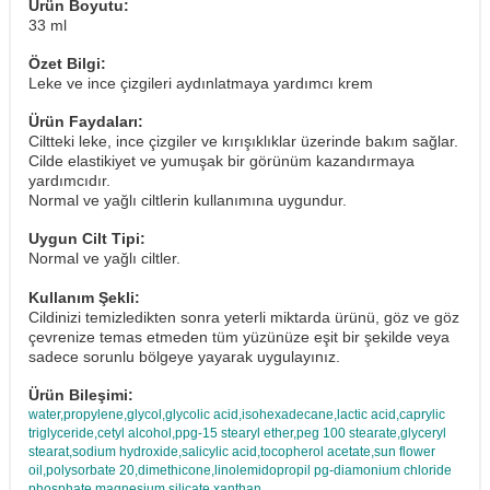
Ürün Boyutu:
33 ml
Özet Bilgi:
Leke ve ince çizgileri aydınlatmaya yardımcı krem
Ürün Faydaları:
Ciltteki leke, ince çizgiler ve kırışıklıklar üzerinde bakım sağlar.
Cilde elastikiyet ve yumuşak bir görünüm kazandırmaya
yardımcıdır.
Normal ve yağlı ciltlerin kullanımına uygundur.
Uygun Cilt Tipi:
Normal ve yağlı ciltler.
Kullanım Şekli:
Cildinizi temizledikten sonra yeterli miktarda ürünü, göz ve göz
çevrenize temas etmeden tüm yüzünüze eşit bir şekilde veya
sadece sorunlu bölgeye yayarak uygulayınız.
Ürün Bileşimi:
water,propylene,glycol,glycolic acid,isohexadecane,lactic acid,caprylic
triglyceride,cetyl alcohol,ppg-15 stearyl ether,peg 100 stearate,glyceryl
stearat,sodium hydroxide,salicylic acid,tocopherol acetate,sun flower
oil,polysorbate 20,dimethicone,linolemidopropil pg-diamonium chloride
phosphate,magnesium silicate,xanthan