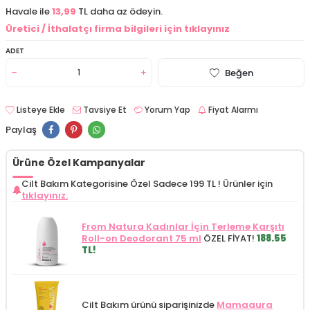
Havale ile
13,99
TL daha az ödeyin.
Üretici / İthalatçı firma bilgileri için tıklayınız
ADET
Beğen
Listeye Ekle
Tavsiye Et
Yorum Yap
Fiyat Alarmı
Paylaş
Ürüne Özel Kampanyalar
Cilt Bakım Kategorisine Özel Sadece 199 TL !
Ürünler için
tıklayınız.
From Natura Kadınlar İçin Terleme Karşıtı
Roll-on Deodorant 75 ml
ÖZEL FİYAT!
188.55
TL!
Cilt Bakım ürünü siparişinizde
Mamaaura