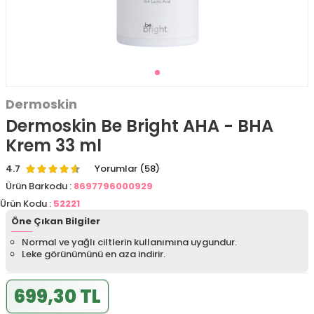
Dermoskin
Dermoskin Be Bright AHA - BHA
Krem 33 ml
4.7
Yorumlar (58)
Ürün Barkodu :
8697796000929
Ürün Kodu :
52221
Öne Çıkan Bilgiler
Normal ve yağlı ciltlerin kullanımına uygundur.
Leke görünümünü en aza indirir.
699,30 TL