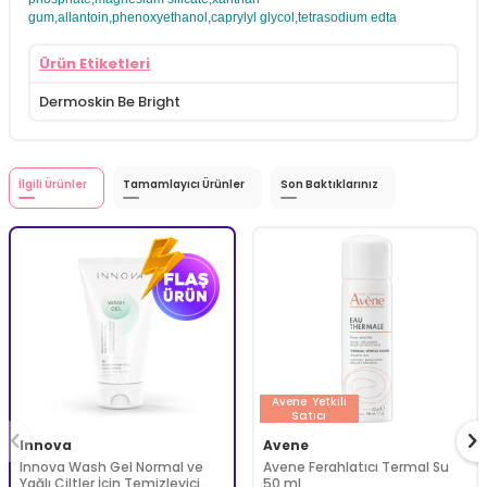
gum,allantoin,phenoxyethanol,caprylyl glycol,tetrasodium edta
Ürün Etiketleri
Dermoskin Be Bright
İlgili Ürünler
Tamamlayıcı Ürünler
Son Baktıklarınız
Avene
Yetkili
Satıcı
Innova
Avene
Innova Wash Gel Normal ve
Avene Ferahlatıcı Termal Su
Yağlı Ciltler İçin Temizleyici
50 ml