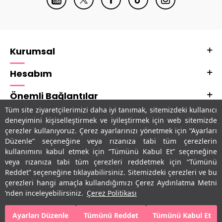
Kurumsal
Hesabım
Önemli Bağlantılar
Tüm site ziyaretçilerimizi daha iyi tanımak, sitemizdeki kullanıcı
Adres & İletişim
deneyimini kişiselleştirmek ve iyileştirmek için web sitemizde
çerezler kullanıyoruz. Çerez ayarlarınızı yönetmek için “Ayarları
Uygulamalarımız
Düzenle” seçeneğine veya rızanıza tabi tüm çerezlerin
kullanımını kabul etmek için “Tümünü Kabul Et” seçeneğine
veya rızanıza tabi tüm çerezleri reddetmek için “Tümünü
Reddet” seçeneğine tıklayabilirsiniz. Sitemizdeki çerezleri ve bu
çerezleri hangi amaçla kullandığımızı Çerez Aydınlatma Metni
’nden inceleyebilirsiniz.
Çerez Politikası
Ayarları Düzenle
Tümünü Reddet
Tümünü Kabul Et
SEPETE EKLE
HEMEN AL