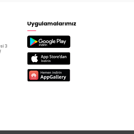
Uygulamalarımız
si 3
/