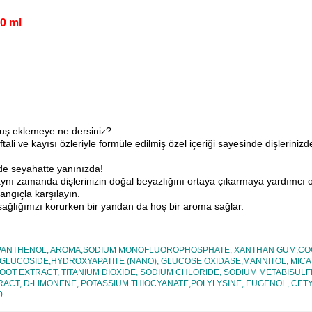
0 ml
unuş eklemeye ne dersiniz?
i ve kayısı özleriyle formüle edilmiş özel içeriği sayesinde dişlerinizde
de seyahatte yanınızda!
ı zamanda dişlerinizin doğal beyazlığını ortaya çıkarmaya yardımcı olan
ngıçla karşılayın.
 sağlığınızı korurken bir yandan da hoş bir aroma sağlar.
OL, PANTHENOL, AROMA,SODIUM MONOFLUOROPHOSPHATE, XANTHAN GUM,CO
LUCOSIDE,HYDROXYAPATITE (NANO), GLUCOSE OXIDASE,MANNITOL, MICA,
OT EXTRACT, TITANIUM DIOXIDE, SODIUM CHLORIDE, SODIUM METABISULF
ACT, D-LIMONENE, POTASSIUM THIOCYANATE,POLYLYSINE, EUGENOL, CETYL
0