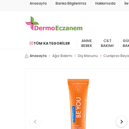
Anasayfa
Banka Bilgilerimiz
Hakkımızda
İl
ANNE
CILT
GÜ
TÜM KATEGORILER
BEBEK
BAKIMI
BA
Anasayfa
Ağız Bakımı
Diş Macunu
Curaprox Beyo