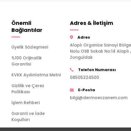
Önemli
Adres & İletişim
Bağlantılar
Adres
Alaplı Organize Sanayi Bölge
Üyelik Sözleşmesi
Nolu OSB Sokak No:14 Alaplı 
Zonguldak
%100 Orijinallik
Garantisi
Telefon Numarası
KVKK Aydınlatma Metni
08505324500
Gizlilik ve Çerez
E-Posta
Politikası
bilgi@dermoeczanem.com
İşlem Rehberi
Garanti ve İade
Koşulları