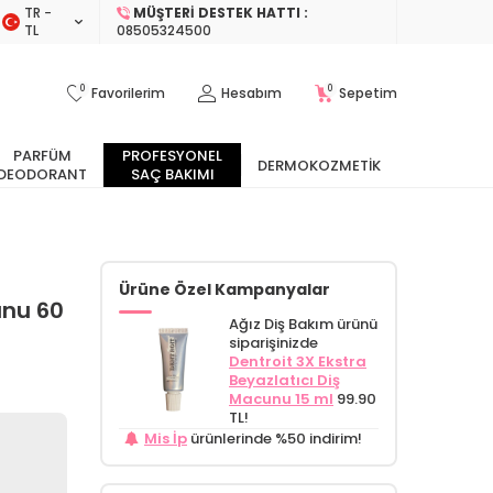
TR −
MÜŞTERI DESTEK HATTI :
TL
08505324500
0
0
Favorilerim
Hesabım
Sepetim
PARFÜM
PROFESYONEL
DERMOKOZMETIK
DEODORANT
SAÇ BAKIMI
Ürüne Özel Kampanyalar
unu 60
Ağız Diş Bakım ürünü
siparişinizde
Dentroit 3X Ekstra
Beyazlatıcı Diş
Macunu 15 ml
99.90
TL!
Mis İp
ürünlerinde %50 indirim!