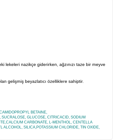
ki lekeleri nazikçe giderirken, ağzınızı taze bir meyve
 gelişmiş beyazlatıcı özelliklere sahiptir.
CAMIDOPROPYL BETAINE,
 SUCRALOSE, GLUCOSE, CITRICACID, SODIUM
ITE,CALCIUM CARBONATE, L-MENTHOL, CENTELLA
 ALCOHOL, SILICA,POTASSIUM CHLORIDE, TIN OXIDE,