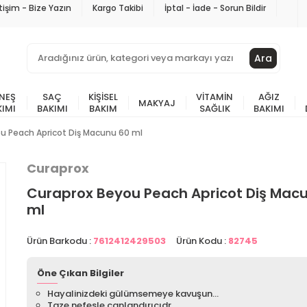
etişim - Bize Yazın
Kargo Takibi
İptal - İade - Sorun Bildir
Ara
NEŞ
SAÇ
KIŞISEL
VITAMIN
AĞIZ
MAKYAJ
KIMI
BAKIMI
BAKIM
SAĞLIK
BAKIMI
u Peach Apricot Diş Macunu 60 ml
Curaprox
Curaprox Beyou Peach Apricot Diş Mac
ml
Ürün Barkodu :
7612412429503
Ürün Kodu :
82745
Öne Çıkan Bilgiler
Hayalinizdeki gülümsemeye kavuşun...
Taze nefesle canlandırıcıdr.