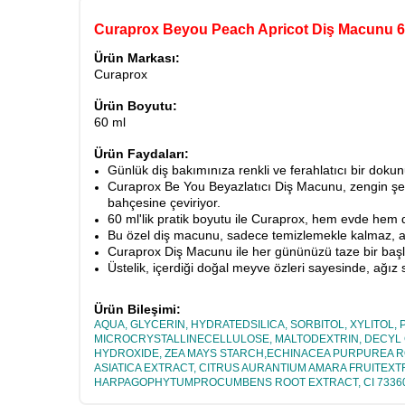
Curaprox Beyou Peach Apricot Diş Macunu 6
Ürün Markası:
Curaprox
Ürün Boyutu:
60 ml
Ürün Faydaları:
Günlük diş bakımınıza renkli ve ferahlatıcı bir dok
Curaprox Be You Beyazlatıcı Diş Macunu, zengin şeftal
bahçesine çeviriyor.
60 ml'lik pratik boyutu ile Curaprox, hem evde hem 
Bu özel diş macunu, sadece temizlemekle kalmaz, ayn
Curaprox Diş Macunu ile her gününüzü taze bir başla
Üstelik, içerdiği doğal meyve özleri sayesinde, ağız
Ürün Bileşimi:
AQUA, GLYCERIN, HYDRATEDSILICA, SORBITOL, XYLIT
MICROCRYSTALLINECELLULOSE, MALTODEXTRIN, DECYL G
HYDROXIDE, ZEA MAYS STARCH,ECHINACEA PURPUREA RO
ASIATICA EXTRACT, CITRUS AURANTIUM AMARA FRUITEXTR
HARPAGOPHYTUMPROCUMBENS ROOT EXTRACT, CI 7336