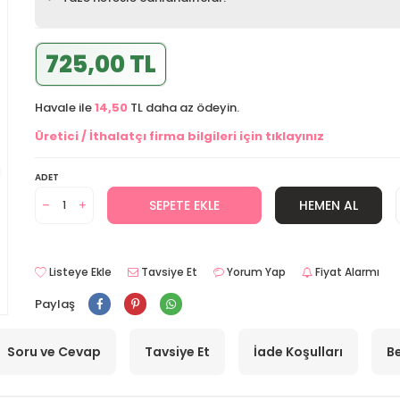
725,00 TL
Havale ile
14,50
TL daha az ödeyin.
Üretici / İthalatçı firma bilgileri için tıklayınız
ADET
SEPETE EKLE
HEMEN AL
Listeye Ekle
Tavsiye Et
Yorum Yap
Fiyat Alarmı
Paylaş
Soru ve Cevap
Tavsiye Et
İade Koşulları
Be