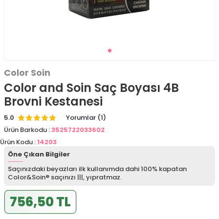
Color Soin
Color and Soin Saç Boyası 4B
Brovni Kestanesi
5.0
Yorumlar (1)
Ürün Barkodu :
3525722033602
Ürün Kodu :
14203
Öne Çıkan Bilgiler
Saçınızdaki beyazları ilk kullanımda dahi 100% kapatan
Color&Soin® saçınızı |||, yıpratmaz.
756,50 TL