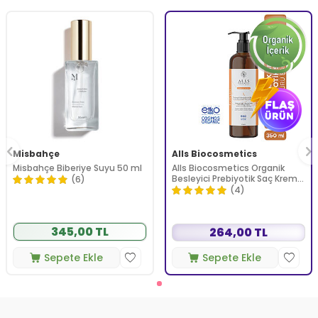
Misbahçe
Alls Biocosmetics
Misbahçe Biberiye Suyu 50 ml
Alls Biocosmetics Organik
Besleyici Prebiyotik Saç Kremi
(6)
350 ml
(4)
345,00 TL
264,00 TL
Sepete Ekle
Sepete Ekle