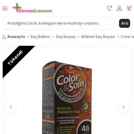
0
0
Ara
Anasayfa
Saç Bakımı
Saç Boyası
Bitkisel Saç Boyası
Color 
Tükendi