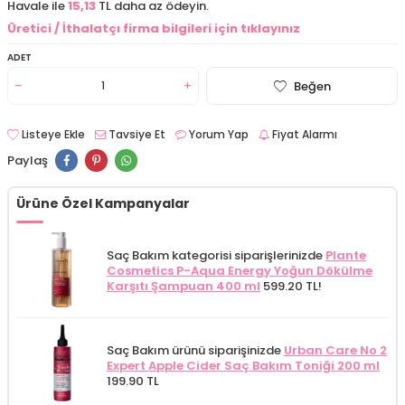
Havale ile
15,13
TL daha az ödeyin.
Üretici / İthalatçı firma bilgileri için tıklayınız
ADET
Beğen
Listeye Ekle
Tavsiye Et
Yorum Yap
Fiyat Alarmı
Paylaş
Ürüne Özel Kampanyalar
Saç Bakım kategorisi siparişlerinizde
Plante
Cosmetics P-Aqua Energy Yoğun Dökülme
Karşıtı Şampuan 400 ml
599.20 TL!
Saç Bakım ürünü siparişinizde
Urban Care No 2
Expert Apple Cider Saç Bakım Toniği 200 ml
199.90 TL