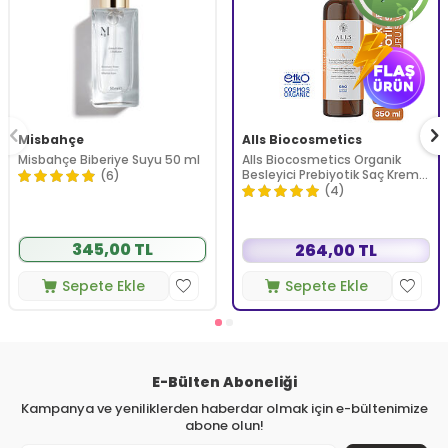
Misbahçe
Alls Biocosmetics
Misbahçe Biberiye Suyu 50 ml
Alls Biocosmetics Organik
Besleyici Prebiyotik Saç Kremi
(6)
350 ml
(4)
345,00 TL
264,00 TL
Sepete Ekle
Sepete Ekle
E-Bülten Aboneliği
Kampanya ve yeniliklerden haberdar olmak için e-bültenimize
abone olun!