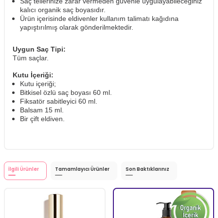
Saç tellerinize zarar vermeden güvenle uygulayabileceğiniz
kalıcı organik saç boyasıdır.
Ürün içerisinde eldivenler kullanım talimatı kağıdına
yapıştırılmış olarak gönderilmektedir.
Uygun Saç Tipi:
Tüm saçlar.
Kutu İçeriği:
Kutu içeriği;
Bitkisel özlü saç boyası 60 ml.
Fiksatör sabitleyici 60 ml.
Balsam 15 ml.
​Bir çift eldiven.
İlgili Ürünler
Tamamlayıcı Ürünler
Son Baktıklarınız