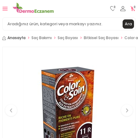
0
0
Ara
Anasayfa
Saç Bakımı
Saç Boyası
Bitkisel Saç Boyası
Color a