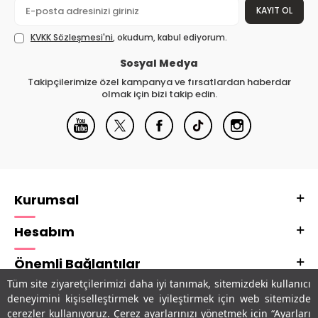
KAYIT OL
KVKK Sözleşmesi'ni
, okudum, kabul ediyorum.
Sosyal Medya
Takipçilerimize özel kampanya ve fırsatlardan haberdar
olmak için bizi takip edin.
Kurumsal
Hesabım
Önemli Bağlantılar
Tüm site ziyaretçilerimizi daha iyi tanımak, sitemizdeki kullanıcı
Adres & İletişim
deneyimini kişiselleştirmek ve iyileştirmek için web sitemizde
çerezler kullanıyoruz. Çerez ayarlarınızı yönetmek için “Ayarları