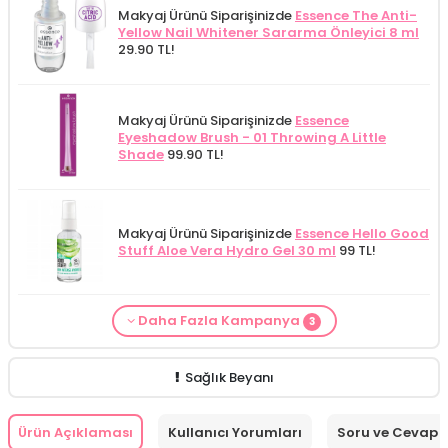
Makyaj Ürünü Siparişinizde
Essence The Anti-
Yellow Nail Whitener Sararma Önleyici 8 ml
29.90 TL!
Makyaj Ürünü Siparişinizde
Essence
Eyeshadow Brush - 01 Throwing A Little
Shade
99.90 TL!
Makyaj Ürünü Siparişinizde
Essence Hello Good
Stuff Aloe Vera Hydro Gel 30 ml
99 TL!
Daha Fazla Kampanya
3
From Natura Kadınlar İçin Terleme Karşıtı
Makyaj Kategorisine Özel Fiyat
İdea Derma
Makyaj Ürünü Siparişinizde
İnnova Wash Gel
Roll-on Deodorant 75 ml
ÖZEL FİYAT!
188.55
Glikolik Asit Yüz Yıkama Köpüğü 200
Purifying and Moisturizing Gel Cleanser 150
TL!
ml
279.50 TL!
ml
149.90 TL!
Sağlık Beyanı
Ürün Açıklaması
Kullanıcı Yorumları
Soru ve Cevap