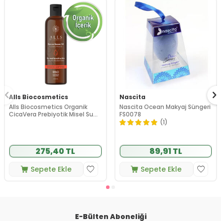
Alls Biocosmetics
Nascita
Alls Biocosmetics Organik
Nascita Ocean Makyaj Süngeri
CicaVera Prebiyotik Misel Su
FS0078
200 ml
(1)
275,40 TL
89,91 TL
Sepete Ekle
Sepete Ekle
E-Bülten Aboneliği