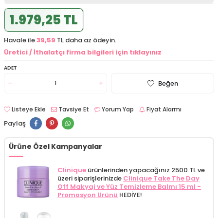
1.979,25 TL
Havale ile
39,59
TL daha az ödeyin.
Üretici / İthalatçı firma bilgileri için tıklayınız
ADET
Beğen
Listeye Ekle
Tavsiye Et
Yorum Yap
Fiyat Alarmı
Paylaş
Ürüne Özel Kampanyalar
Clinique
ürünlerinden yapacağınız 2500 TL ve
üzeri siparişlerinizde
Clinique Take The Day
Off Makyaj ve Yüz Temizleme Balmı 15 ml -
Promosyon Ürünü
HEDİYE!