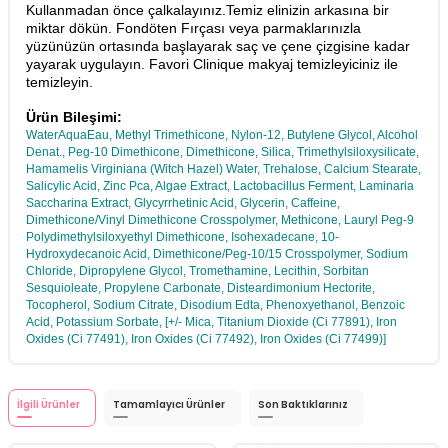
Kullanmadan önce çalkalayınız.Temiz elinizin arkasına bir
miktar dökün. Fondöten Fırçası veya parmaklarınızla
yüzünüzün ortasında başlayarak saç ve çene çizgisine kadar
yayarak uygulayın. Favori Clinique makyaj temizleyiciniz ile
temizleyin.
Ürün Bileşimi:
WaterAquaEau, Methyl Trimethicone, Nylon-12, Butylene Glycol, Alcohol
Denat., Peg-10 Dimethicone, Dimethicone, Silica, Trimethylsiloxysilicate,
Hamamelis Virginiana (Witch Hazel) Water, Trehalose, Calcium Stearate,
Salicylic Acid, Zinc Pca, Algae Extract, Lactobacillus Ferment, Laminaria
Saccharina Extract, Glycyrrhetinic Acid, Glycerin, Caffeine,
Dimethicone/Vinyl Dimethicone Crosspolymer, Methicone, Lauryl Peg-9
Polydimethylsiloxyethyl Dimethicone, Isohexadecane, 10-
Hydroxydecanoic Acid, Dimethicone/Peg-10/15 Crosspolymer, Sodium
Chloride, Dipropylene Glycol, Tromethamine, Lecithin, Sorbitan
Sesquioleate, Propylene Carbonate, Disteardimonium Hectorite,
Tocopherol, Sodium Citrate, Disodium Edta, Phenoxyethanol, Benzoic
Acid, Potassium Sorbate, [+/- Mica, Titanium Dioxide (Ci 77891), Iron
Oxides (Ci 77491), Iron Oxides (Ci 77492), Iron Oxides (Ci 77499)]
İlgili Ürünler
Tamamlayıcı Ürünler
Son Baktıklarınız