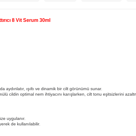
tırıcı 8 Vit Serum 30ml
nda aydınlatır, ışıltı ve dinamik bir cilt görünümü sunar.
ülü cildin optimal nem ihtiyacını karışlarken, cilt tonu eşitsizlerini azal
ze uygulanır.
rek de kullanılabilir.