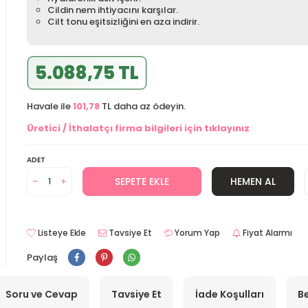
Cildin nem ihtiyacını karşılar.
Cilt tonu eşitsizliğini en aza indirir.
5.088,75 TL
Havale ile
101,78
TL daha az ödeyin.
Üretici / İthalatçı firma bilgileri için tıklayınız
ADET
SEPETE EKLE
HEMEN AL
Listeye Ekle
Tavsiye Et
Yorum Yap
Fiyat Alarmı
Paylaş
Soru ve Cevap
Tavsiye Et
İade Koşulları
Be