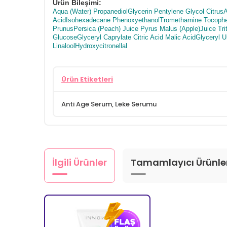
Ürün Bileşimi:
Aqua (Water) PropanediolGlycerin Pentylene Glycol Citrus
AcidIsohexadecane PhenoxyethanolTromethamine Tocopher
PrunusPersica (Peach) Juice Pyrus Malus (Apple)Juice Tri
GlucoseGlyceryl Caprylate Citric Acid Malic AcidGlycer
LinaloolHydroxycitronellal
Ürün Etiketleri
Anti Age Serum
,
Leke Serumu
İlgili Ürünler
Tamamlayıcı Ürünle