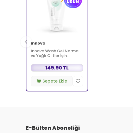
Innova
Innova Wash Gel Normal
ve Yağlı Ciltler İçin
Temizleyici Köpüren Jel
150 ml
149.90 TL
Sepete Ekle
E-Bülten Aboneliği