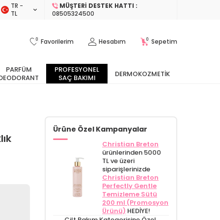
TR −
MÜŞTERI DESTEK HATTI :
TL
08505324500
0
0
Favorilerim
Hesabım
Sepetim
PARFÜM
PROFESYONEL
DERMOKOZMETIK
DEODORANT
SAÇ BAKIMI
Ürüne Özel Kampanyalar
lık
Christian Breton
ürünlerinden 5000
TL ve üzeri
siparişlerinizde
Christian Breton
Perfectly Gentle
Temizleme Sütü
200 ml (Promosyon
Ürünü)
HEDİYE!
Cilt Bakım Kategorisine Özel