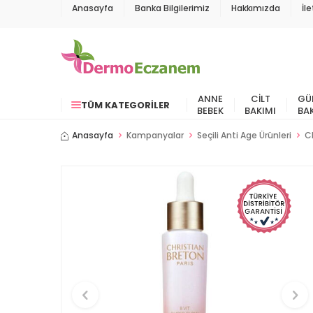
Anasayfa
Banka Bilgilerimiz
Hakkımızda
İl
ANNE
CILT
GÜ
TÜM KATEGORILER
BEBEK
BAKIMI
BA
Anasayfa
Kampanyalar
Seçili Anti Age Ürünleri
C