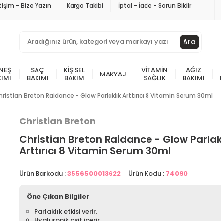
etişim - Bize Yazın
Kargo Takibi
İptal - İade - Sorun Bildir
Ara
NEŞ
SAÇ
KIŞISEL
VITAMIN
AĞIZ
MAKYAJ
KIMI
BAKIMI
BAKIM
SAĞLIK
BAKIMI
hristian Breton Raidance - Glow Parlaklık Arttırıcı 8 Vitamin Serum 30ml
Christian Breton
Christian Breton Raidance - Glow Parlak
Arttırıcı 8 Vitamin Serum 30ml
Ürün Barkodu :
3556500013622
Ürün Kodu :
74090
Öne Çıkan Bilgiler
Parlaklık etkisi verir.
Hyaluronik asit içerir.