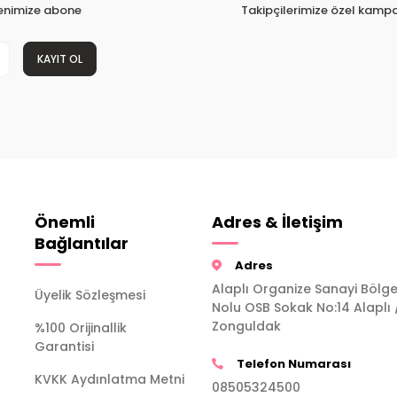
tenimize abone
Takipçilerimize özel kampa
KAYIT OL
Önemli
Adres & İletişim
Bağlantılar
Adres
Alaplı Organize Sanayi Bölge
Üyelik Sözleşmesi
Nolu OSB Sokak No:14 Alaplı 
Zonguldak
%100 Orijinallik
Garantisi
Telefon Numarası
KVKK Aydınlatma Metni
08505324500