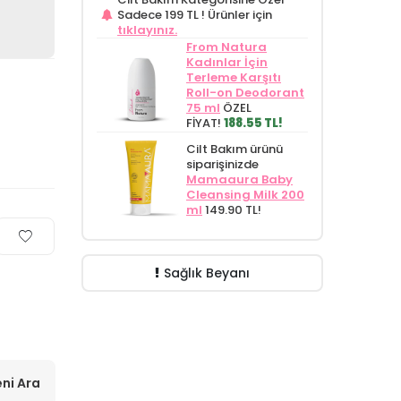
Sadece 199 TL !
Ürünler için
tıklayınız.
From Natura
Kadınlar İçin
Terleme Karşıtı
Roll-on Deodorant
75 ml
ÖZEL
FİYAT!
188.55 TL!
Cilt Bakım ürünü
siparişinizde
Mamaaura Baby
Cleansing Milk 200
ml
149.90 TL!
Sağlık Beyanı
ni Ara