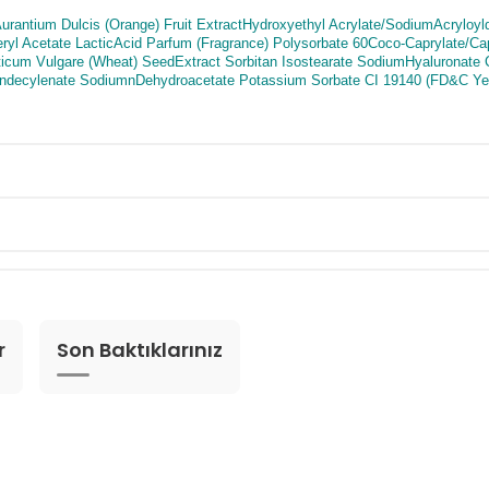
Aurantium Dulcis (Orange) Fruit ExtractHydroxyethyl Acrylate/SodiumAcrylo
yl Acetate LacticAcid Parfum (Fragrance) Polysorbate 60Coco-Caprylate/C
ticum Vulgare (Wheat) SeedExtract Sorbitan Isostearate SodiumHyaluronate
yl Undecylenate SodiumnDehydroacetate Potassium Sorbate CI 19140 (FD&C Y
r
Son Baktıklarınız