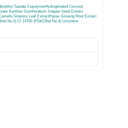
yldimethyl Taurate CopolymerHydrogenated Coconut
aprate Xanthan GumHordeum Vulgare Seed Extract
 Camella Sinensis Leaf ExtractPanax Ginseng Root Extract
ellow No.5) CI 14700 (FD&CRed No.4) Limonene