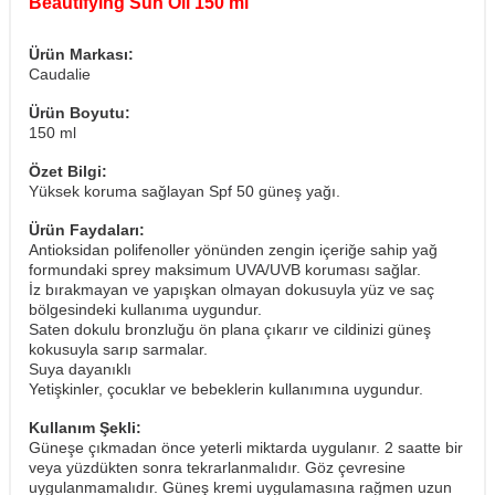
Beautifying Sun Oil 150 ml
Ürün Markası:
Caudalie
Ürün Boyutu:
150 ml
Özet Bilgi:
Yüksek koruma sağlayan Spf 50 güneş yağı.
Ürün Faydaları:
Antioksidan polifenoller yönünden zengin içeriğe sahip yağ
formundaki sprey maksimum UVA/UVB koruması sağlar.
İz bırakmayan ve yapışkan olmayan dokusuyla yüz ve saç
bölgesindeki kullanıma uygundur.
Saten dokulu bronzluğu ön plana çıkarır ve cildinizi güneş
kokusuyla sarıp sarmalar.
Suya dayanıklı
Yetişkinler, çocuklar ve bebeklerin kullanımına uygundur.
Kullanım Şekli:
Güneşe çıkmadan önce yeterli miktarda uygulanır. 2 saatte bir
veya yüzdükten sonra tekrarlanmalıdır. Göz çevresine
uygulanmamalıdır. Güneş kremi uygulamasına rağmen uzun