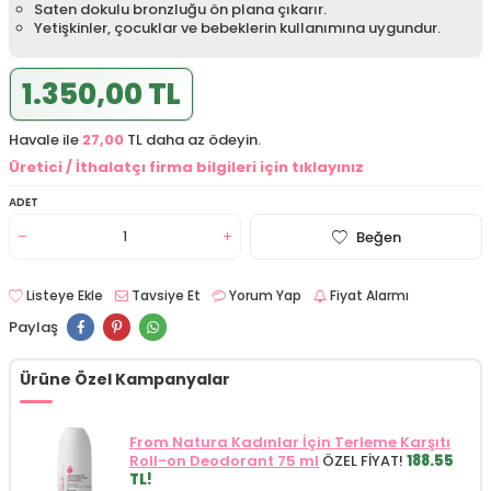
Saten dokulu bronzluğu ön plana çıkarır.
Yetişkinler, çocuklar ve bebeklerin kullanımına uygundur.
1.350,00 TL
Havale ile
27,00
TL daha az ödeyin.
Üretici / İthalatçı firma bilgileri için tıklayınız
ADET
Beğen
Listeye Ekle
Tavsiye Et
Yorum Yap
Fiyat Alarmı
Paylaş
Ürüne Özel Kampanyalar
From Natura Kadınlar İçin Terleme Karşıtı
Roll-on Deodorant 75 ml
ÖZEL FİYAT!
188.55
TL!