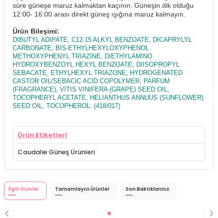
süre güneşe maruz kalmaktan kaçının. Güneşin dik olduğu
12:00- 16:00 arası direkt güneş ışığına maruz kalmayın.
Ürün Bileşimi:
DIBUTYL ADIPATE, C12-15 ALKYL BENZOATE, DICAPRYLYL
CARBONATE, BIS-ETHYLHEXYLOXYPHENOL
METHOXYPHENYL TRIAZINE, DIETHYLAMINO
HYDROXYBENZOYL HEXYL BENZOATE, DIISOPROPYL
SEBACATE, ETHYLHEXYL TRIAZONE, HYDROGENATED
CASTOR OIL/SEBACIC ACID COPOLYMER, PARFUM
(FRAGRANCE), VITIS VINIFERA (GRAPE) SEED OIL,
TOCOPHERYL ACETATE, HELIANTHUS ANNUUS (SUNFLOWER)
SEED OIL, TOCOPHEROL. (418/017)
Ürün Etiketleri
Caudalie Güneş Ürünleri
İlgili Ürünler
Tamamlayıcı Ürünler
Son Baktıklarınız