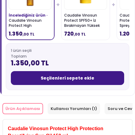
+
+
İncelediğiniz ürün ·
Caudalie Vinosun
Caudali
Caudalie Vinosun
Protect SPF50+ İz
Protect
Protect High
Bırakmayan Yüksek
Spreyi 1
Protection Beautifying
Korumalı Stick 15 gr
1.350
720
1.200
,00 TL
,00 TL
Sun Oil 150 ml
1 ürün seçili
Toplam
1.350,00 TL
Seçilenleri sepete ekle
Ürün Açıklaması
Kullanıcı Yorumları (1)
Soru ve Cev
Caudalie Vinosun Protect High Protection