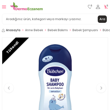
0
0
Ara
Anasayfa
Anne Bebek
Bebek Bakımı
Bebek Şampuanı
Bübc
Tükendi