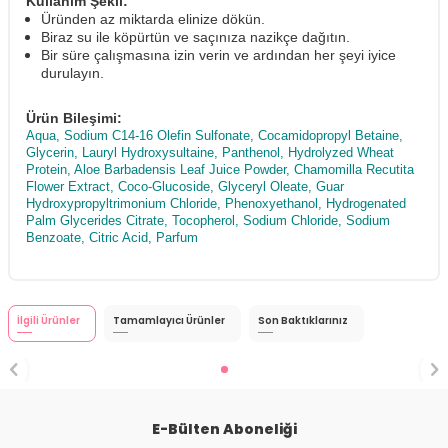
Kullanım Şekli:
Üründen az miktarda elinize dökün.
Biraz su ile köpürtün ve saçınıza nazikçe dağıtın.
Bir süre çalışmasına izin verin ve ardından her şeyi iyice
durulayın.
Ürün Bileşimi:
Aqua, Sodium C14-16 Olefin Sulfonate, Cocamidopropyl Betaine,
Glycerin, Lauryl Hydroxysultaine, Panthenol, Hydrolyzed Wheat
Protein, Aloe Barbadensis Leaf Juice Powder, Chamomilla Recutita
Flower Extract, Coco-Glucoside, Glyceryl Oleate, Guar
Hydroxypropyltrimonium Chloride, Phenoxyethanol, Hydrogenated
Palm Glycerides Citrate, Tocopherol, Sodium Chloride, Sodium
Benzoate, Citric Acid, Parfum
İlgili Ürünler
Tamamlayıcı Ürünler
Son Baktıklarınız
E-Bülten Aboneliği