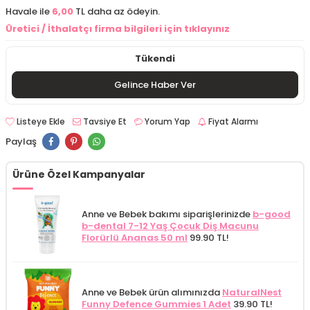
Havale ile
6,00
TL daha az ödeyin.
Üretici / İthalatçı firma bilgileri için tıklayınız
Tükendi
Gelince Haber Ver
Listeye Ekle
Tavsiye Et
Yorum Yap
Fiyat Alarmı
Paylaş
Ürüne Özel Kampanyalar
Anne ve Bebek bakımı siparişlerinizde
b-good
b-dental 7-12 Yaş Çocuk Diş Macunu
Florürlü Ananas 50 ml
99.90 TL!
Anne ve Bebek ürün alımınızda
NaturalNest
Funny Defence Gummies 1 Adet
39.90 TL!