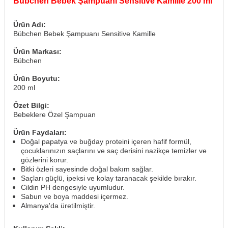
Bübchen Bebek Şampuanı Sensitive Kamille 200 ml
Ürün Adı:
Bübchen Bebek Şampuanı Sensitive Kamille
Ürün Markası:
Bübchen
Ürün Boyutu:
200 ml
Özet Bilgi:
Bebeklere Özel Şampuan
Ürün Faydaları:
Doğal papatya ve buğday proteini içeren hafif formül,
çocuklarınızın saçlarını ve saç derisini nazikçe temizler ve
gözlerini korur.
Bitki özleri sayesinde doğal bakım sağlar.
Saçları güçlü, ipeksi ve kolay taranacak şekilde bırakır.
Cildin PH dengesiyle uyumludur.
Sabun ve boya maddesi içermez.
Almanya'da üretilmiştir.