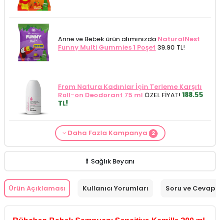
Anne ve Bebek ürün alımınızda
NaturalNest
Funny Multi Gummies 1 Poşet
39.90 TL!
From Natura Kadınlar İçin Terleme Karşıtı
Roll-on Deodorant 75 ml
ÖZEL FİYAT!
188.55
TL!
Daha Fazla Kampanya
2
Alls Biocosmetics Organik Anti Stretch Mark
Anne ve Bebek bakımı siparişlerinizde
CARINE
Çatlak Önlemeye Yardımcı Jel 350 ml
ÖZEL
Bebek Yıkama Jeli 400 ml
129.90 TL!
FİYAT 399.90 TL!
Sağlık Beyanı
Ürün Açıklaması
Kullanıcı Yorumları
Soru ve Cevap