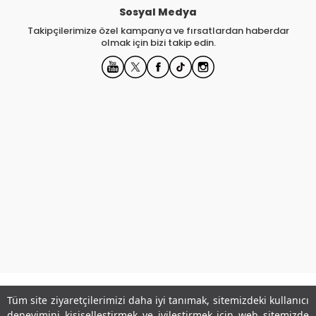
Sosyal Medya
Takipçilerimize özel kampanya ve fırsatlardan haberdar
olmak için bizi takip edin.
Tüm site ziyaretçilerimizi daha iyi tanımak, sitemizdeki kullanıcı
Kurumsal
deneyimini kişiselleştirmek ve iyileştirmek için web sitemizde