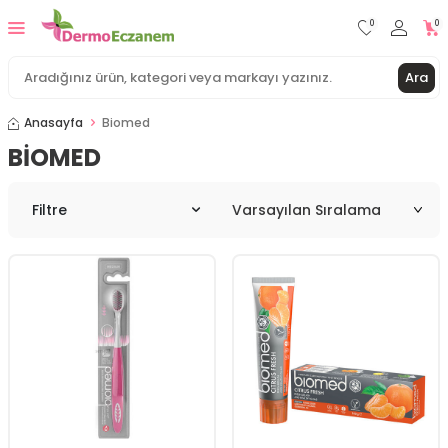
0
0
Ara
Anasayfa
Biomed
BIOMED
Filtre