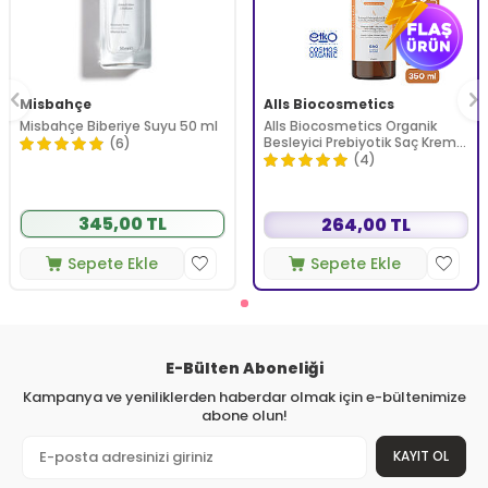
Misbahçe
Alls Biocosmetics
Misbahçe Biberiye Suyu 50 ml
Alls Biocosmetics Organik
Besleyici Prebiyotik Saç Kremi
(6)
350 ml
(4)
345,00 TL
264,00 TL
Sepete Ekle
Sepete Ekle
E-Bülten Aboneliği
Kampanya ve yeniliklerden haberdar olmak için e-bültenimize
abone olun!
KAYIT OL