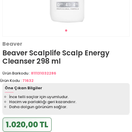
Beaver
Beaver Scalplife Scalp Energy
Cleanser 298 ml
Ürün Barkodu :
811131032286
Ürün Kodu :
71632
Öne Çıkan Bilgiler
İnce telli saçlar için uyumludur.
Hacim ve parlaklığı geri kazandırır.
Daha dolgun görünüm sağlar.
1.020,00 TL