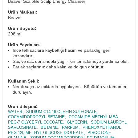
Beaver Scalplife Scalp Energy Cleanser
Ürün Markası:
Beaver
Ürün Boyutu:
298 ml
Ürün Faydaları:
İnce telli saçlara kaybettiği hacim ve parlaklığı geri
kazandırır.
Saç ve saç derisindeki yağı - kiri temizlemeye yardımcı olur.
Parlak saçlarınız daha kalın ve dolgun görünür.
Kullanım Şekli:
Nemli saça az miktarda uygulayınız. Köpürtün ve tamamen
durulayın.
Ürün Bileşimi:
WATER、SODIUM C14-16 OLEFIN SULFONATE、
COCAMIDOPROPYL BETAINE、COCAMIDE METHYL MEA、
PEG-7 GLYCERYL COCOATE、GLYCERIN、SODIUM LAUROYL
SARCOSINATE、BETAINE、PARFUM、PHENOXYETHANOL、
PEG-120 METHYL GLUCOSE DIOLEATE、PIROCTONE
OLAMINE、SODIUM COCAMIDOPROPYL PG-DIMONIUM