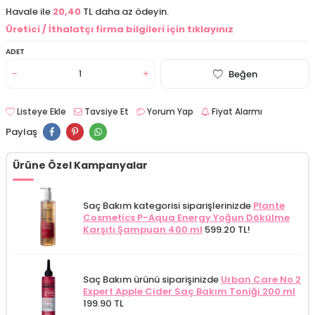
Havale ile
20,40
TL daha az ödeyin.
Üretici / İthalatçı firma bilgileri için tıklayınız
ADET
Beğen
Listeye Ekle
Tavsiye Et
Yorum Yap
Fiyat Alarmı
Paylaş
Ürüne Özel Kampanyalar
Saç Bakım kategorisi siparişlerinizde
Plante
Cosmetics P-Aqua Energy Yoğun Dökülme
Karşıtı Şampuan 400 ml
599.20 TL!
Saç Bakım ürünü siparişinizde
Urban Care No 2
Expert Apple Cider Saç Bakım Toniği 200 ml
199.90 TL