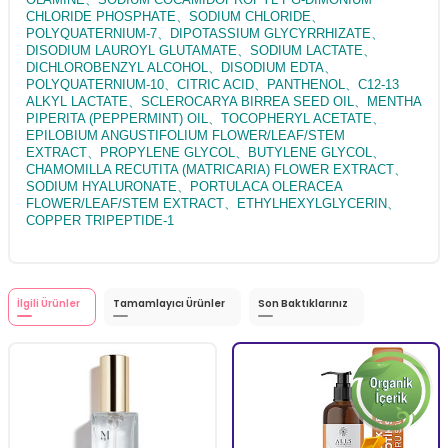
CHLORIDE PHOSPHATE、SODIUM CHLORIDE、
POLYQUATERNIUM-7、DIPOTASSIUM GLYCYRRHIZATE、
DISODIUM LAUROYL GLUTAMATE、SODIUM LACTATE、
DICHLOROBENZYL ALCOHOL、DISODIUM EDTA、
POLYQUATERNIUM-10、CITRIC ACID、PANTHENOL、C12-13
ALKYL LACTATE、SCLEROCARYA BIRREA SEED OIL、MENTHA
PIPERITA (PEPPERMINT) OIL、TOCOPHERYL ACETATE、
EPILOBIUM ANGUSTIFOLIUM FLOWER/LEAF/STEM
EXTRACT、PROPYLENE GLYCOL、BUTYLENE GLYCOL、
CHAMOMILLA RECUTITA (MATRICARIA) FLOWER EXTRACT、
SODIUM HYALURONATE、PORTULACA OLERACEA
FLOWER/LEAF/STEM EXTRACT、ETHYLHEXYLGLYCERIN、
COPPER TRIPEPTIDE-1
İlgili Ürünler
Tamamlayıcı Ürünler
Son Baktıklarınız