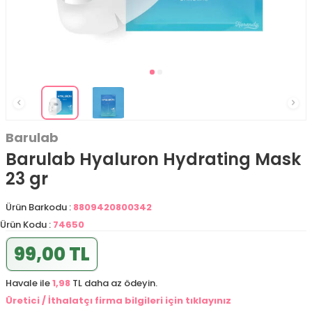
Barulab
Barulab Hyaluron Hydrating Mask
23 gr
Ürün Barkodu :
8809420800342
Ürün Kodu :
74650
99,00 TL
Havale ile
1,98
TL daha az ödeyin.
Üretici / İthalatçı firma bilgileri için tıklayınız