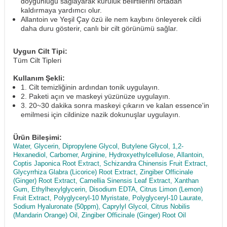
doygunluğu sağlayarak kuruluk belirtilerini ortadan
kaldırmaya yardımcı olur.
Allantoin ve Yeşil Çay özü ile nem kaybını önleyerek cildi
daha duru gösterir, canlı bir cilt görünümü sağlar.
Uygun Cilt Tipi:
Tüm Cilt Tipleri
Kullanım Şekli:
1. Cilt temizliğinin ardından tonik uygulayın.
2. Paketi açın ve maskeyi yüzünüze uygulayın.
3. 20~30 dakika sonra maskeyi çıkarın ve kalan essence'in
emilmesi için cildinize nazik dokunuşlar uygulayın.
Ürün Bileşimi:
Water, Glycerin, Dipropylene Glycol, Butylene Glycol, 1,2-
Hexanediol, Carbomer, Arginine, Hydroxyethylcellulose, Allantoin,
Coptis Japonica Root Extract, Schizandra Chinensis Fruit Extract,
Glycyrrhiza Glabra (Licorice) Root Extract, Zingiber Officinale
(Ginger) Root Extract, Camellia Sinensis Leaf Extract, Xanthan
Gum, Ethylhexylglycerin, Disodium EDTA, Citrus Limon (Lemon)
Fruit Extract, Polyglyceryl-10 Myristate, Polyglyceryl-10 Laurate,
Sodium Hyaluronate (50ppm), Caprylyl Glycol, Citrus Nobilis
(Mandarin Orange) Oil, Zingiber Officinale (Ginger) Root Oil