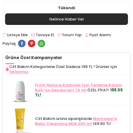
Tükendi
Gelince Haber Ver
Listeye Ekle
Tavsiye Et
Yorum Yap
Fiyat Alarmı
Paylaş
Ürüne Özel Kampanyalar
Cilt Bakım Kategorisine Özel Sadece 199 TL !
Ürünler için
tıklayınız.
From Natura Kadınlar İçin Terleme Karşıtı
Roll-on Deodorant 75 ml
ÖZEL FİYAT!
188.55
TL!
Cilt Bakım ürünü siparişinizde
Mamaaura
Baby Cleansing Milk 200 ml
149.90 TL!