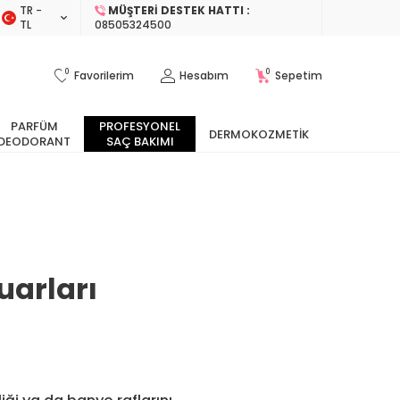
TR −
MÜŞTERI DESTEK HATTI :
TL
08505324500
0
0
Favorilerim
Hesabım
Sepetim
PARFÜM
PROFESYONEL
DERMOKOZMETIK
DEODORANT
SAÇ BAKIMI
uarları