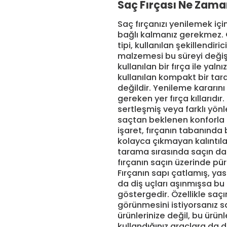
Saç Fırçası Ne Zama
Saç fırçanızı yenilemek içi
bağlı kalmanız gerekmez. Ç
tipi, kullanılan şekillendiric
malzemesi bu süreyi değişt
kullanılan bir fırça ile yal
kullanılan kompakt bir tar
değildir. Yenileme kararını
gereken yer fırça kıllarıdır. 
sertleşmiş veya farklı yönl
saçtan beklenen konforla g
işaret, fırçanın tabanında 
kolayca çıkmayan kalıntıla
tarama sırasında saçın da
fırçanın saçın üzerinde pü
Fırçanın sapı çatlamış, ya
da diş uçları aşınmışsa bu 
göstergedir. Özellikle saçı
görünmesini istiyorsanız 
ürünlerinize değil, bu ürün
kullandığınız araçlara da di