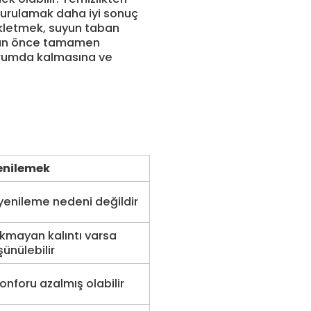
durulamak daha iyi sonuç
ekletmek, suyun taban
adan önce tamamen
durumda kalmasına ve
enilemek
 yenileme nedeni değildir
ıkmayan kalıntı varsa
ünülebilir
onforu azalmış olabilir