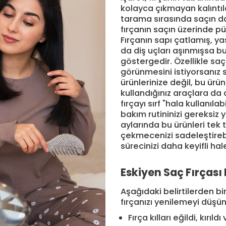
kolayca çıkmayan kalıntıla
tarama sırasında saçın d
fırçanın saçın üzerinde p
Fırçanın sapı çatlamış, y
da diş uçları aşınmışsa bu
göstergedir. Özellikle saç
görünmesini istiyorsanız
ürünlerinize değil, bu ürü
kullandığınız araçlara da d
fırçayı sırf "hala kullanıl
bakım rutininizi gereksiz y
aylarında bu ürünleri tek
çekmecenizi sadeleştirebi
sürecinizi daha keyifli hale
Eskiyen Saç Fırçası 
Aşağıdaki belirtilerden bi
fırçanızı yenilemeyi düşüne
Fırça kılları eğildi, kırıld