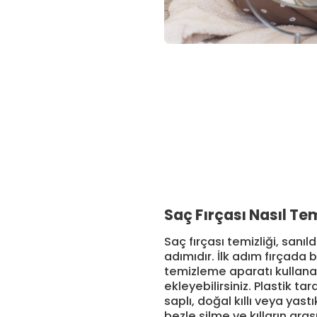
Saç Fırçası Nasıl Te
Saç fırçası temizliği, san
adımıdır. İlk adım fırçada b
temizleme aparatı kullanabi
ekleyebilirsiniz. Plastik t
saplı, doğal kıllı veya yas
bezle silme ve kılların ara