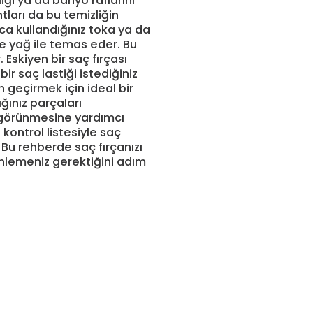
iği ya da banyo raflarını
tları da bu temizliğin
rca kullandığınız toka ya da
 ve yağ ile temas eder. Bu
Eskiyen bir saç fırçası
r saç lastiği istediğiniz
 geçirmek için ideal bir
ğınız parçaları
ı görünmesine yardımcı
kontrol listesiyle saç
 Bu rehberde saç fırçanızı
nlemeniz gerektiğini adım