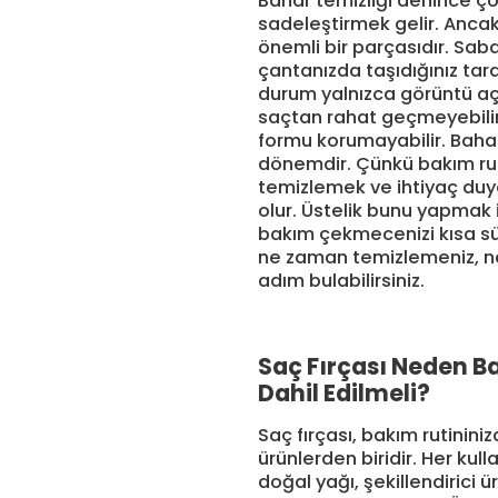
Bahar temizliği denince ço
sadeleştirmek gelir. Ancak 
önemli bir parçasıdır. Saba
çantanızda taşıdığınız tarak
durum yalnızca görüntü açıs
saçtan rahat geçmeyebilir, 
formu korumayabilir. Bahar
dönemdir. Çünkü bakım ruti
temizlemek ve ihtiyaç duy
olur. Üstelik bunu yapmak i
bakım çekmecenizi kısa süre
ne zaman temizlemeniz, ne
adım bulabilirsiniz.
Saç Fırçası Neden B
Dahil Edilmeli?
Saç fırçası, bakım rutinini
ürünlerden biridir. Her kull
doğal yağı, şekillendirici ü