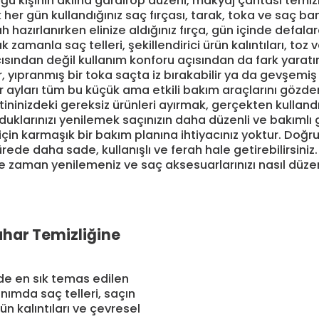
ğu kişinin aklına gardırop düzeni, makyaj çantası temizl
her gün kullandığınız saç fırçası, tarak, toka ve saç ban
h hazırlanırken elinize aldığınız fırça, gün içinde defala
 zamanla saç telleri, şekillendirici ürün kalıntıları, toz
ından değil kullanım konforu açısından da fark yaratır. 
yıpranmış bir toka saçta iz bırakabilir ya da gevşemiş bi
 ayları tüm bu küçük ama etkili bakım araçlarını gözden
ninizdeki gereksiz ürünleri ayırmak, gerçekten kullandı
duklarınızı yenilemek saçınızın daha düzenli ve bakıml
çin karmaşık bir bakım planına ihtiyacınız yoktur. Doğru 
de daha sade, kullanışlı ve ferah hale getirebilirsiniz.
 zaman yenilemeniz ve saç aksesuarlarınızı nasıl düze
ahar Temizliğine
zde en sık temas edilen
anımda saç telleri, saçın
rün kalıntıları ve çevresel