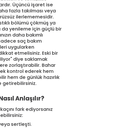
rdır. Üçüncü işaret ise
aha fazla takılması veya
ürüzsüz ilerlememesidir.
astıklı bölümü çökmüş ya
 da yenileme için güçlü bir
ınızın daha bakımlı
 sadece saç bakım
nleri uygularken
ikkat etmelisiniz. Eski bir
abiliyor" diye saklamak
ere zorlaştırabilir. Bahar
 tek kontrol ederek hem
lir hem de günlük hazırlık
 getirebilirsiniz.
Nasıl Anlaşılır?
rkaçını fark ediyorsanız
bilirsiniz:
ı veya sertleşti.