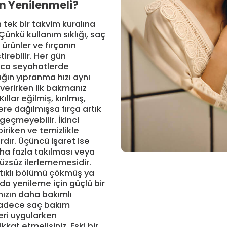
n Yenilenmeli?
n tek bir takvim kuralına
ünkü kullanım sıklığı, saç
i ürünler ve fırçanın
irebilir. Her gün
nızca seyahatlerde
ağın yıpranma hızı aynı
 verirken ilk bakmanız
Kıllar eğilmiş, kırılmış,
ere dağılmışsa fırça artık
eçmeyebilir. İkinci
biriken ve temizlikle
rdır. Üçüncü işaret ise
ha fazla takılması veya
rüzsüz ilerlememesidir.
stıklı bölümü çökmüş ya
da yenileme için güçlü bir
nızın daha bakımlı
sadece saç bakım
leri uygularken
kkat etmelisiniz. Eski bir