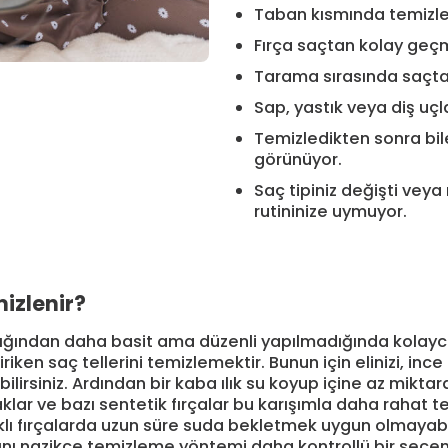
Taban kısmında temizlen
Fırça saçtan kolay geçm
Tarama sırasında saçta 
Sap, yastık veya diş uç
Temizledikten sonra bile
görünüyor.
Saç tipiniz değişti veya
rutininize uymuyor.
mizlenir?
ıldığından daha basit ama düzenli yapılmadığında kolay
iriken saç tellerini temizlemektir. Bunun için elinizi, ince
lirsiniz. Ardından bir kaba ılık su koyup içine az miktard
araklar ve bazı sentetik fırçalar bu karışımla daha rahat 
tıklı fırçalarda uzun süre suda bekletmek uygun olmayabil
sını nazikçe temizleme yöntemi daha kontrollü bir seçene