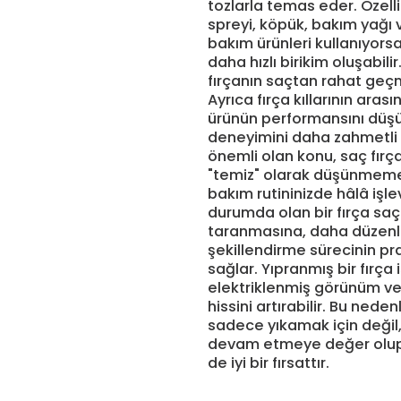
tozlarla temas eder. Özell
spreyi, köpük, bakım yağ
bakım ürünleri kullanıyorsa
daha hızlı birikim oluşabili
fırçanın saçtan rahat geçme
Ayrıca fırça kıllarının arası
ürünün performansını düşü
deneyimini daha zahmetli h
önemli olan konu, saç fırças
"temiz" olarak düşünmemekt
bakım rutininizde hâlâ işlev
durumda olan bir fırça saç
taranmasına, daha düzenl
şekillendirme sürecinin pr
sağlar. Yıpranmış bir fırça
elektriklenmiş görünüm 
hissini artırabilir. Bu neden
sadece yıkamak için değil
devam etmeye değer olup 
de iyi bir fırsattır.