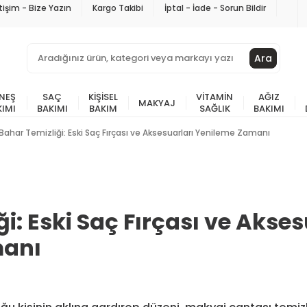
etişim - Bize Yazın
Kargo Takibi
İptal - İade - Sorun Bildir
Ara
NEŞ
SAÇ
KIŞISEL
VITAMIN
AĞIZ
MAKYAJ
KIMI
BAKIMI
BAKIM
SAĞLIK
BAKIMI
Bahar Temizliği: Eski Saç Fırçası ve Aksesuarları Yenileme Zamanı
i: Eski Saç Fırçası ve Akses
manı