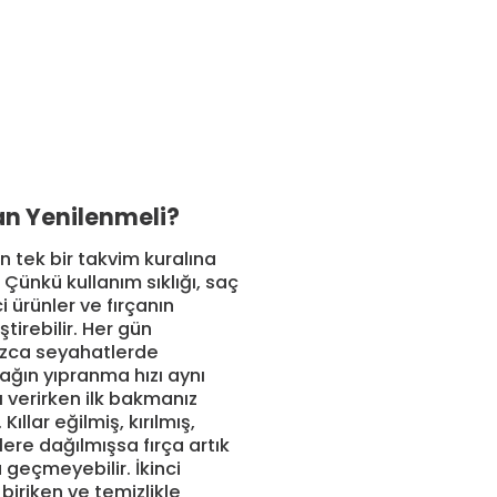
an Yenilenmeli?
in tek bir takvim kuralına
Çünkü kullanım sıklığı, saç
ci ürünler ve fırçanın
tirebilir. Her gün
lnızca seyahatlerde
rağın yıpranma hızı aynı
ı verirken ilk bakmanız
 Kıllar eğilmiş, kırılmış,
lere dağılmışsa fırça artık
geçmeyebilir. İkinci
 biriken ve temizlikle