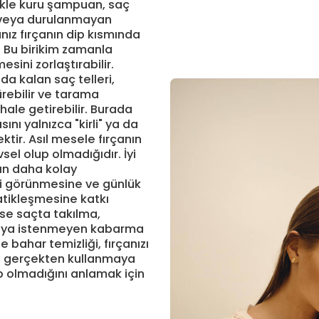
ikle kuru şampuan, saç
ı veya durulanmayan
nız fırçanın dip kısmında
r. Bu birikim zamanla
sini zorlaştırabilir.
nda kalan saç telleri,
rebilir ve tarama
ale getirebilir. Burada
ını yalnızca "kirli" ya da
ir. Asıl mesele fırçanın
sel olup olmadığıdır. İyi
ın daha kolay
i görünmesine ve günlük
atikleşmesine katkı
 ise saçta takılma,
veya istenmeyen kabarma
le bahar temizliği, fırçanızı
, gerçekten kullanmaya
olmadığını anlamak için