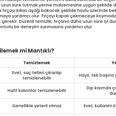
nda uzun süre tutmak yerine malzemesine uygun şekilde 
fırçayı kılları aşağı bakacak şekilde havlu üzerinde b
ltmaya yardımcı olur. Fırçayı kapalı çekmeceye koym
erekir. Düzenli temizlik, fırçanın daha uzun süre iyi 
nforlu bir deneyim sunmasına yardımcı olur.
ilemek mi Mantıklı?
Temizlemek
Y
Evet, saç telleri çıkarılıp
Hayır, tek başına
temizlenebilir
Dip kısımda ç
Hafif kalıntılar temizlenebilir
düş
Genellikle yeterli olmaz
Evet, kullanım k