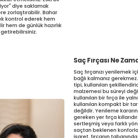
biliyor" diye saklamak
re zorlaştırabilir. Bahar
tek kontrol ederek hem
ir hem de günlük hazırlık
getirebilirsiniz.
Saç Fırçası Ne Zam
Saç fırçanızı yenilemek iç
bağlı kalmanız gerekmez. 
tipi, kullanılan şekillendiri
malzemesi bu süreyi değiş
kullanılan bir fırça ile ya
kullanılan kompakt bir ta
değildir. Yenileme kararın
gereken yer fırça kıllarıdır.
sertleşmiş veya farklı yön
saçtan beklenen konforla 
işaret, fırçanın tabanında