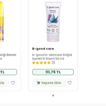
B-good care
eliği Bebek
b-good b-skincare Doğal
ml
İçerikli El Kremi 50 ml
(1)
 TL
111,75 TL
kle
Sepete Ekle