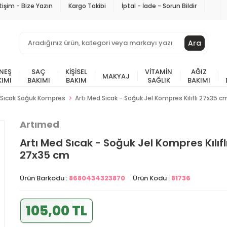
etişim - Bize Yazın
Kargo Takibi
İptal - İade - Sorun Bildir
Ara
NEŞ
SAÇ
KIŞISEL
VITAMIN
AĞIZ
MAKYAJ
KIMI
BAKIMI
BAKIM
SAĞLIK
BAKIMI
Sıcak Soğuk Kompres
Artı Med Sıcak - Soğuk Jel Kompres Kılıflı 27x35 c
Artımed
Artı Med Sıcak - Soğuk Jel Kompres Kılıfl
27x35 cm
Ürün Barkodu :
8680434323870
Ürün Kodu :
81736
105,00 TL