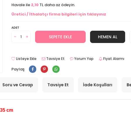
Havale ile
2,10
TL daha az ödeyin.
Üretici / İthalatçı firma bilgileri için tıklayınız
ADET
SEPETE EKLE
HEMEN AL
Listeye Ekle
Tavsiye Et
Yorum Yap
Fiyat Alarmı
Paylaş
Soru ve Cevap
Tavsiye Et
İade Koşulları
Be
x35 cm