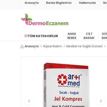
Anasayfa
Banka Bilgilerimiz
Hakkımızda
İl
ANNE
CILT
GÜ
TÜM KATEGORILER
BEBEK
BAKIMI
BA
Anasayfa
Kişisel Bakım
Medikal ve Sağlık Ürünleri