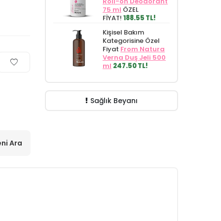
Roll-on Deodorant
75 ml
ÖZEL
FİYAT!
188.55 TL!
Kişisel Bakım
Kategorisine Özel
Fiyat
From Natura
Verna Duş Jeli 500
ml
247.50 TL!
Sağlık Beyanı
ni Ara