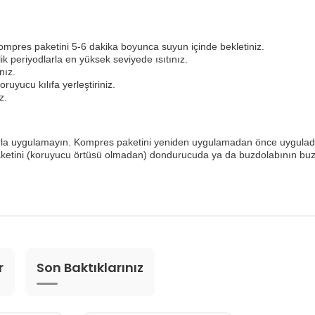
ompres paketini 5-6 dakika boyunca suyun içinde bekletiniz.
k periyodlarla en yüksek seviyede ısıtınız.
nız.
uyucu kılıfa yerleştiriniz.
z.
la uygulamayın. Kompres paketini yeniden uygulamadan önce uyguladığı
aketini (koruyucu örtüsü olmadan) dondurucuda ya da buzdolabının bu
r
Son Baktıklarınız