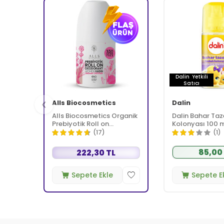
Dalin
Yetkili
Satıcı
Alls Biocosmetics
Dalin
Alls Biocosmetics Organik
Dalin Bahar Taz
Prebiyotik Roll on
Kolonyası 100 
Deodorant 75 ml -
(17)
(1)
Kadınlar İçin
85,00
222,30 TL
Sepete Ekle
Sepete E