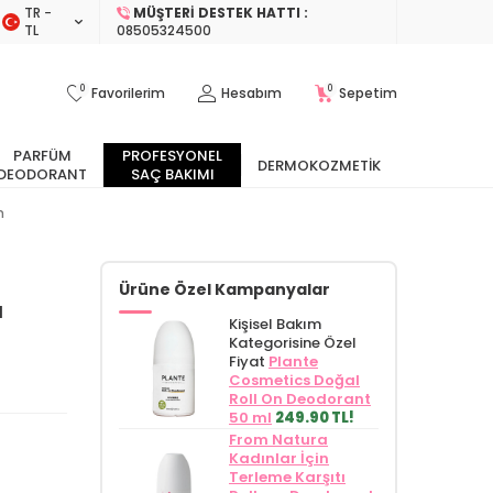
TR −
MÜŞTERI DESTEK HATTI :
TL
08505324500
0
0
Favorilerim
Hesabım
Sepetim
PARFÜM
PROFESYONEL
DERMOKOZMETIK
DEODORANT
SAÇ BAKIMI
m
Ürüne Özel Kampanyalar
ı
Kişisel Bakım
Kategorisine Özel
Fiyat
Plante
Cosmetics Doğal
Roll On Deodorant
50 ml
249.90 TL!
From Natura
Kadınlar İçin
Terleme Karşıtı