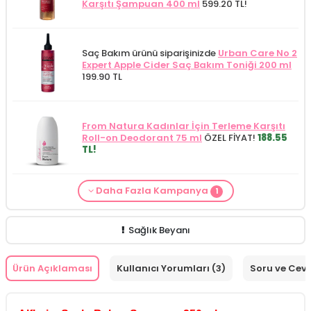
Karşıtı Şampuan 400 ml
599.20 TL!
Saç Bakım ürünü siparişinizde
Urban Care No 2
Expert Apple Cider Saç Bakım Toniği 200 ml
199.90 TL
From Natura Kadınlar İçin Terleme Karşıtı
Roll-on Deodorant 75 ml
ÖZEL FİYAT!
188.55
TL!
Daha Fazla Kampanya
1
Saç Bakım Kategorisine Özel Fiyat
İdea Derma
Saç Dökülmesi Karşıtı Serum 100 ml
379.90
TL!
Sağlık Beyanı
Ürün Açıklaması
Kullanıcı Yorumları (3)
Soru ve Cev