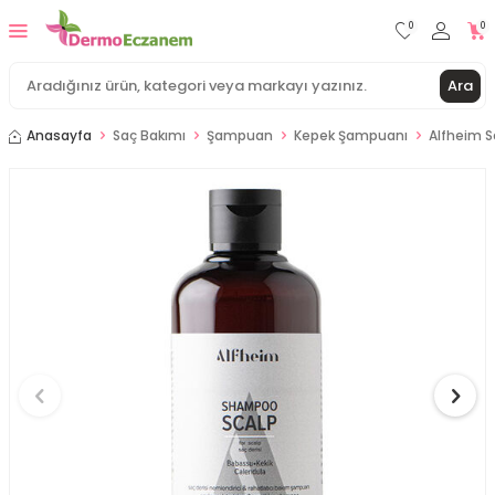
0
0
Ara
Anasayfa
Saç Bakımı
Şampuan
Kepek Şampuanı
Alfheim 