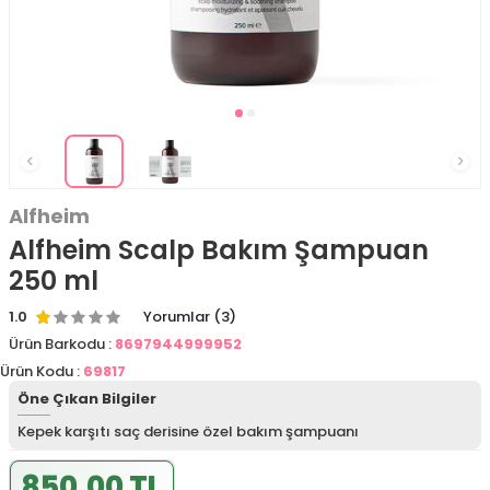
Alfheim
Alfheim Scalp Bakım Şampuan
250 ml
1.0
Yorumlar (3)
Ürün Barkodu :
8697944999952
Ürün Kodu :
69817
Öne Çıkan Bilgiler
Kepek karşıtı saç derisine özel bakım şampuanı
850,00 TL