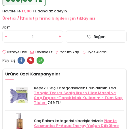
Havale ile
17,00
TL daha az ödeyin.
Üretici / İthalatçı firma bilgileri için tıklayınız
ADET
Beğen
Listeye Ekle
Tavsiye Et
Yorum Yap
Fiyat Alarmı
Paylaş
Ürüne Özel Kampanyalar
Kepekli Saç Kategorisinden ürün alımınızda
Tangle Teezer Scalp Brush Lilac Masaj ve
Saç Fırçası-Tarak Islak Kullanım - Tüm Saç
Tipleri
749 TL!
Saç Bakım kategorisi siparişlerinizde
Plante
Cosmetics P-Aqua Energy Yoğun Dökülme