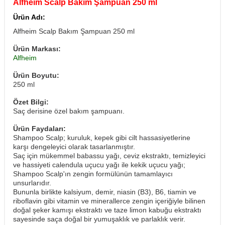
Alfheim Scalp Bakım Şampuan 250 ml
Ürün Adı:
Alfheim Scalp Bakım Şampuan 250 ml
Ürün Markası:
Alfheim
Ürün Boyutu:
250 ml
Özet Bilgi:
Saç derisine özel bakım şampuanı.
Ürün Faydaları:
Shampoo Scalp; kuruluk, kepek gibi cilt hassasiyetlerine
karşı dengeleyici olarak tasarlanmıştır.
Saç için mükemmel babassu yağı, ceviz ekstraktı, temizleyici
ve hassiyeti calendula uçucu yağı ile kekik uçucu yağı;
Shampoo Scalp'ın zengin formülünün tamamlayıcı
unsurlarıdır.
​Bununla birlikte kalsiyum, demir, niasin (B3), B6, tiamin ve
riboflavin gibi vitamin ve minerallerce zengin içeriğiyle bilinen
doğal şeker kamışı ekstraktı ve taze limon kabuğu ekstraktı
sayesinde saça doğal bir yumuşaklık ve parlaklık verir.