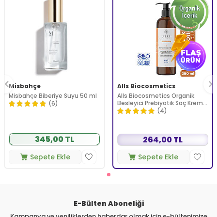
Misbahçe
Alls Biocosmetics
Misbahçe Biberiye Suyu 50 ml
Alls Biocosmetics Organik
Besleyici Prebiyotik Saç Kremi
(6)
350 ml
(4)
345,00 TL
264,00 TL
Sepete Ekle
Sepete Ekle
E-Bülten Aboneliği
Kampanya ve yeniliklerden haberdar olmak için e-bültenimize