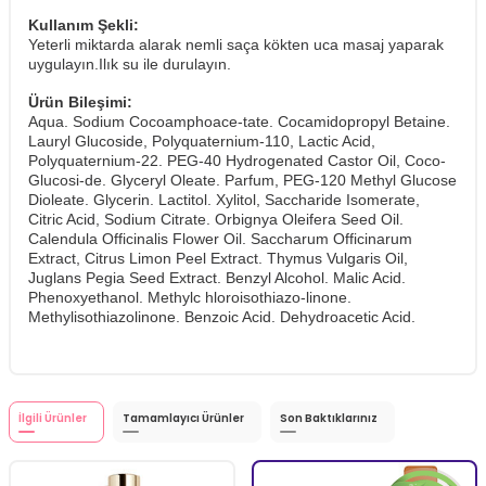
Kullanım Şekli:
Yeterli miktarda alarak nemli saça kökten uca masaj yaparak
uygulayın.Ilık su ile durulayın.
Ürün Bileşimi:
Aqua. Sodium Cocoamphoace-tate. Cocamidopropyl Betaine.
Lauryl Glucoside, Polyquaternium-110, Lactic Acid,
Polyquaternium-22. PEG-40 Hydrogenated Castor Oil, Coco-
Glucosi-de. Glyceryl Oleate. Parfum, PEG-120 Methyl Glucose
Dioleate. Glycerin. Lactitol. Xylitol, Saccharide Isomerate,
Citric Acid, Sodium Citrate. Orbignya Oleifera Seed Oil.
Calendula Officinalis Flower Oil. Saccharum Officinarum
Extract, Citrus Limon Peel Extract. Thymus Vulgaris Oil,
Juglans Pegia Seed Extract. Benzyl Alcohol. Malic Acid.
Phenoxyethanol. Methylc hloroisothiazo-linone.
Methylisothiazolinone. Benzoic Acid. Dehydroacetic Acid.
İlgili Ürünler
Tamamlayıcı Ürünler
Son Baktıklarınız