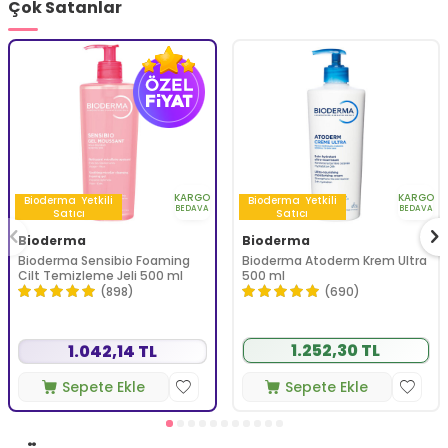
Çok Satanlar
KARGO
KARGO
Bioderma
Yetkili
Bioderma
Yetkili
BEDAVA
BEDAVA
Satıcı
Satıcı
Bioderma
Bioderma
Bioderma Sensibio Foaming
Bioderma Atoderm Krem Ultra
Cilt Temizleme Jeli 500 ml
500 ml
(898)
(690)
1.252,30 TL
1.042,14 TL
Sepete Ekle
Sepete Ekle