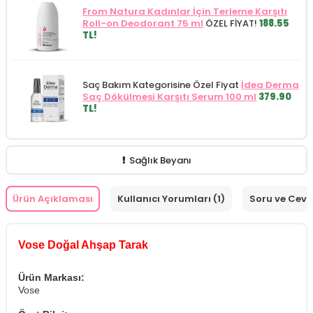
From Natura Kadınlar İçin Terleme Karşıtı
Roll-on Deodorant 75 ml
ÖZEL FİYAT!
188.55
TL!
Saç Bakım Kategorisine Özel Fiyat
İdea Derma
Saç Dökülmesi Karşıtı Serum 100 ml
379.90
TL!
Sağlık Beyanı
Ürün Açıklaması
Kullanıcı Yorumları (1)
Soru ve Cev
Vose Doğal Ahşap Tarak
Ürün Markası:
Vose