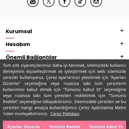
Kurumsal
Hesabım
Önemli Bağlantılar
Tüm site ziyaretçilerimizi daha iyi tanımak, sitemizdeki kullanıcı
Adres & İletişim
deneyimini kişiselleştirmek ve iyileştirmek için web sitemizde
çerezler kullanıyoruz. Çerez ayarlarınızı yönetmek için “Ayarları
Uygulamalarımız
Düzenle” seçeneğine veya rızanıza tabi tüm çerezlerin
kullanımını kabul etmek için “Tümünü Kabul Et” seçeneğine
veya rızanıza tabi tüm çerezleri reddetmek için “Tümünü
Reddet” seçeneğine tıklayabilirsiniz. Sitemizdeki çerezleri ve bu
çerezleri hangi amaçla kullandığımızı Çerez Aydınlatma Metni
’nden inceleyebilirsiniz.
Çerez Politikası
Ayarları Düzenle
Tümünü Reddet
Tümünü Kabul Et