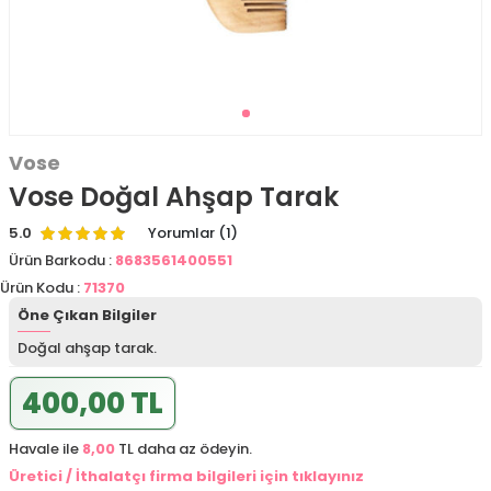
Vose
Vose Doğal Ahşap Tarak
5.0
Yorumlar (1)
Ürün Barkodu :
8683561400551
Ürün Kodu :
71370
Öne Çıkan Bilgiler
Doğal ahşap tarak.
400,00 TL
Havale ile
8,00
TL daha az ödeyin.
Üretici / İthalatçı firma bilgileri için tıklayınız