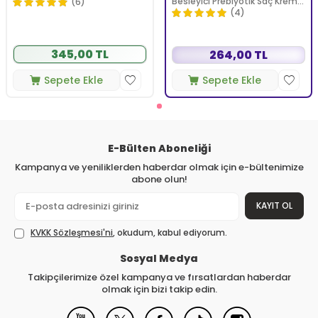
Besleyici Prebiyotik Saç Kremi
(6)
350 ml
(4)
345,00 TL
264,00 TL
Sepete Ekle
Sepete Ekle
E-Bülten Aboneliği
Kampanya ve yeniliklerden haberdar olmak için e-bültenimize
abone olun!
KAYIT OL
KVKK Sözleşmesi'ni
, okudum, kabul ediyorum.
Sosyal Medya
Takipçilerimize özel kampanya ve fırsatlardan haberdar
olmak için bizi takip edin.