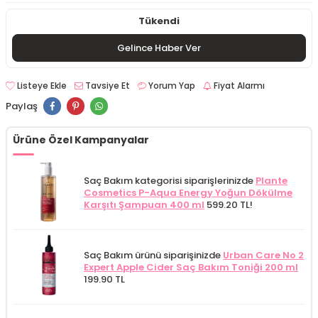
Tükendi
Gelince Haber Ver
Listeye Ekle
Tavsiye Et
Yorum Yap
Fiyat Alarmı
Paylaş
Ürüne Özel Kampanyalar
Saç Bakım kategorisi siparişlerinizde
Plante
Cosmetics P-Aqua Energy Yoğun Dökülme
Karşıtı Şampuan 400 ml
599.20 TL!
Saç Bakım ürünü siparişinizde
Urban Care No 2
Expert Apple Cider Saç Bakım Toniği 200 ml
199.90 TL