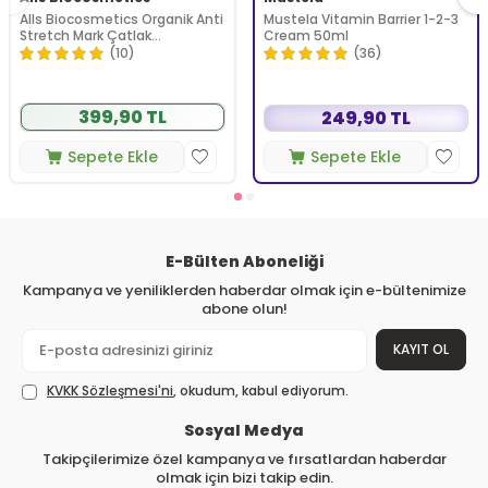
Alls Biocosmetics Organik Anti
Mustela Vitamin Barrier 1-2-3
Stretch Mark Çatlak
Cream 50ml
Önlemeye Yardımcı Jel 350 ml
(10)
(36)
399,90 TL
249,90 TL
Sepete Ekle
Sepete Ekle
E-Bülten Aboneliği
Kampanya ve yeniliklerden haberdar olmak için e-bültenimize
abone olun!
KAYIT OL
KVKK Sözleşmesi'ni
, okudum, kabul ediyorum.
Sosyal Medya
Takipçilerimize özel kampanya ve fırsatlardan haberdar
olmak için bizi takip edin.