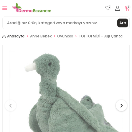
0
0
Ara
Anasayfa
Anne Bebek
Oyuncak
TOi TOi MİDİ - Juji Çanta