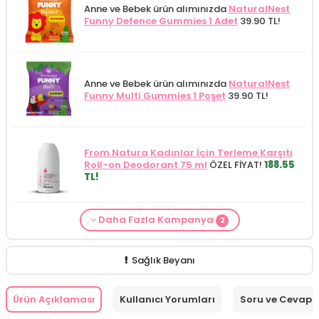
Anne ve Bebek ürün alımınızda
NaturalNest
Funny Defence Gummies 1 Adet
39.90 TL!
Anne ve Bebek ürün alımınızda
NaturalNest
Funny Multi Gummies 1 Poşet
39.90 TL!
From Natura Kadınlar İçin Terleme Karşıtı
Roll-on Deodorant 75 ml
ÖZEL FİYAT!
188.55
TL!
Daha Fazla Kampanya
2
Alls Biocosmetics Organik Anti Stretch Mark
Anne ve Bebek bakımı siparişlerinizde
CARINE
Çatlak Önlemeye Yardımcı Jel 350 ml
ÖZEL
Bebek Yıkama Jeli 400 ml
129.90 TL!
FİYAT 399.90 TL!
Sağlık Beyanı
Ürün Açıklaması
Kullanıcı Yorumları
Soru ve Cevap