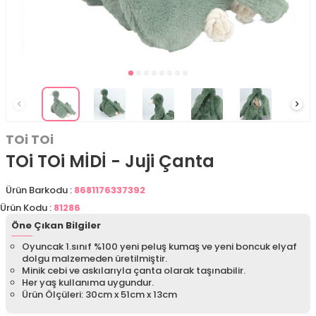
TOi TOi
TOi TOi MİDİ - Juji Çanta
Ürün Barkodu :
8681176337392
Ürün Kodu :
81286
Öne Çıkan Bilgiler
Oyuncak 1.sınıf %100 yeni peluş kumaş ve yeni boncuk elyaf
dolgu malzemeden üretilmiştir.
Minik cebi ve askılarıyla çanta olarak taşınabilir.
Her yaş kullanıma uygundur.
Ürün Ölçüleri: 30cm x 51cm x 13cm