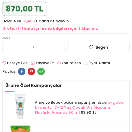
870,00 TL
Havale ile
17,40
TL daha az ödeyin.
Üretici / İthalatçı firma bilgileri için tıklayınız
ADET
Beğen
Listeye Ekle
Tavsiye Et
Yorum Yap
Fiyat Alarmı
Paylaş
Ürüne Özel Kampanyalar
Anne ve Bebek bakımı siparişlerinizde
b-good
b-dental 7-12 Yaş Çocuk Diş Macunu
Florürlü Ananas 50 ml
99.90 TL!