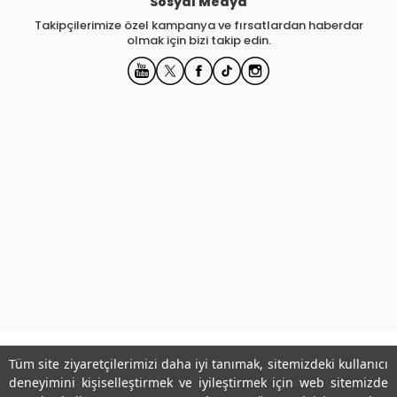
Sosyal Medya
Takipçilerimize özel kampanya ve fırsatlardan haberdar
olmak için bizi takip edin.
Tüm site ziyaretçilerimizi daha iyi tanımak, sitemizdeki kullanıcı
Kurumsal
deneyimini kişiselleştirmek ve iyileştirmek için web sitemizde