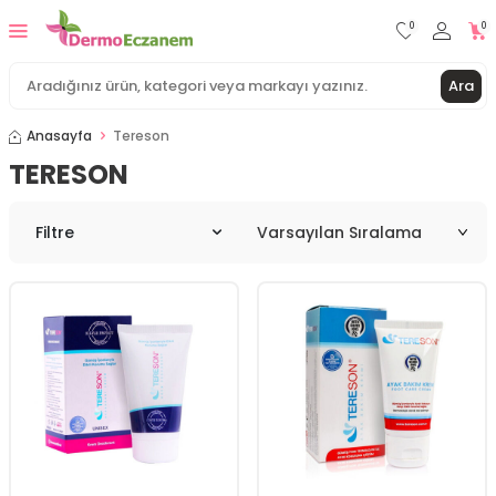
0
0
Ara
Anasayfa
Tereson
TERESON
Filtre