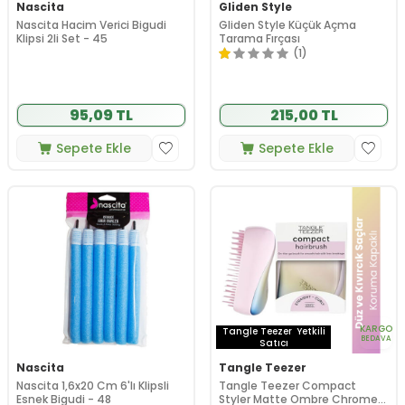
Nascita
Gliden Style
Nascita Hacim Verici Bigudi
Gliden Style Küçük Açma
Klipsi 2li Set - 45
Tarama Fırçası
(1)
95,09 TL
215,00 TL
Sepete Ekle
Sepete Ekle
KARGO
Tangle Teezer
Yetkili
BEDAVA
Satıcı
Nascita
Tangle Teezer
Nascita 1,6x20 Cm 6'lı Klipsli
Tangle Teezer Compact
Esnek Bigudi - 48
Styler Matte Ombre Chrome