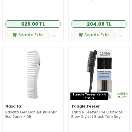
625,00 TL
204,08 TL
Sepete Ekle
Sepete Ekle
KARGO
Tangle Teezer
Yetkili
BEDAVA
Satıcı
Nascita
Tangle Teezer
Nascita Geri Dönüştürülebilir
Tangle Teezer The Ultimate
Eco Tarak -105
Blow Dry Jet Black Tüm Saç
tipleri için Saç Şekillendirici Fön
Fırçası-Tarak