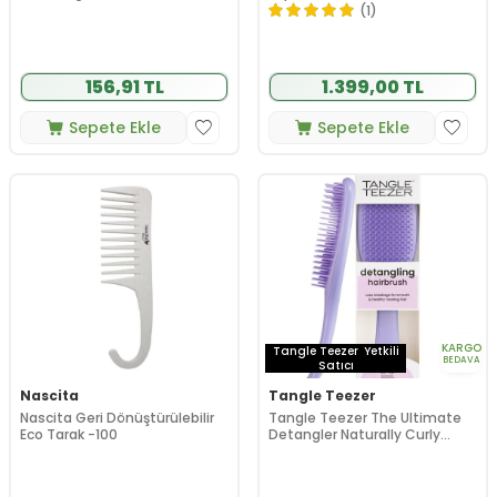
Saç Fırçası - Düz ve Kıvırcık
(1)
Saçlar İçin Çanta Boy Tarak
156,91 TL
1.399,00 TL
Sepete Ekle
Sepete Ekle
KARGO
Tangle Teezer
Yetkili
BEDAVA
Satıcı
Nascita
Tangle Teezer
Nascita Geri Dönüştürülebilir
Tangle Teezer The Ultimate
Eco Tarak -100
Detangler Naturally Curly
Eletriklenme Önleyici Saç
Fırçası-Tarak - Dalgalı Saçlar