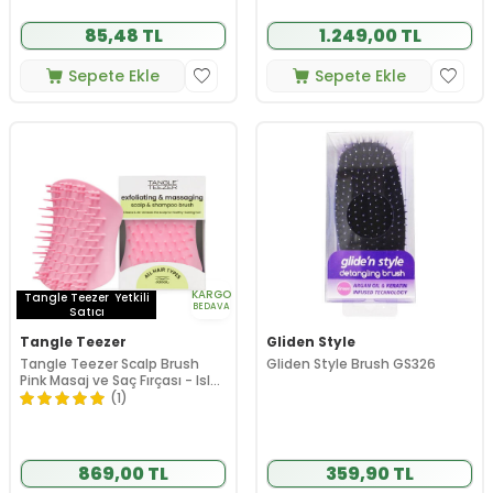
85,48 TL
1.249,00 TL
Sepete Ekle
Sepete Ekle
KARGO
Tangle Teezer
Yetkili
BEDAVA
Satıcı
Tangle Teezer
Gliden Style
Tangle Teezer Scalp Brush
Gliden Style Brush GS326
Pink Masaj ve Saç Fırçası - Islak
Kuru Kullanım - Tüm Saç
(1)
Tipleri
869,00 TL
359,90 TL