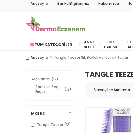
Anasayfa
Banka Bilgilerimiz
Hakkımızda
İl
ANNE
CILT
GÜ
TÜM KATEGORILER
BEBEK
BAKIMI
BA
Anasayfa
Tangle Teezer Sık Bukleli ve Kıvırcık Saçlar
TANGLE TEEZE
Saç Bakımı
(12)
Tarak ve Saç
(12)
Fırçası
Marka
Tangle Teezer
(12)