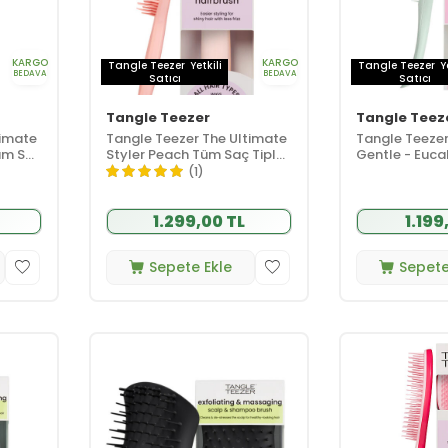
KARGO
KARGO
Tangle Teezer
Yetkili
Tangle Teezer
Y
BEDAVA
BEDAVA
Satıcı
Satıcı
Tangle Teezer
Tangle Teez
timate
Tangle Teezer The Ultimate
Tangle Teezer
Tüm Saç
Styler Peach Tüm Saç Tipleri
Gentle - Euca
için Kuru Şekillendirme ve
(1)
 Etkili
Hacim Etkili Tarak
1.299,00 TL
1.199
Sepete Ekle
Sepete