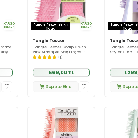
KARGO
KARGO
Tangle Teezer
Yetkili
Tangle Teezer
Y
BEDAVA
BEDAVA
Satıcı
Satıcı
Tangle Teezer
Tangle Teez
timate
Tangle Teezer Scalp Brush
Tangle Teezer
urly
Pink Masaj ve Saç Fırçası -
Styler Lilac T
 Saç
Islak Kuru Kullanım - Tüm
için Kuru Şeki
(1)
ı
Saç Tipleri
Hacim Etkili S
Tarak
869,00 TL
1.299
Sepete Ekle
Sepete