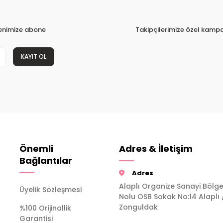
tenimize abone
Takipçilerimize özel kampa
KAYIT OL
Önemli
Adres & İletişim
Bağlantılar
Adres
Alaplı Organize Sanayi Bölge
Üyelik Sözleşmesi
Nolu OSB Sokak No:14 Alaplı 
Zonguldak
%100 Orijinallik
Garantisi