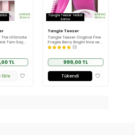
KARGO
KARGO
etkili
Tangle Teezer
Yetkili
BEDAVA
BEDAVA
Satıcı
er
Tangle Teezer
 The Ultimate
Tangle Teezer Original Fine
Pink Tüm Saç
Fragile Berry Bright İnce ve
u
Kırılgan Saçlar İçin Saç
(1)
ve Hacim Etkili
Fırçası-Tarak
,00 TL
999,00 TL
 Ekle
Tükendi