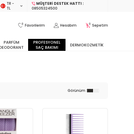
TR −
MÜŞTERI DESTEK HATTI :
TL
08505324500
0
0
Favorilerim
Hesabım
Sepetim
PARFÜM
PROFESYONEL
DERMOKOZMETIK
DEODORANT
SAÇ BAKIMI
Görünüm :