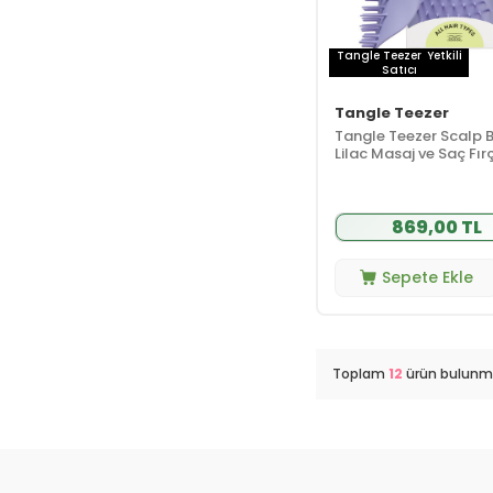
Tangle Teezer
Yetkili
Satıcı
Tangle Teezer
Tangle Teezer Scalp 
Lilac Masaj ve Saç Fır
Tarak Islak Kullanım 
Saç Tipleri
869,00 TL
Sepete Ekle
Toplam
12
ürün bulunma