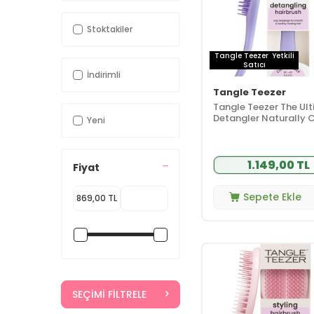
Stoktakiler
Tangle Teezer
Yetkili
Satıcı
İndirimli
Tangle Teezer
Tangle Teezer The Ul
Detangler Naturally C
Yeni
Eletriklenme Önleyici
Fırçası-Tarak - Dalgal
Saçlar
1.149,00 TL
Fiyat
Sepete Ekle
SEÇIMI FILTRELE