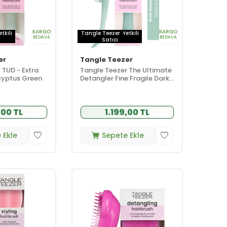
KARGO
KARGO
etkili
Tangle Teezer
Yetkili
BEDAVA
BEDAVA
Satıcı
er
Tangle Teezer
 TUD - Extra
Tangle Teezer The Ultimate
lyptus Green
Detangler Fine Fragile Dark
Teal İnce ve Hassas Saçlar
için Kırılma Önleyici Tarak
,00 TL
1.199,00 TL
 Ekle
Sepete Ekle