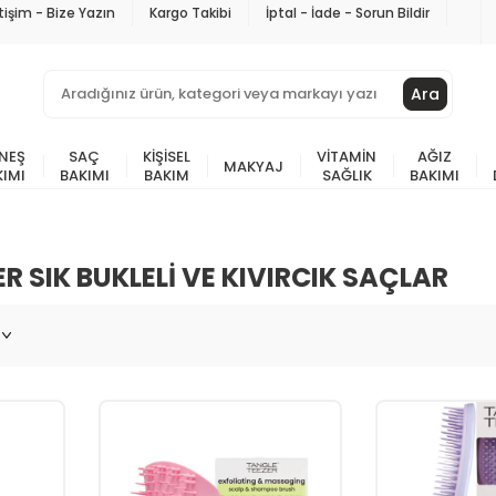
etişim - Bize Yazın
Kargo Takibi
İptal - İade - Sorun Bildir
Ara
NEŞ
SAÇ
KIŞISEL
VITAMIN
AĞIZ
MAKYAJ
KIMI
BAKIMI
BAKIM
SAĞLIK
BAKIMI
R SIK BUKLELI VE KIVIRCIK SAÇLAR