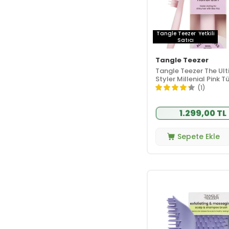
Tangle Teezer
Yetkili
Satıcı
Tangle Teezer
Tangle Teezer The Ul
Styler Millenial Pink 
Tipleri için Kuru
(1)
Şekillendirme ve Hacim
Tarak
1.299,00 TL
Sepete Ekle