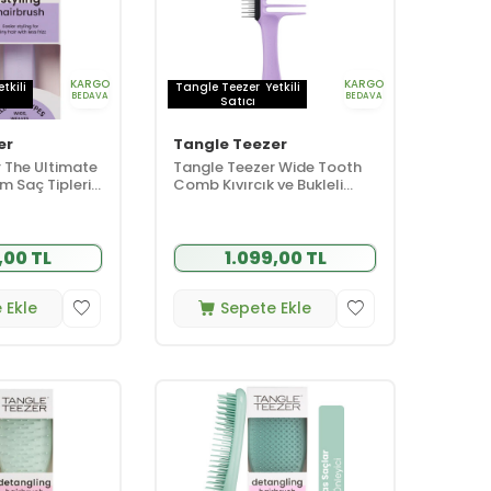
KARGO
KARGO
etkili
Tangle Teezer
Yetkili
BEDAVA
BEDAVA
Satıcı
er
Tangle Teezer
 The Ultimate
Tangle Teezer Wide Tooth
üm Saç Tipleri
Comb Kıvırcık ve Bukleli
llendirme ve
Saçlar için Lila Saç Fırçası-
aç Fırçası-
Tarak
,00 TL
1.099,00 TL
 Ekle
Sepete Ekle