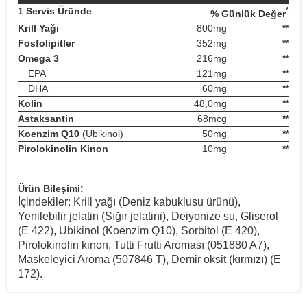
1 Servis Üründe
*
% Günlük Değer
Krill Yağı
800mg
**
Fosfolipitler
352mg
**
Omega 3
216mg
**
EPA
121mg
**
DHA
60mg
**
Kolin
48,0mg
**
Astaksantin
68mcg
**
Koenzim Q10
(Ubikinol)
50mg
**
Pirolokinolin Kinon
10mg
**
Ürün Bileşimi:
İçindekiler: Krill yağı (Deniz kabuklusu ürünü),
Yenilebilir jelatin (Sığır jelatini), Deiyonize su, Gliserol
(E 422), Ubikinol (Koenzim Q10), Sorbitol (E 420),
Pirolokinolin kinon, Tutti Frutti Aroması (051880 A7),
Maskeleyici Aroma (507846 T), Demir oksit (kırmızı) (E
172).