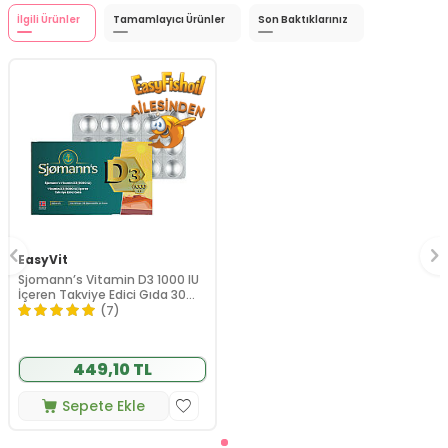
İlgili Ürünler
Tamamlayıcı Ürünler
Son Baktıklarınız
EasyVit
Sjomann’s Vitamin D3 1000 IU
İçeren Takviye Edici Gıda 30
Adet Çiğnenebilir Jel Form
(7)
449,10 TL
Sepete Ekle