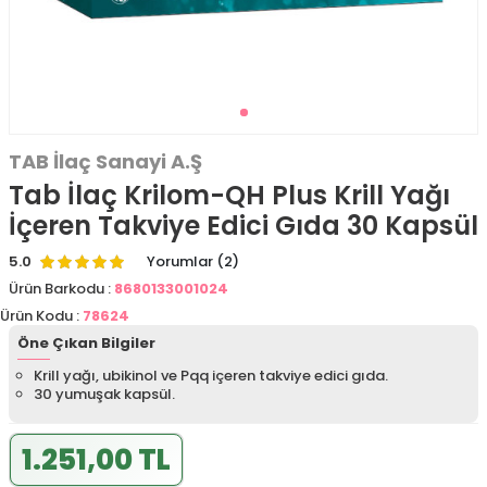
TAB İlaç Sanayi A.Ş
Tab İlaç Krilom-QH Plus Krill Yağı
İçeren Takviye Edici Gıda 30 Kapsül
5.0
Yorumlar (2)
Ürün Barkodu :
8680133001024
Ürün Kodu :
78624
Öne Çıkan Bilgiler
Krill yağı, ubikinol ve Pqq içeren takviye edici gıda.
30 yumuşak kapsül.
1.251,00 TL