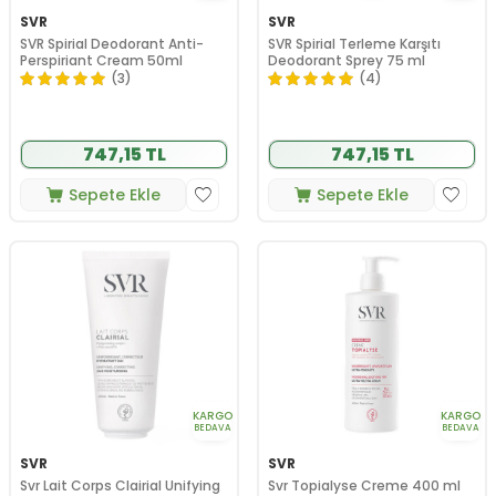
SVR
SVR
SVR Spirial Deodorant Anti-
SVR Spirial Terleme Karşıtı
Perspiriant Cream 50ml
Deodorant Sprey 75 ml
(3)
(4)
747,15 TL
747,15 TL
Sepete Ekle
Sepete Ekle
KARGO
KARGO
BEDAVA
BEDAVA
SVR
SVR
Svr Lait Corps Clairial Unifying
Svr Topialyse Creme 400 ml