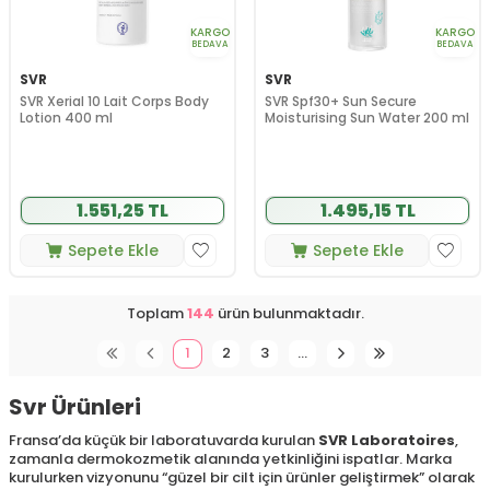
KARGO
KARGO
BEDAVA
BEDAVA
SVR
SVR
SVR Xerial 10 Lait Corps Body
SVR Spf30+ Sun Secure
Lotion 400 ml
Moisturising Sun Water 200 ml
1.551,25 TL
1.495,15 TL
Sepete Ekle
Sepete Ekle
Toplam
144
ürün bulunmaktadır.
1
2
3
…
Svr Ürünleri
Fransa’da küçük bir laboratuvarda kurulan
SVR Laboratoires
,
zamanla dermokozmetik alanında yetkinliğini ispatlar. Marka
kurulurken vizyonunu “güzel bir cilt için ürünler geliştirmek” olarak