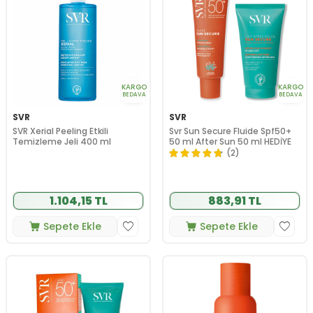
KARGO
KARGO
BEDAVA
BEDAVA
SVR
SVR
SVR Xerial Peeling Etkili
Svr Sun Secure Fluide Spf50+
Temizleme Jeli 400 ml
50 ml After Sun 50 ml HEDİYE
(2)
1.104,15 TL
883,91 TL
Sepete Ekle
Sepete Ekle