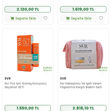
2.120,00 TL
1.619,00 TL
Sepete Ekle
Sepete Ekle
KARGO
KARGO
BEDAVA
BEDAVA
SVR
SVR
Svr Yüz İçin Güneş Koruyucu
Svr Sıkılaştırıcı Ve Işıltı Veren
Seyahat SETİ
Yaşlanma Karşıtı Bakım Seti
1.550,00 TL
2.816,10 TL