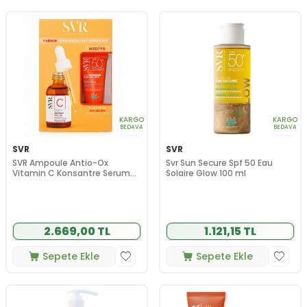
KARGO
KARGO
BEDAVA
BEDAVA
SVR
SVR
SVR Ampoule Antio-Ox
Svr Sun Secure Spf 50 Eau
Vitamin C Konsantre Serum
Solaire Glow 100 ml
30 ml + SVR Sun Secure Blur
SPF50+ 15 ml HEDİYE
2.669,00 TL
1.121,15 TL
Sepete Ekle
Sepete Ekle