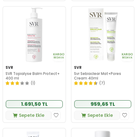
KARGO
KARGO
BEDAVA
BEDAVA
SVR
SVR
SVR Topialyse Balm Protect+
Svr Sebiaclear Mat+Pores
400 ml
Cream 40ml
(1)
(7)
1.691,50 TL
959,65 TL
Sepete Ekle
Sepete Ekle