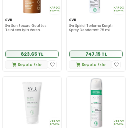
KARGO
KARGO
BEDAVA
BEDAVA
SVR
SVR
Svr Sun Secure Gouttes
Svr Spirial Terleme Karşıtı
Teintees Işıltı Veren
Sprey Deodorant 75 ml
Bronzlaştırıcı Damla 15 ml
823,65 TL
747,15 TL
Sepete Ekle
Sepete Ekle
KARGO
KARGO
BEDAVA
BEDAVA