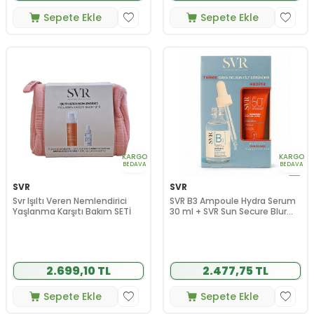
Sepete Ekle
Sepete Ekle
KARGO
KARGO
BEDAVA
BEDAVA
SVR
SVR
Svr Işıltı Veren Nemlendirici
SVR B3 Ampoule Hydra Serum
Yaşlanma Karşıtı Bakım SETİ
30 ml + SVR Sun Secure Blur
SPF50+ 15 ml HEDİYE
2.699,10 TL
2.477,75 TL
Sepete Ekle
Sepete Ekle