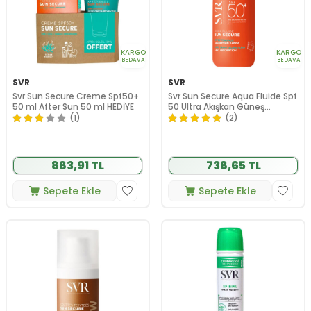
KARGO
KARGO
BEDAVA
BEDAVA
SVR
SVR
Svr Sun Secure Creme Spf50+
Svr Sun Secure Aqua Fluide Spf
50 ml After Sun 50 ml HEDİYE
50 Ultra Akışkan Güneş
Koruyucu Krem 50 ml
(1)
(2)
883,91 TL
738,65 TL
Sepete Ekle
Sepete Ekle