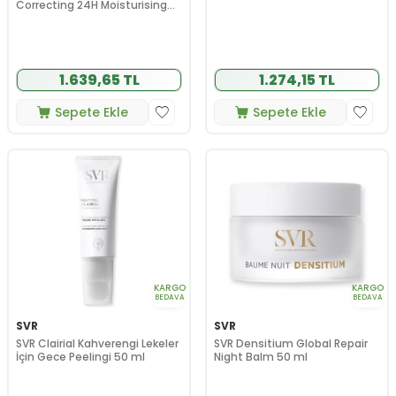
Correcting 24H Moisturising
200 ml
1.639,65 TL
1.274,15 TL
Sepete Ekle
Sepete Ekle
KARGO
KARGO
BEDAVA
BEDAVA
SVR
SVR
SVR Clairial Kahverengi Lekeler
SVR Densitium Global Repair
İçin Gece Peelingi 50 ml
Night Balm 50 ml