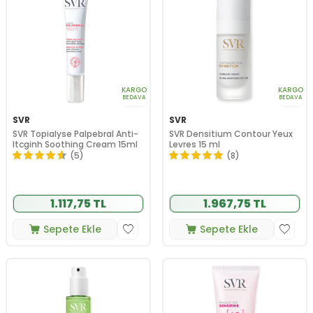
KARGO
KARGO
BEDAVA
BEDAVA
SVR
SVR
SVR Topialyse Palpebral Anti-
SVR Densitium Contour Yeux
Itcginh Soothing Cream 15ml
Levres 15 ml
(5)
(8)
1.117,75 TL
1.967,75 TL
Sepete Ekle
Sepete Ekle