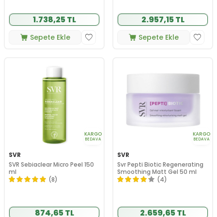
1.738,25 TL
2.957,15 TL
Sepete Ekle
Sepete Ekle
KARGO
KARGO
BEDAVA
BEDAVA
SVR
SVR
SVR Sebiaclear Micro Peel 150
Svr Pepti Biotic Regenerating
ml
Smoothing Matt Gel 50 ml
(8)
(4)
874,65 TL
2.659,65 TL