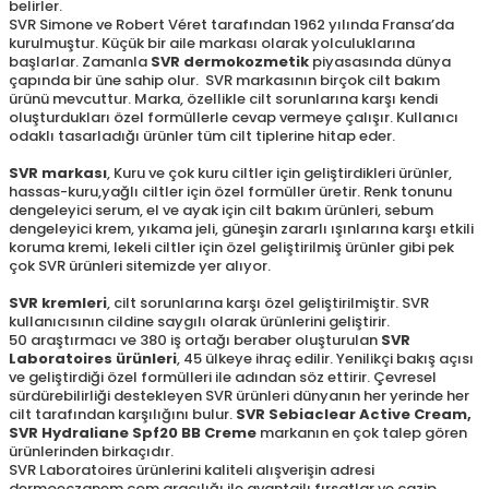
belirler.
SVR Simone ve Robert Véret tarafından 1962 yılında Fransa’da
kurulmuştur. Küçük bir aile markası olarak yolculuklarına
başlarlar. Zamanla
SVR dermokozmetik
piyasasında dünya
çapında bir üne sahip olur. SVR markasının birçok cilt bakım
ürünü mevcuttur. Marka, özellikle cilt sorunlarına karşı kendi
oluşturdukları özel formüllerle cevap vermeye çalışır. Kullanıcı
odaklı tasarladığı ürünler tüm cilt tiplerine hitap eder.
SVR markası
, Kuru ve çok kuru ciltler için geliştirdikleri ürünler,
hassas-kuru,yağlı ciltler için özel formüller üretir. Renk tonunu
dengeleyici serum, el ve ayak için cilt bakım ürünleri, sebum
dengeleyici krem, yıkama jeli, güneşin zararlı ışınlarına karşı etkili
koruma kremi, lekeli ciltler için özel geliştirilmiş ürünler gibi pek
çok SVR ürünleri sitemizde yer alıyor.
SVR kremleri
, cilt sorunlarına karşı özel geliştirilmiştir. SVR
kullanıcısının cildine saygılı olarak ürünlerini geliştirir.
50 araştırmacı ve 380 iş ortağı beraber oluşturulan
SVR
Laboratoires ürünleri
, 45 ülkeye ihraç edilir. Yenilikçi bakış açısı
ve geliştirdiği özel formülleri ile adından söz ettirir. Çevresel
sürdürebilirliği destekleyen SVR ürünleri dünyanın her yerinde her
cilt tarafından karşılığını bulur.
SVR Sebiaclear Active Cream,
SVR Hydraliane Spf20 BB Creme
markanın en çok talep gören
ürünlerinden birkaçıdır.
SVR Laboratoires ürünlerini kaliteli alışverişin adresi
dermoeczanem.com aracılığı ile avantajlı fırsatlar ve cazip