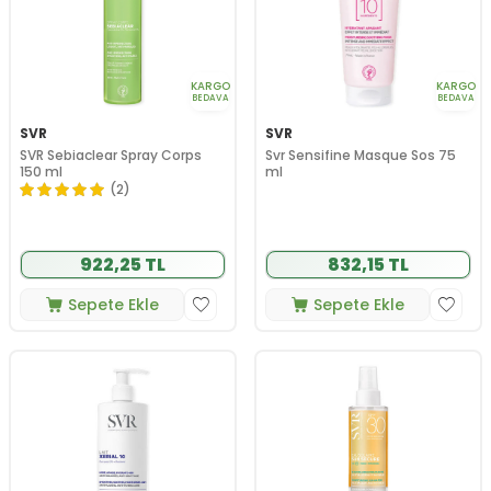
KARGO
KARGO
BEDAVA
BEDAVA
SVR
SVR
SVR Sebiaclear Spray Corps
Svr Sensifine Masque Sos 75
150 ml
ml
(2)
922,25 TL
832,15 TL
Sepete Ekle
Sepete Ekle