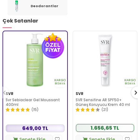
Deodorantlar
Çok Satanlar
KARGO
KARGO
BEDAVA
BEDAVA
SVR
SVR
Svr Sebiaclear Gel Moussant
SVR Sensifine AR SPF50+
400ml
Güneş Koruyucu Krem 40 ml
(15)
(21)
1.656,65 TL
649,00 TL
Sepete Ekle
Sepete Ekle