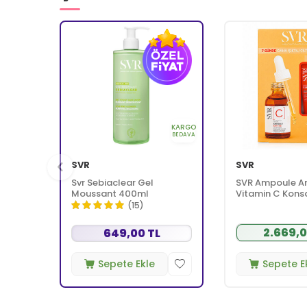
KARGO
BEDAVA
SVR
SVR
Svr Sebiaclear Gel
SVR Ampoule A
Moussant 400ml
Vitamin C Kons
Serum 30 ml + 
(15)
Secure Blur SPF
HEDİYE
2.669,0
649,00 TL
Sepete Ekle
Sepete E