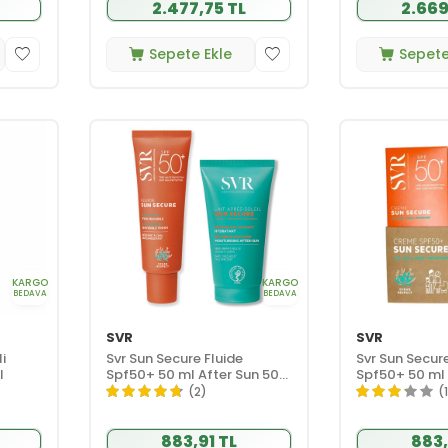
2.477,75 TL
2.669
Sepete Ekle
Sepete
KARGO
KARGO
BEDAVA
BEDAVA
SVR
SVR
i
Svr Sun Secure Fluide
Svr Sun Secu
l
Spf50+ 50 ml After Sun 50
Spf50+ 50 ml 
ml HEDİYE
ml HEDİYE
(2)
(
883,91 TL
883,