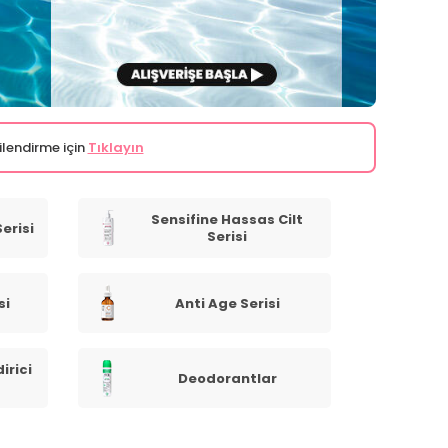
ilendirme için
Tıklayın
Sensifine Hassas Cilt
erisi
Serisi
si
Anti Age Serisi
irici
Deodorantlar