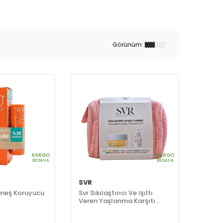
Görünüm :
KARGO
KARGO
BEDAVA
BEDAVA
SVR
Güneş Koruyucu
Svr Sıkılaştırıcı Ve Işıltı
Veren Yaşlanma Karşıtı
Bakım Seti