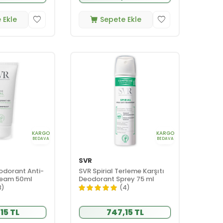
 Ekle
Sepete Ekle
KARGO
KARGO
BEDAVA
BEDAVA
SVR
eodorant Anti-
SVR Spirial Terleme Karşıtı
Cream 50ml
Deodorant Sprey 75 ml
3)
(4)
15 TL
747,15 TL