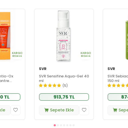
KARGO
KARGO
BEDAVA
BEDAVA
SVR
SVR
ntio-Ox
SVR Sensifine Aqua-Gel 40
SVR Sebiac
antre
ml
150 ml
SVR Sun
(5)
50+ 15 ml
0 TL
913,75 TL
87
kle
Sepete Ekle
Sepe