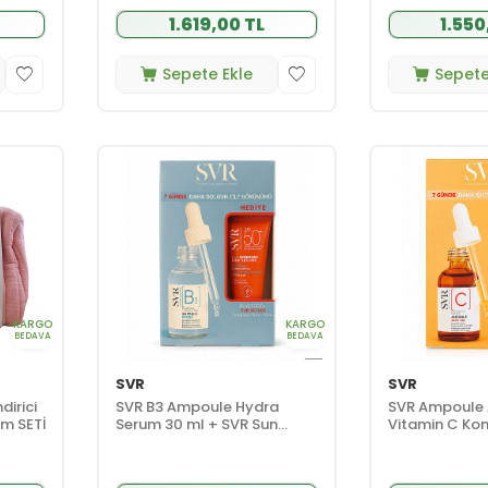
1.619,00 TL
1.550
Sepete Ekle
Sepete
KARGO
KARGO
BEDAVA
BEDAVA
SVR
SVR
dirici
SVR B3 Ampoule Hydra
SVR Ampoule 
ım SETİ
Serum 30 ml + SVR Sun
Vitamin C Ko
Secure Blur SPF50+ 15 ml
30 ml + SVR S
HEDİYE
SPF50+ 15 ml 