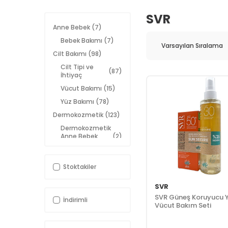
SVR
Anne Bebek
(7)
Bebek Bakımı
(7)
Cilt Bakımı
(98)
Cilt Tipi ve
(87)
İhtiyaç
Vücut Bakımı
(15)
Yüz Bakımı
(78)
Dermokozmetik
(123)
Dermokozmetik
Anne Bebek
(2)
Ürünleri
Dermokozmetik
(67)
Cilt Bakımı
Stoktakiler
Dermokozmetik
SVR
Güneş
(31)
Koruyucular
SVR Güneş Koruyucu Y
İndirimli
Vücut Bakım Seti
Dermokozmetik
(9)
Makyaj