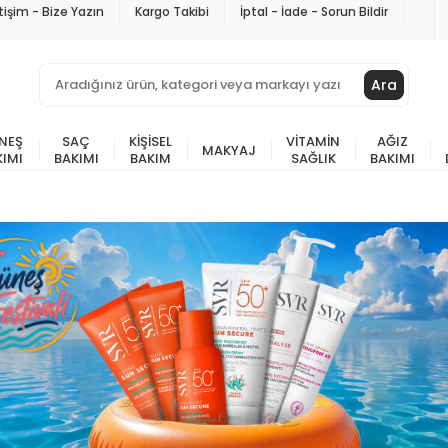
etişim - Bize Yazın
Kargo Takibi
İptal - İade - Sorun Bildir
Ara
NEŞ
SAÇ
KIŞISEL
VITAMIN
AĞIZ
MAKYAJ
KIMI
BAKIMI
BAKIM
SAĞLIK
BAKIMI