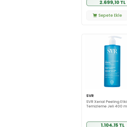
Ürünleri
2.699,10 TL
El ve Ayak
(5)
Bakımı
Sepete Ekle
Makyaj
(13)
Göz Makyajı
(1)
Ten Makyajı
(11)
Tırnak Bakımı
(1)
Parfüm ve
(5)
Deodorant
Erkek
(4)
Deodorant
Erkek Roll-on
(1)
Stick
Kadın
(4)
Deodorant
SVR
Kadın Roll-on
(1)
Stick
SVR Xerial Peeling Etkil
Temizleme Jeli 400 m
Kampanyalar
(20)
Aveeno
(20)
Kampanyası
1.104,15 TL