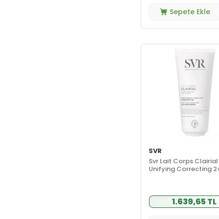
Sepete Ekle
SVR
Svr Lait Corps Clairial
Unifying Correcting 
Moisturising 200 ml
1.639,65 TL