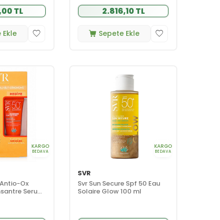
,00 TL
2.816,10 TL
 Ekle
Sepete Ekle
KARGO
KARGO
BEDAVA
BEDAVA
SVR
Antio-Ox
Svr Sun Secure Spf 50 Eau
nsantre Serum
Solaire Glow 100 ml
un Secure Blur
HEDİYE