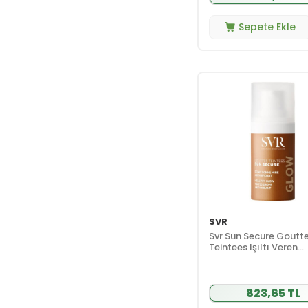
Sepete Ekle
SVR
Svr Sun Secure Goutt
Teintees Işıltı Veren
Bronzlaştırıcı Damla 
823,65 TL