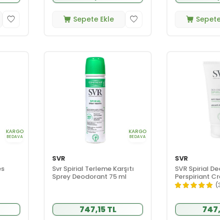
Sepete Ekle
Sepete
KARGO
KARGO
BEDAVA
BEDAVA
SVR
SVR
es
Svr Spirial Terleme Karşıtı
SVR Spirial D
Sprey Deodorant 75 ml
Perspiriant 
15 ml
(
747,15 TL
747,