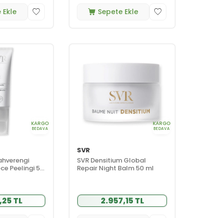
 Ekle
Sepete Ekle
KARGO
KARGO
BEDAVA
BEDAVA
SVR
Kahverengi
SVR Densitium Global
ece Peelingi 50
Repair Night Balm 50 ml
,25 TL
2.957,15 TL