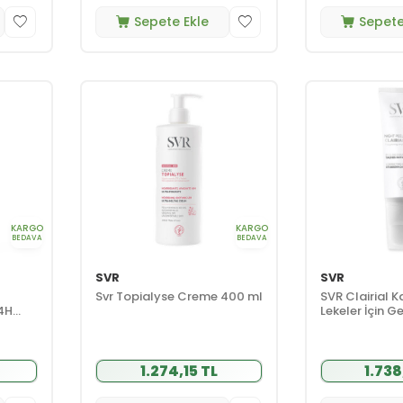
Sepete Ekle
Sepete
KARGO
KARGO
BEDAVA
BEDAVA
SVR
SVR
Svr Topialyse Creme 400 ml
SVR Clairial 
24H
Lekeler İçin G
ml
1.274,15 TL
1.738