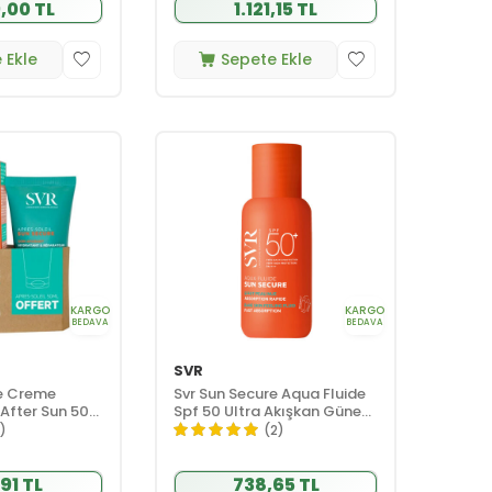
,00 TL
1.121,15 TL
 Ekle
Sepete Ekle
KARGO
KARGO
BEDAVA
BEDAVA
SVR
re Creme
Svr Sun Secure Aqua Fluide
After Sun 50
Spf 50 Ultra Akışkan Güneş
Koruyucu Krem 50 ml
1)
(2)
91 TL
738,65 TL