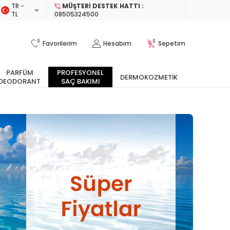
TR −
MÜŞTERI DESTEK HATTI :
TL
08505324500
0
0
Favorilerim
Hesabım
Sepetim
PARFÜM
PROFESYONEL
DERMOKOZMETIK
DEODORANT
SAÇ BAKIMI