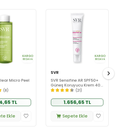
KARGO
KARGO
BEDAVA
BEDAVA
SVR
SVR
lear Micro Peel
SVR Sensifine AR SPF50+
SVR Xe
Güneş Koruyucu Krem 40
Body 
ml
(8)
(21)
4,65 TL
1.656,65 TL
te Ekle
Sepete Ekle