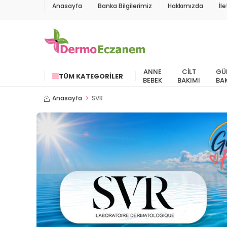
Anasayfa
Banka Bilgilerimiz
Hakkımızda
İl
ANNE
CILT
GÜ
TÜM KATEGORILER
BEBEK
BAKIMI
BA
Anasayfa
SVR